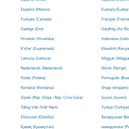
Español (México)
Euskara (Euskar
Français (Canada)
Français (France
Gaeilge (Éire)
Gàidhlig (An R
Hrvatski (Hrvatska)
Indonesia (Indo
K'iche' (Guatemala)
Kiswahili (Kenya
Lietuvių (Lietuva)
Magyar (Magya
Nederlands (Nederland)
Norsk (Norge)
Polski (Polska)
Português (Brasi
Română (România)
Shqip (shqipëri)
Srpski (Rep. Srbija i Rep. Crna Gora)
Suomi (Suomi)
Tiếng Việt (Việt Nam)
Türkçe (Türkiye)
Ελληνικά (Ελλάδα)
Беларуская (Бе
Қазақ (Қазақстан)
македонски (Р