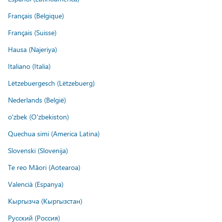
Français (Belgique)
Français (Suisse)
Hausa (Najeriya)
Italiano (Italia)
Lëtzebuergesch (Lëtzebuerg)
Nederlands (België)
o'zbek (O'zbekiston)
Quechua simi (America Latina)
Slovenski (Slovenija)
Te reo Māori (Aotearoa)
Valencià (Espanya)
Кыргызча (Кыргызстан)
Русский (Россия)