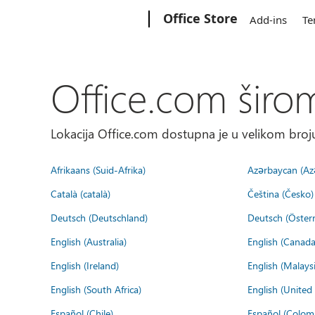
Microsoft
Office Store
Add-ins
Te
Office.com širo
Lokacija Office.com dostupna je u velikom broju
Afrikaans (Suid-Afrika)
Azərbaycan (Az
Català (català)
Čeština (Česko)
Deutsch (Deutschland)
Deutsch (Österr
English (Australia)
English (Canada
English (Ireland)
English (Malaysi
English (South Africa)
English (Unite
Español (Chile)
Español (Colom