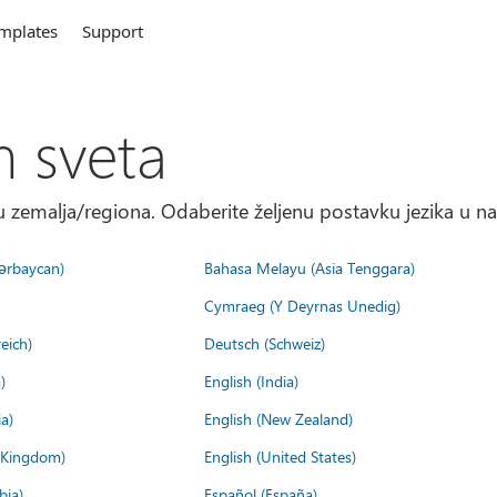
mplates
Support
m sveta
 zemalja/regiona. Odaberite željenu postavku jezika u na
ərbaycan)
Bahasa Melayu (Asia Tenggara)
Cymraeg (Y Deyrnas Unedig)
eich)
Deutsch (Schweiz)
)
English (India)
a)
English (New Zealand)
d Kingdom)
English (United States)
bia)
Español (España)