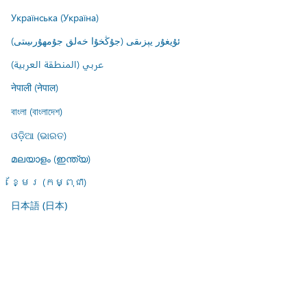
Українська (Україна)
ئۇيغۇر يېزىقى (جۇڭخۇا خەلق جۇمھۇرىيىتى)
عربي (المنطقة العربية)
नेपाली (नेपाल)
বাংলা (বাংলাদেশ)
ଓଡ଼ିଆ (ଭାରତ)
മലയാളം (ഇന്ത്യ)
ខ្មែរ (កម្ពុជា)
日本語 (日本)