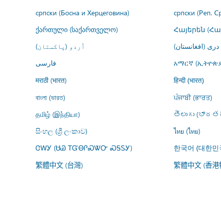
српски (Босна и Херцеговина)
српски (Реп. С
ქართული (საქართველო)
Հայերեն (Հ
درى (افغانستان)
اُردو (پاکستان)
فارسى
አማርኛ (ኢትዮጵያ
मराठी (भारत)
हिन्दी (भारत)
বাংলা (ভারত)
ਪੰਜਾਬੀ (ਭਾਰਤ)
தமிழ் (இந்தியா)
తెలుగు (భారతద
සිංහල (ශ්‍රී ලංකාව)
ไทย (ไทย)
ᏣᎳᎩ (ᏌᏊ ᎢᏳᎾᎵᏍᏔᏅ ᏍᎦᏚᎩ)
한국어 (대한민
繁體中文 (台灣)
繁體中文 (香港