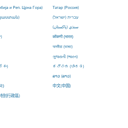
рбија и Реп. Црна Гора)
Татар (Россия)
այաստան)
עברית (ישראל)
سنڌي (پاکستان)
)
कोंकणी (भारत)
অসমীয়া (ভাৰত)
ગુજરાતી (ભારત)
ేశం)
ಕನ್ನಡ (ಭಾರತ)
ລາວ (ລາວ)
中文(中国)
국)
特別行政區)