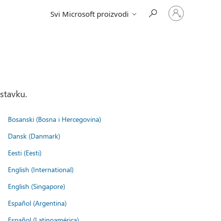
Prijavite
Svi Microsoft proizvodi
se
na
nalog
stavku.
Bosanski (Bosna i Hercegovina)
Dansk (Danmark)
Eesti (Eesti)
English (International)
English (Singapore)
Español (Argentina)
Español (Latinoamérica)