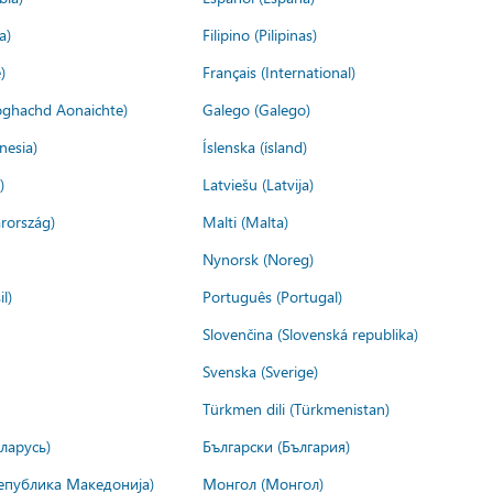
a)
Filipino (Pilipinas)
)
Français (International)
ìoghachd Aonaichte)
Galego (Galego)
nesia)
Íslenska (ísland)
)
Latviešu (Latvija)
rország)
Malti (Malta)
Nynorsk (Noreg)
l)
Português (Portugal)
Slovenčina (Slovenská republika)
Svenska (Sverige)
Türkmen dili (Türkmenistan)
ларусь)
Български (България)
епублика Македонија)
Монгол (Монгол)