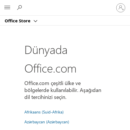
Hesabın
Microsoft
oturum
açın
Office Store
Dünyada
Office.com
Office.com çeşitli ülke ve
bölgelerde kullanılabilir. Aşağıdan
dil tercihinizi seçin.
Afrikaans (Suid-Afrika)
Azərbaycan (Azərbaycan)