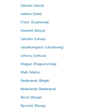
Íslenska (ísland)
Italiano (Italia)
K'iche' (Guatemala)
Kiswahili (Kenya)
Latviešu (Latvija)
Lëtzebuergesch (Lëtzebuerg)
Lietuvių (Lietuva)
Magyar (Magyarország)
Malti (Malta)
Nederlands (België)
Nederlands (Nederland)
Norsk (Norge)
Nynorsk (Noreg)