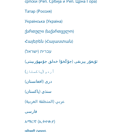
српски (Реп. Србија и Реп. Црна Гора)
Татар (Россия)
Українська (Україна)
ქართული (საქართველო)
Հայերեն (Հայաստան)
עברית (ישראל)
ئۇيغۇر يېزىقى (جۇڭخۇا خەلق جۇمھۇرىيىتى)
اُردو (پاکستان)
درى (افغانستان)
سنڌي (پاکستان)
عربي (المنطقة العربية)
فارسى
አማርኛ (ኢትዮጵያ)
कोंकणी (भारत)