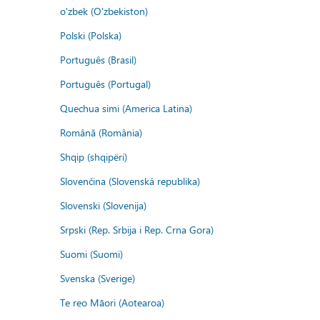
o'zbek (O'zbekiston)
Polski (Polska)
Português (Brasil)
Português (Portugal)
Quechua simi (America Latina)
Română (România)
Shqip (shqipëri)
Slovenčina (Slovenská republika)
Slovenski (Slovenija)
Srpski (Rep. Srbija i Rep. Crna Gora)
Suomi (Suomi)
Svenska (Sverige)
Te reo Māori (Aotearoa)