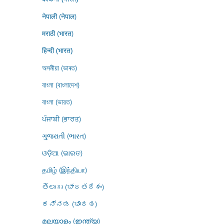
नेपाली (नेपाल)
मराठी (भारत)
हिन्दी (भारत)
অসমীয়া (ভাৰত)
বাংলা (বাংলাদেশ)
বাংলা (ভারত)
ਪੰਜਾਬੀ (ਭਾਰਤ)
ગુજરાતી (ભારત)
ଓଡ଼ିଆ (ଭାରତ)
தமிழ் (இந்தியா)
తెలుగు (భారతదేశం)
ಕನ್ನಡ (ಭಾರತ)
മലയാളം (ഇന്ത്യ)