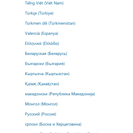
Tiếng Việt (Việt Nam)
Türkçe (Türkiye)
Türkmen dili (Türkmenistan)
Valencià (Espanya)
Ελληνικά (Ελλάδα)
Беларуская (Беларусь)
Български (България)
Кыргызча (Кыргызстан)
Қазақ (Қазақстан)
македонски (Република Македонија)
Монгол (Монгол)
Русский (Россия)
српски (Босна и Херцеговина)