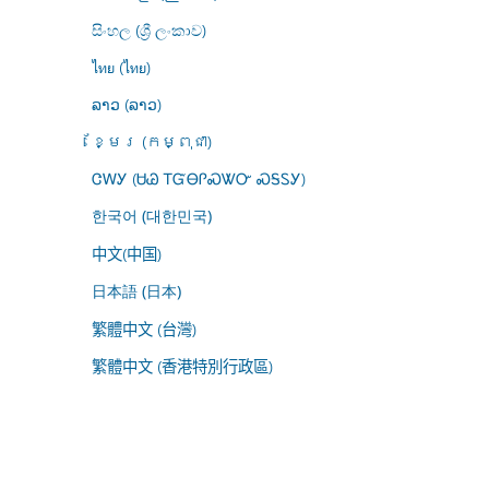
සිංහල (ශ්‍රී ලංකාව)
ไทย (ไทย)
ລາວ (ລາວ)
ខ្មែរ (កម្ពុជា)
ᏣᎳᎩ (ᏌᏊ ᎢᏳᎾᎵᏍᏔᏅ ᏍᎦᏚᎩ)
한국어 (대한민국)
中文(中国)
日本語 (日本)
繁體中文 (台灣)
繁體中文 (香港特別行政區)