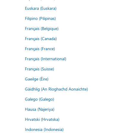
Euskara (Euskara)
Filipino (Pilipinas)
Français (Belgique)
Français (Canada)
Français (France)
Français (International)
Français (Suisse)
Gaeilge (Éire)
Gàidhlig (An Rìoghachd Aonaichte)
Galego (Galego)
Hausa (Najeriya)
Hrvatski (Hrvatska)
Indonesia (Indonesia)