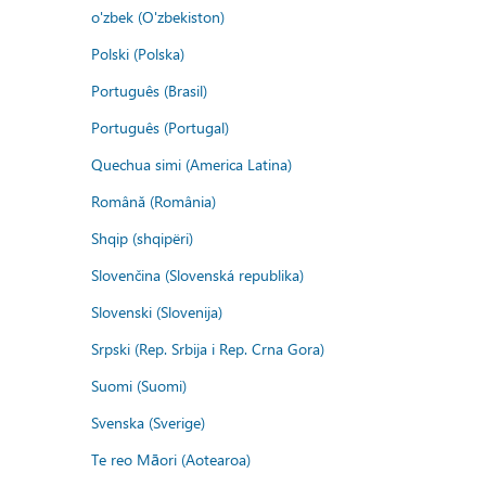
o'zbek (O'zbekiston)
Polski (Polska)
Português (Brasil)
Português (Portugal)
Quechua simi (America Latina)
Română (România)
Shqip (shqipëri)
Slovenčina (Slovenská republika)
Slovenski (Slovenija)
Srpski (Rep. Srbija i Rep. Crna Gora)
Suomi (Suomi)
Svenska (Sverige)
Te reo Māori (Aotearoa)