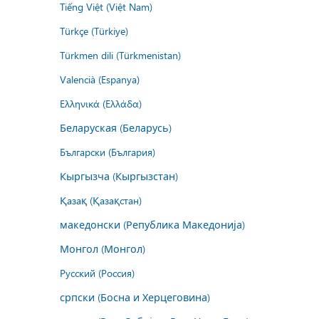
Tiếng Việt (Việt Nam)
Türkçe (Türkiye)
Türkmen dili (Türkmenistan)
Valencià (Espanya)
Ελληνικά (Ελλάδα)
Беларуская (Беларусь)
Български (България)
Кыргызча (Кыргызстан)
Қазақ (Қазақстан)
македонски (Република Македонија)
Монгол (Монгол)
Русский (Россия)
српски (Босна и Херцеговина)