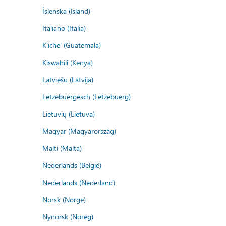
Íslenska (ísland)
Italiano (Italia)
K'iche' (Guatemala)
Kiswahili (Kenya)
Latviešu (Latvija)
Lëtzebuergesch (Lëtzebuerg)
Lietuvių (Lietuva)
Magyar (Magyarország)
Malti (Malta)
Nederlands (België)
Nederlands (Nederland)
Norsk (Norge)
Nynorsk (Noreg)