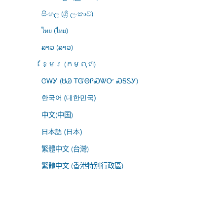
සිංහල (ශ්‍රී ලංකාව)
ไทย (ไทย)
ລາວ (ລາວ)
ខ្មែរ (កម្ពុជា)
ᏣᎳᎩ (ᏌᏊ ᎢᏳᎾᎵᏍᏔᏅ ᏍᎦᏚᎩ)
한국어 (대한민국)
中文(中国)
日本語 (日本)
繁體中文 (台灣)
繁體中文 (香港特別行政區)