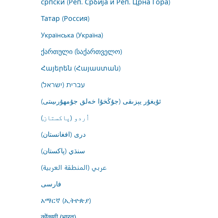
српски (Реп. Србија и Реп. Црна Гора)
Татар (Россия)
Українська (Україна)
ქართული (საქართველო)
Հայերեն (Հայաստան)
עברית (ישראל)
ئۇيغۇر يېزىقى (جۇڭخۇا خەلق جۇمھۇرىيىتى)
اُردو (پاکستان)
درى (افغانستان)
سنڌي (پاکستان)
عربي (المنطقة العربية)
فارسى
አማርኛ (ኢትዮጵያ)
कोंकणी (भारत)