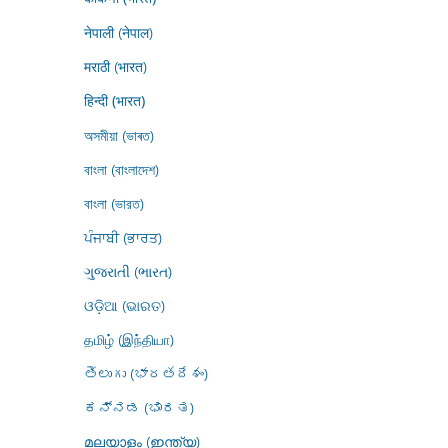
नेपाली (नेपाल)
मराठी (भारत)
हिन्दी (भारत)
অসমীয়া (ভাৰত)
বাংলা (বাংলাদেশ)
বাংলা (ভারত)
ਪੰਜਾਬੀ (ਭਾਰਤ)
ગુજરાતી (ભારત)
ଓଡ଼ିଆ (ଭାରତ)
தமிழ் (இந்தியா)
తెలుగు (భారతదేశం)
ಕನ್ನಡ (ಭಾರತ)
മലയാളം (ഇന്ത്യ)