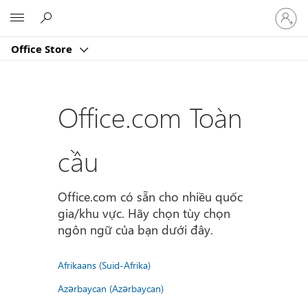
Đăng
Microsoft
nhập
tài
Office Store
khoản
của
bạn
Office.com Toàn
cầu
Office.com có sẵn cho nhiều quốc
gia/khu vực. Hãy chọn tùy chọn
ngôn ngữ của bạn dưới đây.
Afrikaans (Suid-Afrika)
Azərbaycan (Azərbaycan)