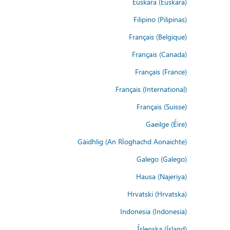
Euskara (Euskara)
Filipino (Pilipinas)
Français (Belgique)
Français (Canada)
Français (France)
Français (International)
Français (Suisse)
Gaeilge (Éire)
Gàidhlig (An Rìoghachd Aonaichte)
Galego (Galego)
Hausa (Najeriya)
Hrvatski (Hrvatska)
Indonesia (Indonesia)
Íslenska (ísland)