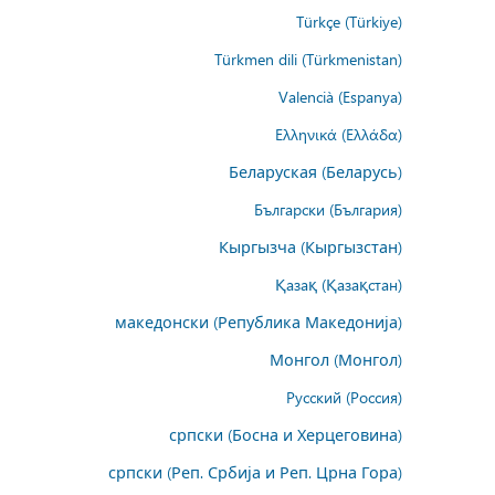
Türkçe (Türkiye)
Türkmen dili (Türkmenistan)
Valencià (Espanya)
Ελληνικά (Ελλάδα)
Беларуская (Беларусь)
Български (България)
Кыргызча (Кыргызстан)
Қазақ (Қазақстан)
македонски (Република Македонија)
Монгол (Монгол)
Русский (Россия)
српски (Босна и Херцеговина)
српски (Реп. Србија и Реп. Црна Гора)