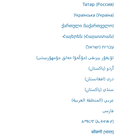
Татар (Россия)
Українська (Україна)
ქართული (საქართველო)
Հայերեն (Հայաստան)
עברית (ישראל)
ئۇيغۇر يېزىقى (جۇڭخۇا خەلق جۇمھۇرىيىتى)
اُردو (پاکستان)
درى (افغانستان)
سنڌي (پاکستان)
عربي (المنطقة العربية)
فارسى
አማርኛ (ኢትዮጵያ)
कोंकणी (भारत)