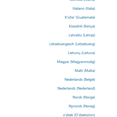
Italiano (Italia)
K'iche' (Guatemala)
Kiswahili (Kenya)
Latviešu (Latvija)
Lëtzebuergesch (Lëtzebuerg)
Lietuvių (Lietuva)
Magyar (Magyarország)
Malti (Malta)
Nederlands (België)
Nederlands (Nederland)
Norsk (Norge)
Nynorsk (Noreg)
o'zbek (O'zbekiston)