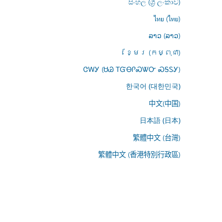
සිංහල (ශ්‍රී ලංකාව)
ไทย (ไทย)
ລາວ (ລາວ)
ខ្មែរ (កម្ពុជា)
ᏣᎳᎩ (ᏌᏊ ᎢᏳᎾᎵᏍᏔᏅ ᏍᎦᏚᎩ)
한국어 (대한민국)
中文(中国)
日本語 (日本)
繁體中文 (台灣)
繁體中文 (香港特別行政區)