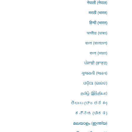
नेपाली (नेपाल)
मराठी (भारत)
हिन्दी (भारत)
অসমীয়া (ভাৰত)
বাংলা (বাংলাদেশ)
বাংলা (ভারত)
ਪੰਜਾਬੀ (ਭਾਰਤ)
ગુજરાતી (ભારત)
ଓଡ଼ିଆ (ଭାରତ)
தமிழ் (இந்தியா)
తెలుగు (భారతదేశం)
ಕನ್ನಡ (ಭಾರತ)
മലയാളം (ഇന്ത്യ)