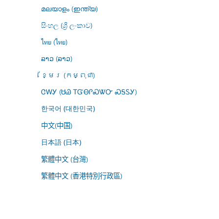
മലയാളം (ഇന്ത്യ)
සිංහල (ශ්‍රී ලංකාව)
ไทย (ไทย)
ລາວ (ລາວ)
ខ្មែរ (កម្ពុជា)
ᏣᎳᎩ (ᏌᏊ ᎢᏳᎾᎵᏍᏔᏅ ᏍᎦᏚᎩ)
한국어 (대한민국)
中文(中国)
日本語 (日本)
繁體中文 (台灣)
繁體中文 (香港特別行政區)