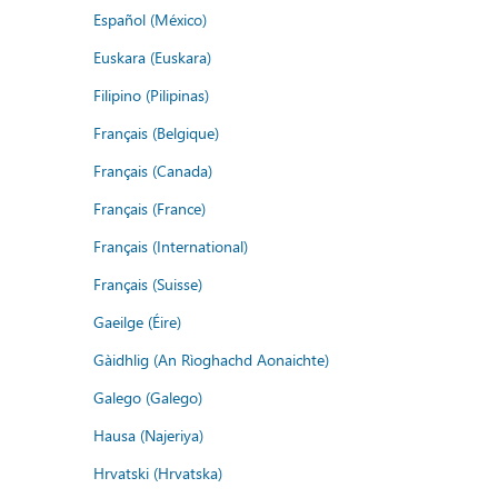
Español (México)
Euskara (Euskara)
Filipino (Pilipinas)
Français (Belgique)
Français (Canada)
Français (France)
Français (International)
Français (Suisse)
Gaeilge (Éire)
Gàidhlig (An Rìoghachd Aonaichte)
Galego (Galego)
Hausa (Najeriya)
Hrvatski (Hrvatska)