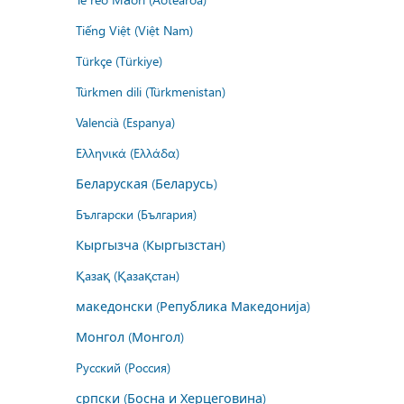
Tiếng Việt (Việt Nam)
Türkçe (Türkiye)
Türkmen dili (Türkmenistan)
Valencià (Espanya)
Ελληνικά (Ελλάδα)
Беларуская (Беларусь)
Български (България)
Кыргызча (Кыргызстан)
Қазақ (Қазақстан)
македонски (Република Македонија)
Монгол (Монгол)
Русский (Россия)
српски (Босна и Херцеговина)