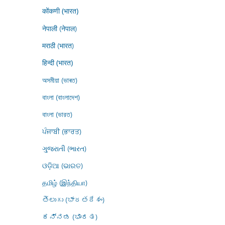
कोंकणी (भारत)
नेपाली (नेपाल)
मराठी (भारत)
हिन्दी (भारत)
অসমীয়া (ভাৰত)
বাংলা (বাংলাদেশ)
বাংলা (ভারত)
ਪੰਜਾਬੀ (ਭਾਰਤ)
ગુજરાતી (ભારત)
ଓଡ଼ିଆ (ଭାରତ)
தமிழ் (இந்தியா)
తెలుగు (భారతదేశం)
ಕನ್ನಡ (ಭಾರತ)