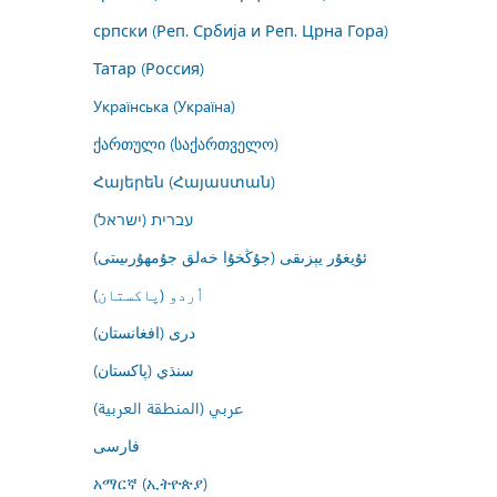
српски (Реп. Србија и Реп. Црна Гора)
Татар (Россия)
Українська (Україна)
ქართული (საქართველო)
Հայերեն (Հայաստան)
עברית (ישראל)
ئۇيغۇر يېزىقى (جۇڭخۇا خەلق جۇمھۇرىيىتى)
اُردو (پاکستان)
درى (افغانستان)
سنڌي (پاکستان)
عربي (المنطقة العربية)
فارسى
አማርኛ (ኢትዮጵያ)