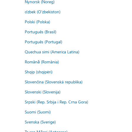
Nynorsk (Noreg)
o'zbek (O'zbekiston)
Polski (Polska)
Português (Brasil)
Português (Portugal)
Quechua simi (America Latina)
Română (România)
Shqip (shqipëri)
Slovenčina (Slovenská republika)
Slovenski (Slovenija)
Srpski (Rep. Srbija i Rep. Crna Gora)
Suomi (Suomi)
Svenska (Sverige)
Te reo Māori (Aotearoa)