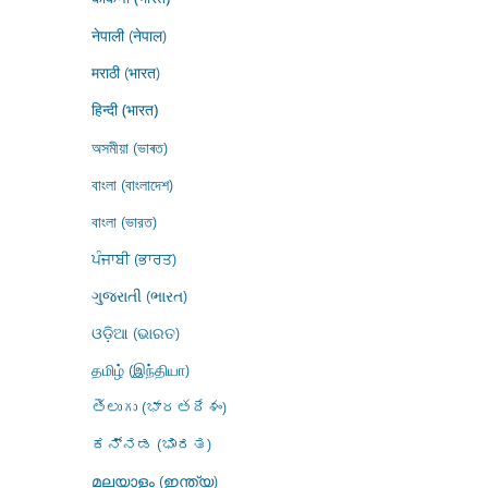
नेपाली (नेपाल)
मराठी (भारत)
हिन्दी (भारत)
অসমীয়া (ভাৰত)
বাংলা (বাংলাদেশ)
বাংলা (ভারত)
ਪੰਜਾਬੀ (ਭਾਰਤ)
ગુજરાતી (ભારત)
ଓଡ଼ିଆ (ଭାରତ)
தமிழ் (இந்தியா)
తెలుగు (భారతదేశం)
ಕನ್ನಡ (ಭಾರತ)
മലയാളം (ഇന്ത്യ)