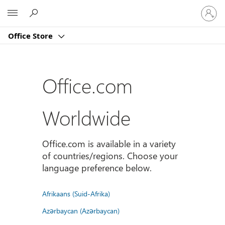
Sign
Microsoft
in
to
Office Store
your
account
Office.com
Worldwide
Office.com is available in a variety
of countries/regions. Choose your
language preference below.
Afrikaans (Suid-Afrika)
Azərbaycan (Azərbaycan)