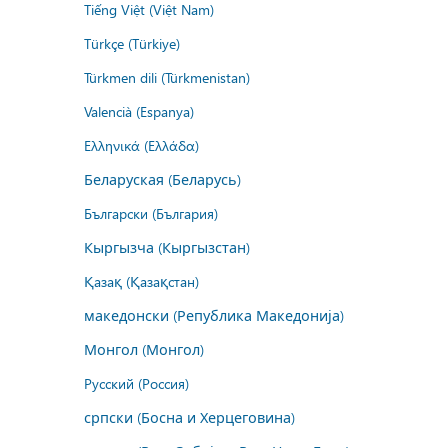
Tiếng Việt (Việt Nam)
Türkçe (Türkiye)
Türkmen dili (Türkmenistan)
Valencià (Espanya)
Ελληνικά (Ελλάδα)
Беларуская (Беларусь)
Български (България)
Кыргызча (Кыргызстан)
Қазақ (Қазақстан)
македонски (Република Македонија)
Монгол (Монгол)
Русский (Россия)
српски (Босна и Херцеговина)