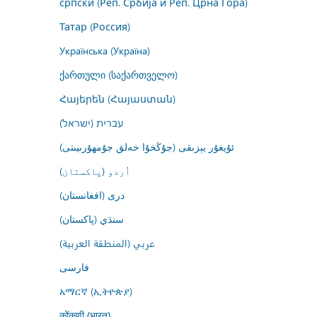
српски (Реп. Србија и Реп. Црна Гора)
Татар (Россия)
Українська (Україна)
ქართული (საქართველო)
Հայերեն (Հայաստան)
עברית (ישראל)
ئۇيغۇر يېزىقى (جۇڭخۇا خەلق جۇمھۇرىيىتى)
اُردو (پاکستان)
درى (افغانستان)
سنڌي (پاکستان)
عربي (المنطقة العربية)
فارسى
አማርኛ (ኢትዮጵያ)
कोंकणी (भारत)