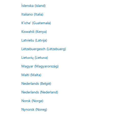
Íslenska (ísland)
Italiano (Italia)
K'iche' (Guatemala)
Kiswahili (Kenya)
Latviešu (Latvija)
Lëtzebuergesch (Lëtzebuerg)
Lietuvių (Lietuva)
Magyar (Magyarország)
Malti (Malta)
Nederlands (België)
Nederlands (Nederland)
Norsk (Norge)
Nynorsk (Noreg)