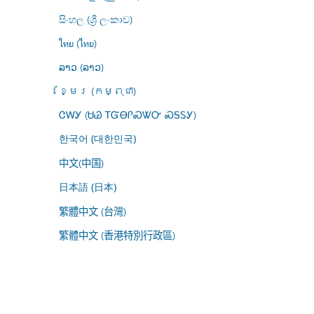
සිංහල (ශ්‍රී ලංකාව)
ไทย (ไทย)
ລາວ (ລາວ)
ខ្មែរ (កម្ពុជា)
ᏣᎳᎩ (ᏌᏊ ᎢᏳᎾᎵᏍᏔᏅ ᏍᎦᏚᎩ)
한국어 (대한민국)
中文(中国)
日本語 (日本)
繁體中文 (台灣)
繁體中文 (香港特別行政區)