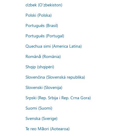
o'zbek (O'zbekiston)
Polski (Polska)
Português (Brasil)
Português (Portugal)
Quechua simi (America Latina)
Română (România)
Shqip (shqipëri)
Slovenčina (Slovenská republika)
Slovenski (Slovenija)
Srpski (Rep. Srbija i Rep. Crna Gora)
Suomi (Suomi)
Svenska (Sverige)
Te reo Māori (Aotearoa)