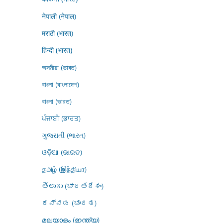
नेपाली (नेपाल)
मराठी (भारत)
हिन्दी (भारत)
অসমীয়া (ভাৰত)
বাংলা (বাংলাদেশ)
বাংলা (ভারত)
ਪੰਜਾਬੀ (ਭਾਰਤ)
ગુજરાતી (ભારત)
ଓଡ଼ିଆ (ଭାରତ)
தமிழ் (இந்தியா)
తెలుగు (భారతదేశం)
ಕನ್ನಡ (ಭಾರತ)
മലയാളം (ഇന്ത്യ)