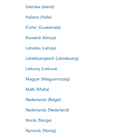
Íslenska (ísland)
Italiano (Italia)
K'iche' (Guatemala)
Kiswahili (Kenya)
Latviešu (Latvija)
Lëtzebuergesch (Lëtzebuerg)
Lietuvių (Lietuva)
Magyar (Magyarország)
Malti (Malta)
Nederlands (België)
Nederlands (Nederland)
Norsk (Norge)
Nynorsk (Noreg)