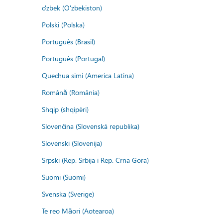
o'zbek (O'zbekiston)
Polski (Polska)
Português (Brasil)
Português (Portugal)
Quechua simi (America Latina)
Română (România)
Shqip (shqipëri)
Slovenčina (Slovenská republika)
Slovenski (Slovenija)
Srpski (Rep. Srbija i Rep. Crna Gora)
Suomi (Suomi)
Svenska (Sverige)
Te reo Māori (Aotearoa)