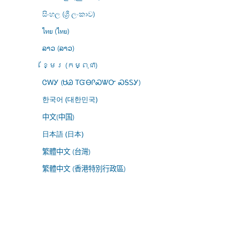
සිංහල (ශ්‍රී ලංකාව)
ไทย (ไทย)
ລາວ (ລາວ)
ខ្មែរ (កម្ពុជា)
ᏣᎳᎩ (ᏌᏊ ᎢᏳᎾᎵᏍᏔᏅ ᏍᎦᏚᎩ)
한국어 (대한민국)
中文(中国)
日本語 (日本)
繁體中文 (台灣)
繁體中文 (香港特別行政區)