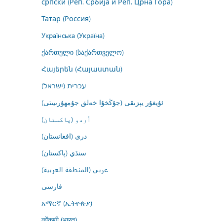
српски (Реп. Србија и Реп. Црна Гора)
Татар (Россия)
Українська (Україна)
ქართული (საქართველო)
Հայերեն (Հայաստան)
עברית (ישראל)
ئۇيغۇر يېزىقى (جۇڭخۇا خەلق جۇمھۇرىيىتى)
اُردو (پاکستان)
درى (افغانستان)
سنڌي (پاکستان)
عربي (المنطقة العربية)
فارسى
አማርኛ (ኢትዮጵያ)
कोंकणी (भारत)