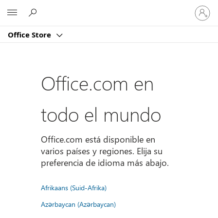
Iniciar
Microsoft
sesión
en
Office Store
tu
cuenta
Office.com en
todo el mundo
Office.com está disponible en
varios países y regiones. Elija su
preferencia de idioma más abajo.
Afrikaans (Suid-Afrika)
Azərbaycan (Azərbaycan)