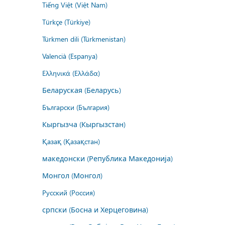
Tiếng Việt (Việt Nam)
Türkçe (Türkiye)
Türkmen dili (Türkmenistan)
Valencià (Espanya)
Ελληνικά (Ελλάδα)
Беларуская (Беларусь)
Български (България)
Кыргызча (Кыргызстан)
Қазақ (Қазақстан)
македонски (Република Македонија)
Монгол (Монгол)
Русский (Россия)
српски (Босна и Херцеговина)