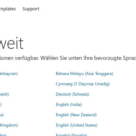
mplates
Support
weit
gionen verfügbar. Wählen Sie unten Ihre bevorzugte Sprac
ərbaycan)
Bahasa Melayu (Asia Tenggara)
Cymraeg (Y Deyrnas Unedig)
eich)
Deutsch (Schweiz)
)
English (India)
a)
English (New Zealand)
d Kingdom)
English (United States)
bia)
Español (España)