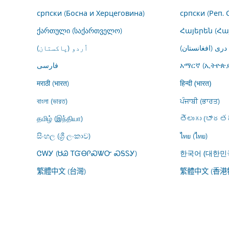
српски (Босна и Херцеговина)
српски (Реп. 
ქართული (საქართველო)
Հայերեն (Հ
درى (افغانستان)
اُردو (پاکستان)
فارسى
አማርኛ (ኢትዮጵያ
मराठी (भारत)
हिन्दी (भारत)
বাংলা (ভারত)
ਪੰਜਾਬੀ (ਭਾਰਤ)
தமிழ் (இந்தியா)
తెలుగు (భారతద
සිංහල (ශ්‍රී ලංකාව)
ไทย (ไทย)
ᏣᎳᎩ (ᏌᏊ ᎢᏳᎾᎵᏍᏔᏅ ᏍᎦᏚᎩ)
한국어 (대한민
繁體中文 (台灣)
繁體中文 (香港