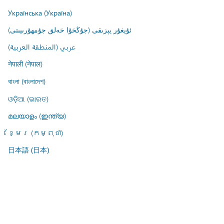
Українська (Україна)
ئۇيغۇر يېزىقى (جۇڭخۇا خەلق جۇمھۇرىيىتى)
عربي (المنطقة العربية)
नेपाली (नेपाल)
বাংলা (বাংলাদেশ)
ଓଡ଼ିଆ (ଭାରତ)
മലയാളം (ഇന്ത്യ)
ខ្មែរ (កម្ពុជា)
日本語 (日本)