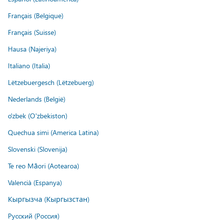
Français (Belgique)
Français (Suisse)
Hausa (Najeriya)
Italiano (Italia)
Lëtzebuergesch (Lëtzebuerg)
Nederlands (België)
o'zbek (O'zbekiston)
Quechua simi (America Latina)
Slovenski (Slovenija)
Te reo Māori (Aotearoa)
Valencià (Espanya)
Кыргызча (Кыргызстан)
Русский (Россия)