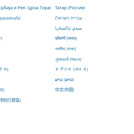
Србија и Реп. Црна Гора)
Татар (Россия)
այաստան)
עברית (ישראל)
سنڌي (پاکستان)
)
कोंकणी (भारत)
অসমীয়া (ভাৰত)
ગુજરાતી (ભારત)
ేశం)
ಕನ್ನಡ (ಭಾರತ)
ລາວ (ລາວ)
中文(中国)
국)
特別行政區)