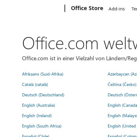
Microsoft
Office Store
Add-ins
Te
Office.com welt
Office.com ist in einer Vielzahl von Ländern/Re
Afrikaans (Suid-Afrika)
Azərbaycan (Az
Català (català)
Čeština (Česko)
Deutsch (Deutschland)
Deutsch (Österr
English (Australia)
English (Canada
English (Ireland)
English (Malaysi
English (South Africa)
English (Unite
Español (Chile)
Español (Colom