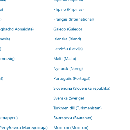
a)
Filipino (Pilipinas)
)
Français (International)
ìoghachd Aonaichte)
Galego (Galego)
nesia)
Íslenska (ísland)
)
Latviešu (Latvija)
rország)
Malti (Malta)
Nynorsk (Noreg)
l)
Português (Portugal)
Slovenčina (Slovenská republika)
Svenska (Sverige)
Türkmen dili (Türkmenistan)
Беларусь)
Български (България)
Република Македонија)
Монгол (Монгол)