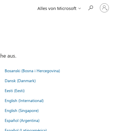
Bei
Alles von Microsoft
Ihrem
Konto
anmelden
he aus.
Bosanski (Bosna i Hercegovina)
Dansk (Danmark)
Eesti (Eesti)
English (International)
English (Singapore)
Español (Argentina)
Español (Latinoamérica)