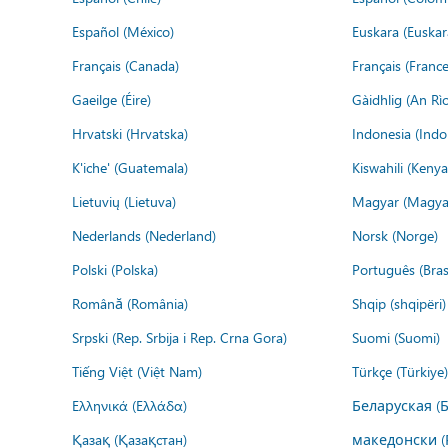
Español (México)
Euskara (Euskar
Français (Canada)
Français (France
Gaeilge (Éire)
Gàidhlig (An R
Hrvatski (Hrvatska)
Indonesia (Indo
K'iche' (Guatemala)
Kiswahili (Kenya
Lietuvių (Lietuva)
Magyar (Magya
Nederlands (Nederland)
Norsk (Norge)
Polski (Polska)
Português (Brasi
Română (România)
Shqip (shqipëri)
Srpski (Rep. Srbija i Rep. Crna Gora)
Suomi (Suomi)
Tiếng Việt (Việt Nam)
Türkçe (Türkiye)
Ελληνικά (Ελλάδα)
Беларуская (
Қазақ (Қазақстан)
македонски (