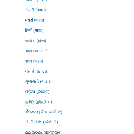
नेपाली (नेपाल)
मराठी (भारत)
हिन्दी (भारत)
অসমীয়া (ভাৰত)
বাংলা (বাংলাদেশ)
বাংলা (ভারত)
ਪੰਜਾਬੀ (ਭਾਰਤ)
ગુજરાતી (ભારત)
ଓଡ଼ିଆ (ଭାରତ)
தமிழ் (இந்தியா)
తెలుగు (భారతదేశం)
ಕನ್ನಡ (ಭಾರತ)
മലയാളം (ഇന്ത്യ)