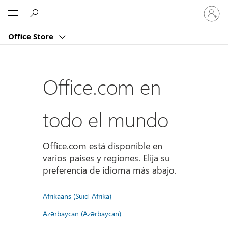
Iniciar
Microsoft
sesión
en
Office Store
tu
cuenta
Office.com en
todo el mundo
Office.com está disponible en
varios países y regiones. Elija su
preferencia de idioma más abajo.
Afrikaans (Suid-Afrika)
Azərbaycan (Azərbaycan)