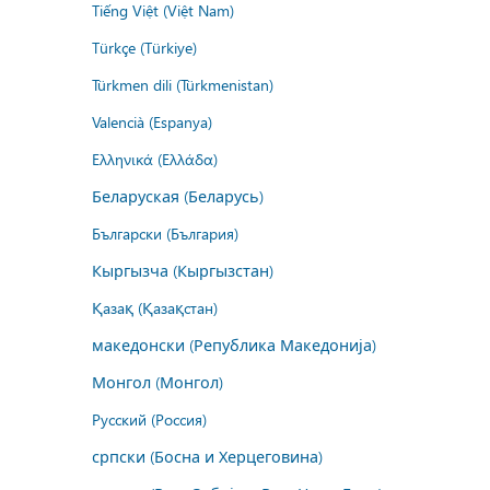
Tiếng Việt (Việt Nam)
Türkçe (Türkiye)
Türkmen dili (Türkmenistan)
Valencià (Espanya)
Ελληνικά (Ελλάδα)
Беларуская (Беларусь)
Български (България)
Кыргызча (Кыргызстан)
Қазақ (Қазақстан)
македонски (Република Македонија)
Монгол (Монгол)
Русский (Россия)
српски (Босна и Херцеговина)