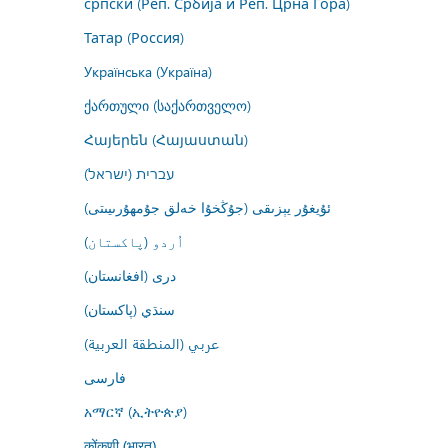
српски (Реп. Србија и Реп. Црна Гора)
Татар (Россия)
Українська (Україна)
ქართული (საქართველო)
Հայերեն (Հայաստան)
עברית (ישראל)
ئۇيغۇر يېزىقى (جۇڭخۇا خەلق جۇمھۇرىيىتى)
اُردو (پاکستان)
درى (افغانستان)
سنڌي (پاکستان)
عربي (المنطقة العربية)
فارسى
አማርኛ (ኢትዮጵያ)
कोंकणी (भारत)