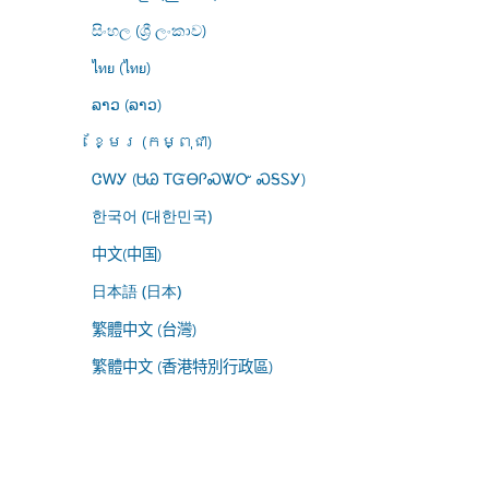
සිංහල (ශ්‍රී ලංකාව)
ไทย (ไทย)
ລາວ (ລາວ)
ខ្មែរ (កម្ពុជា)
ᏣᎳᎩ (ᏌᏊ ᎢᏳᎾᎵᏍᏔᏅ ᏍᎦᏚᎩ)
한국어 (대한민국)
中文(中国)
日本語 (日本)
繁體中文 (台灣)
繁體中文 (香港特別行政區)