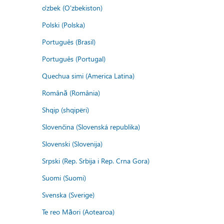
o'zbek (O'zbekiston)
Polski (Polska)
Português (Brasil)
Português (Portugal)
Quechua simi (America Latina)
Română (România)
Shqip (shqipëri)
Slovenčina (Slovenská republika)
Slovenski (Slovenija)
Srpski (Rep. Srbija i Rep. Crna Gora)
Suomi (Suomi)
Svenska (Sverige)
Te reo Māori (Aotearoa)