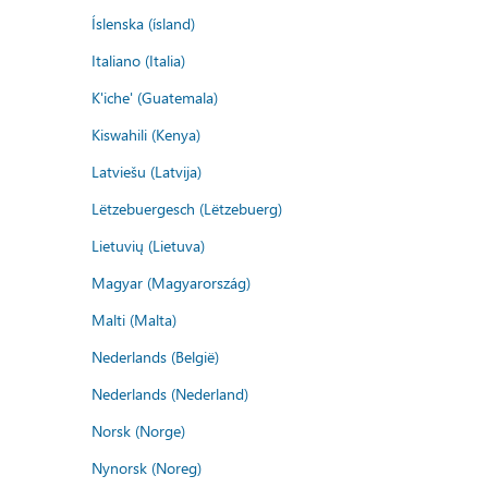
Íslenska (ísland)
Italiano (Italia)
K'iche' (Guatemala)
Kiswahili (Kenya)
Latviešu (Latvija)
Lëtzebuergesch (Lëtzebuerg)
Lietuvių (Lietuva)
Magyar (Magyarország)
Malti (Malta)
Nederlands (België)
Nederlands (Nederland)
Norsk (Norge)
Nynorsk (Noreg)