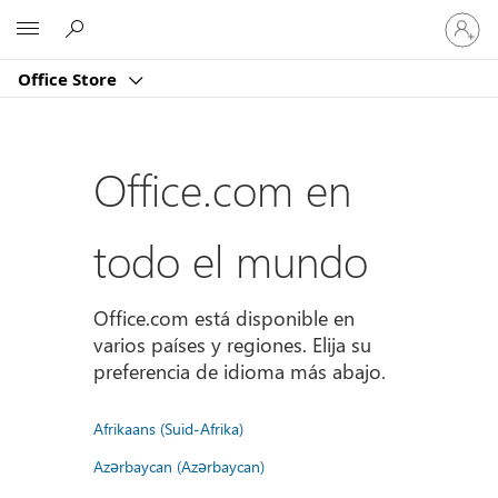
Iniciar
Microsoft
sesión
en
Office Store
tu
cuenta
Office.com en
todo el mundo
Office.com está disponible en
varios países y regiones. Elija su
preferencia de idioma más abajo.
Afrikaans (Suid-Afrika)
Azərbaycan (Azərbaycan)