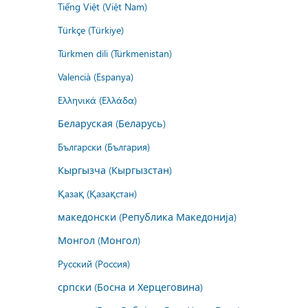
Tiếng Việt (Việt Nam)
Türkçe (Türkiye)
Türkmen dili (Türkmenistan)
Valencià (Espanya)
Ελληνικά (Ελλάδα)
Беларуская (Беларусь)
Български (България)
Кыргызча (Кыргызстан)
Қазақ (Қазақстан)
македонски (Република Македонија)
Монгол (Монгол)
Русский (Россия)
српски (Босна и Херцеговина)