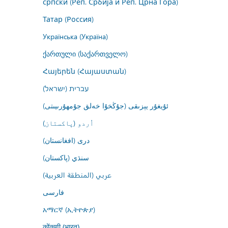
српски (Реп. Србија и Реп. Црна Гора)
Татар (Россия)
Українська (Україна)
ქართული (საქართველო)
Հայերեն (Հայաստան)
עברית (ישראל)
ئۇيغۇر يېزىقى (جۇڭخۇا خەلق جۇمھۇرىيىتى)
اُردو (پاکستان)
درى (افغانستان)
سنڌي (پاکستان)
عربي (المنطقة العربية)
فارسى
አማርኛ (ኢትዮጵያ)
कोंकणी (भारत)