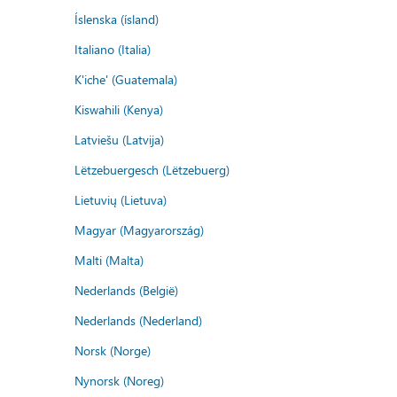
Íslenska (ísland)
Italiano (Italia)
K'iche' (Guatemala)
Kiswahili (Kenya)
Latviešu (Latvija)
Lëtzebuergesch (Lëtzebuerg)
Lietuvių (Lietuva)
Magyar (Magyarország)
Malti (Malta)
Nederlands (België)
Nederlands (Nederland)
Norsk (Norge)
Nynorsk (Noreg)