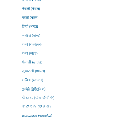
नेपाली (नेपाल)
मराठी (भारत)
हिन्दी (भारत)
অসমীয়া (ভাৰত)
বাংলা (বাংলাদেশ)
বাংলা (ভারত)
ਪੰਜਾਬੀ (ਭਾਰਤ)
ગુજરાતી (ભારત)
ଓଡ଼ିଆ (ଭାରତ)
தமிழ் (இந்தியா)
తెలుగు (భారతదేశం)
ಕನ್ನಡ (ಭಾರತ)
മലയാളം (ഇന്ത്യ)