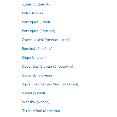
o'zbek (O'zbekiston)
Polski (Polska)
Português (Brasil)
Português (Portugal)
Quechua simi (America Latina)
Română (România)
Shqip (shqipëri)
Slovenčina (Slovenská republika)
Slovenski (Slovenija)
Srpski (Rep. Srbija i Rep. Crna Gora)
Suomi (Suomi)
Svenska (Sverige)
Te reo Māori (Aotearoa)