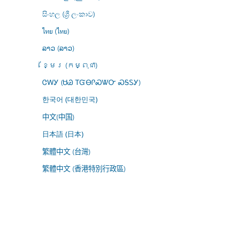
සිංහල (ශ්‍රී ලංකාව)
ไทย (ไทย)
ລາວ (ລາວ)
ខ្មែរ (កម្ពុជា)
ᏣᎳᎩ (ᏌᏊ ᎢᏳᎾᎵᏍᏔᏅ ᏍᎦᏚᎩ)
한국어 (대한민국)
中文(中国)
日本語 (日本)
繁體中文 (台灣)
繁體中文 (香港特別行政區)