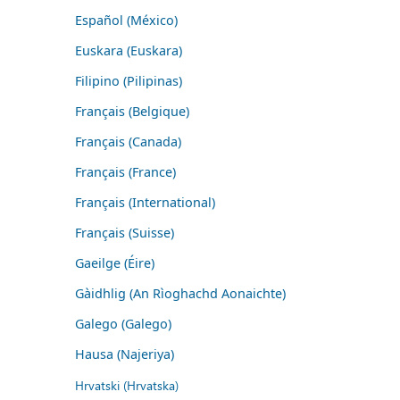
Español (México)
Euskara (Euskara)
Filipino (Pilipinas)
Français (Belgique)
Français (Canada)
Français (France)
Français (International)
Français (Suisse)
Gaeilge (Éire)
Gàidhlig (An Rìoghachd Aonaichte)
Galego (Galego)
Hausa (Najeriya)
Hrvatski (Hrvatska)