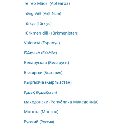
Te reo Māori (Aotearoa)
Tiếng Việt (Việt Nam)
Türkçe (Türkiye)
Türkmen dili (Türkmenistan)
Valencià (Espanya)
Ελληνικά (Ελλάδα)
Беларуская (Беларусь)
Български (България)
Кыргызча (Кыргызстан)
Қазақ (Қазақстан)
македонски (Република Македонија)
Монгол (Монгол)
Русский (Россия)