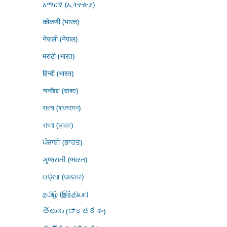
አማርኛ (ኢትዮጵያ)
कोंकणी (भारत)
नेपाली (नेपाल)
मराठी (भारत)
हिन्दी (भारत)
অসমীয়া (ভাৰত)
বাংলা (বাংলাদেশ)
বাংলা (ভারত)
ਪੰਜਾਬੀ (ਭਾਰਤ)
ગુજરાતી (ભારત)
ଓଡ଼ିଆ (ଭାରତ)
தமிழ் (இந்தியா)
తెలుగు (భారతదేశం)