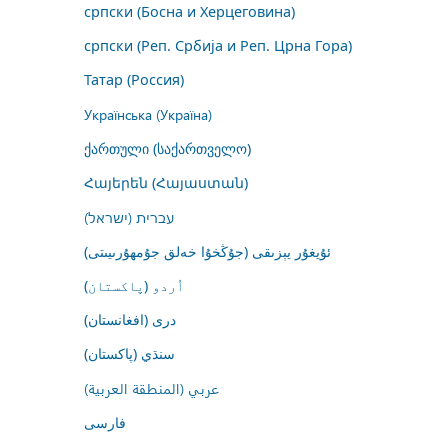
српски (Босна и Херцеговина)
српски (Реп. Србија и Реп. Црна Гора)
Татар (Россия)
Українська (Україна)
ქართული (საქართველო)
Հայերեն (Հայաստան)
עברית (ישראל)
ئۇيغۇر يېزىقى (جۇڭخۇا خەلق جۇمھۇرىيىتى)
اُردو (پاکستان)
درى (افغانستان)
سنڌي (پاکستان)
عربي (المنطقة العربية)
فارسى