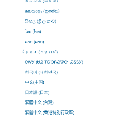
ಕನ್ನಡ (ಭಾರತ)
മലയാളം (ഇന്ത്യ)
සිංහල (ශ්‍රී ලංකාව)
ไทย (ไทย)
ລາວ (ລາວ)
ខ្មែរ (កម្ពុជា)
ᏣᎳᎩ (ᏌᏊ ᎢᏳᎾᎵᏍᏔᏅ ᏍᎦᏚᎩ)
한국어 (대한민국)
中文(中国)
日本語 (日本)
繁體中文 (台灣)
繁體中文 (香港特別行政區)