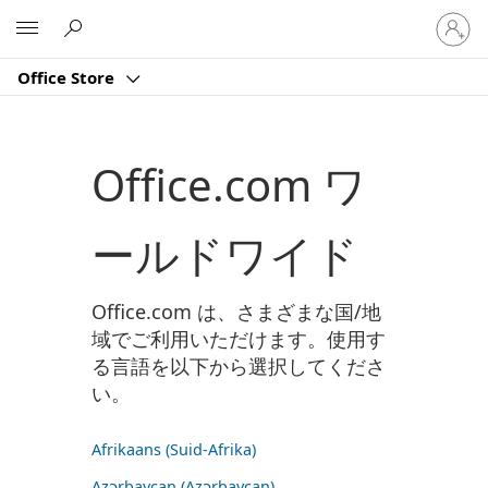
ア
Microsoft
カ
ウ
Office Store
ン
ト
に
サ
Office.com ワ
イ
ン
イ
ールドワイド
ン
す
る
Office.com は、さまざまな国/地
域でご利用いただけます。使用す
る言語を以下から選択してくださ
い。
Afrikaans (Suid-Afrika)
Azərbaycan (Azərbaycan)