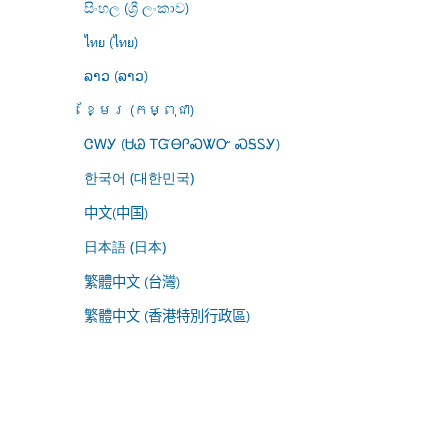
සිංහල (ශ්‍රී ලංකාව)
ไทย (ไทย)
ລາວ (ລາວ)
ខ្មែរ (កម្ពុជា)
ᏣᎳᎩ (ᏌᏊ ᎢᏳᎾᎵᏍᏔᏅ ᏍᎦᏚᎩ)
한국어 (대한민국)
中文(中国)
日本語 (日本)
繁體中文 (台灣)
繁體中文 (香港特別行政區)