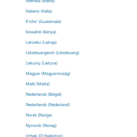
Íslenska (ísland)
Italiano (Italia)
K'iche' (Guatemala)
Kiswahili (Kenya)
Latviešu (Latvija)
Lëtzebuergesch (Lëtzebuerg)
Lietuvių (Lietuva)
Magyar (Magyarország)
Malti (Malta)
Nederlands (België)
Nederlands (Nederland)
Norsk (Norge)
Nynorsk (Noreg)
o'zbek (O'zbekiston)