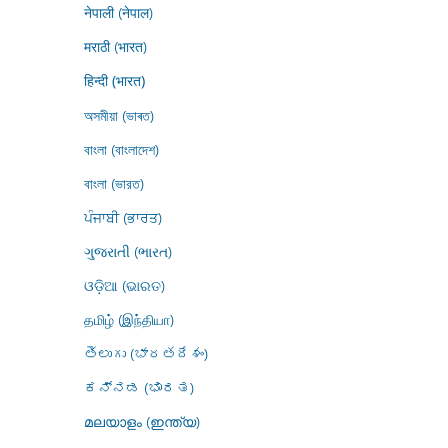
नेपाली (नेपाल)
मराठी (भारत)
हिन्दी (भारत)
অসমীয়া (ভাৰত)
বাংলা (বাংলাদেশ)
বাংলা (ভারত)
ਪੰਜਾਬੀ (ਭਾਰਤ)
ગુજરાતી (ભારત)
ଓଡ଼ିଆ (ଭାରତ)
தமிழ் (இந்தியா)
తెలుగు (భారతదేశం)
ಕನ್ನಡ (ಭಾರತ)
മലയാളം (ഇന്ത്യ)