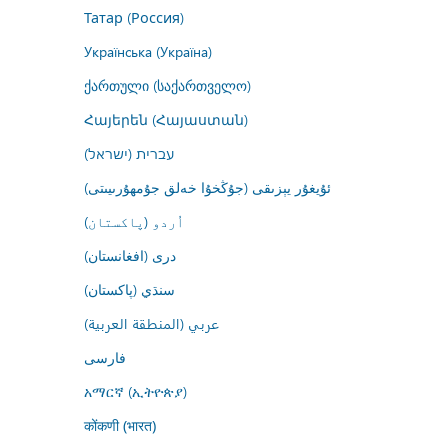
Татар (Россия)
Українська (Україна)
ქართული (საქართველო)
Հայերեն (Հայաստան)
עברית (ישראל)
ئۇيغۇر يېزىقى (جۇڭخۇا خەلق جۇمھۇرىيىتى)
اُردو (پاکستان)
درى (افغانستان)
سنڌي (پاکستان)
عربي (المنطقة العربية)
فارسى
አማርኛ (ኢትዮጵያ)
कोंकणी (भारत)