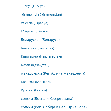
Türkçe (Türkiye)
Türkmen dili (Türkmenistan)
Valencià (Espanya)
Ελληνικά (Ελλάδα)
Беларуская (Беларусь)
Български (България)
Кыргызча (Кыргызстан)
Қазақ (Қазақстан)
македонски (Република Македонија)
Монгол (Монгол)
Русский (Россия)
српски (Босна и Херцеговина)
српски (Реп. Србија и Реп. Црна Гора)