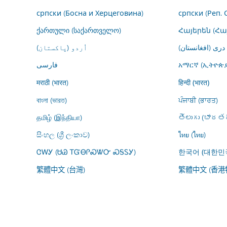
српски (Босна и Херцеговина)
српски (Реп. 
ქართული (საქართველო)
Հայերեն (Հ
اُردو (پاکستان)
درى (افغانستان)
فارسى
አማርኛ (ኢትዮጵያ
मराठी (भारत)
हिन्दी (भारत)
বাংলা (ভারত)
ਪੰਜਾਬੀ (ਭਾਰਤ)
தமிழ் (இந்தியா)
తెలుగు (భారతద
සිංහල (ශ්‍රී ලංකාව)
ไทย (ไทย)
ᏣᎳᎩ (ᏌᏊ ᎢᏳᎾᎵᏍᏔᏅ ᏍᎦᏚᎩ)
한국어 (대한민
繁體中文 (台灣)
繁體中文 (香港