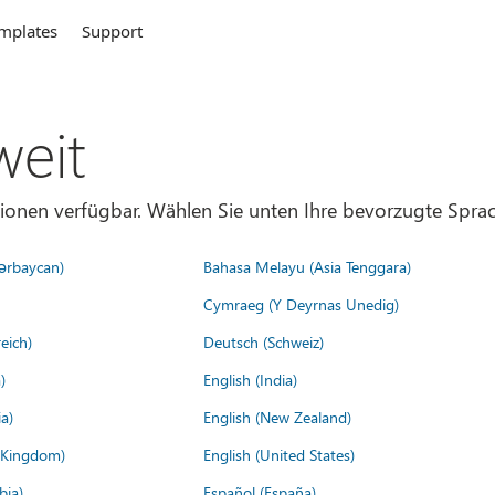
mplates
Support
weit
gionen verfügbar. Wählen Sie unten Ihre bevorzugte Sprac
ərbaycan)
Bahasa Melayu (Asia Tenggara)
Cymraeg (Y Deyrnas Unedig)
eich)
Deutsch (Schweiz)
)
English (India)
a)
English (New Zealand)
d Kingdom)
English (United States)
bia)
Español (España)