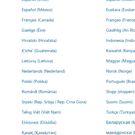
Español (México)
Euskara (Euskar
Français (Canada)
Français (France
Gaeilge (Éire)
Gàidhlig (An R
Hrvatski (Hrvatska)
Indonesia (Indo
K'iche' (Guatemala)
Kiswahili (Kenya
Lietuvių (Lietuva)
Magyar (Magya
Nederlands (Nederland)
Norsk (Norge)
Polski (Polska)
Português (Brasi
Română (România)
Shqip (shqipëri)
Srpski (Rep. Srbija i Rep. Crna Gora)
Suomi (Suomi)
Tiếng Việt (Việt Nam)
Türkçe (Türkiye)
Ελληνικά (Ελλάδα)
Беларуская (
Қазақ (Қазақстан)
македонски (