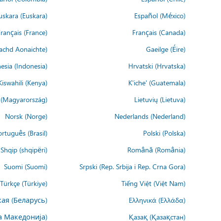
uskara (Euskara)
Español (México)
rançais (France)
Français (Canada)
achd Aonaichte)
Gaeilge (Éire)
esia (Indonesia)
Hrvatski (Hrvatska)
Kiswahili (Kenya)
K'iche' (Guatemala)
(Magyarország)
Lietuvių (Lietuva)
Norsk (Norge)
Nederlands (Nederland)
rtuguês (Brasil)
Polski (Polska)
Shqip (shqipëri)
Română (România)
Suomi (Suomi)
Srpski (Rep. Srbija i Rep. Crna Gora)
Türkçe (Türkiye)
Tiếng Việt (Việt Nam)
ая (Беларусь)
Ελληνικά (Ελλάδα)
а Македонија)
Қазақ (Қазақстан)