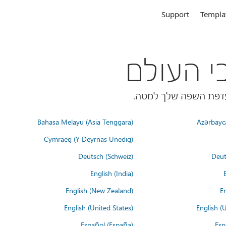
Support
Templa
Bahasa Melayu (Asia Tenggara)
Azərbayc
Cymraeg (Y Deyrnas Unedig)
Deutsch (Schweiz)
Deut
English (India)
English (New Zealand)
En
English (United States)
English (
Español (España)
Esp