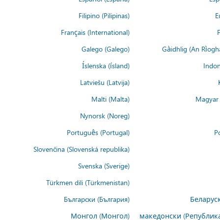
Filipino (Pilipinas)
E
Français (International)
F
Galego (Galego)
Gàidhlig (An Rìogh
Íslenska (ísland)
Indon
Latviešu (Latvija)
Malti (Malta)
Magyar 
Nynorsk (Noreg)
Português (Portugal)
Po
Slovenčina (Slovenská republika)
Svenska (Sverige)
Türkmen dili (Türkmenistan)
Български (България)
Беларуск
Монгол (Монгол)
македонски (Републик