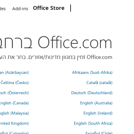
Office Store
Microsoft
tes
Add-ins
Office.com ברחבי העולם
Office.com זמין במגוון מדינות/אזורים. בחר את העדפת השפה שלך למטה.
an (Azərbaycan)
Afrikaans (Suid-Afrika)
Čeština (Česko)
Català (català)
sch (Österreich)
Deutsch (Deutschland)
English (Canada)
English (Australia)
glish (Malaysia)
English (Ireland)
United Kingdom)
English (South Africa)
añol (Colombia)
Español (Chile)