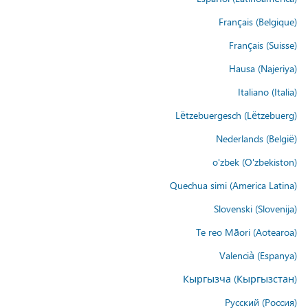
Français (Belgique)
Français (Suisse)
Hausa (Najeriya)
Italiano (Italia)
Lëtzebuergesch (Lëtzebuerg)
Nederlands (België)
o'zbek (O'zbekiston)
Quechua simi (America Latina)
Slovenski (Slovenija)
Te reo Māori (Aotearoa)
Valencià (Espanya)
Кыргызча (Кыргызстан)
Русский (Россия)