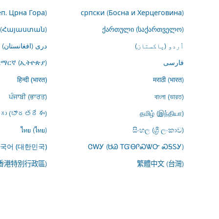
еп. Црна Гора)
српски (Босна и Херцеговина)
 (Հայաստան)
ქართული (საქართველო)
اُردو (پاکستان)
درى (افغانستان)
فارسى
አማርኛ (ኢትዮጵያ)
मराठी (भारत)
हिन्दी (भारत)
ਪੰਜਾਬੀ (ਭਾਰਤ)
বাংলা (ভারত)
ుగు (భారతదేశం)
தமிழ் (இந்தியா)
ไทย (ไทย)
සිංහල (ශ්‍රී ලංකාව)
ᏣᎳᎩ (ᏌᏊ ᎢᏳᎾᎵᏍᏔᏅ ᏍᎦᏚᎩ)
국어 (대한민국)
(香港特別行政區)
繁體中文 (台灣)