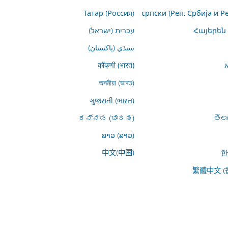
Татар (Россия)
српски (Реп. Србија и Р
Հայերեն
עברית (ישראל)
سنڌي (پاکستان)
कोंकणी (भारत)
অসমীয়া (ভাৰত)
ગુજરાતી (ભારત)
ಕನ್ನಡ (ಭಾರತ)
తెల
ລາວ (ລາວ)
中文(中国)
한
繁體中文 