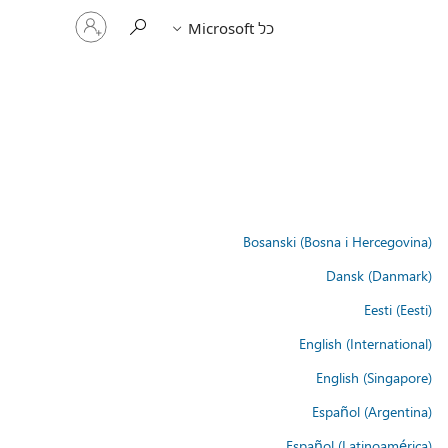
היכנס
כל Microsoft
לחשבון
שלך
Bosanski (Bosna i Hercegovina)
Dansk (Danmark)
Eesti (Eesti)
English (International)
English (Singapore)
Español (Argentina)
Español (Latinoamérica)