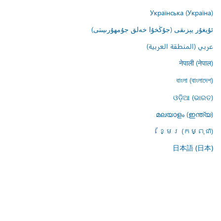
Українська (Україна)
ئۇيغۇر يېزىقى (جۇڭخۇا خەلق جۇمھۇرىيىتى)
عربي (المنطقة العربية)
नेपाली (नेपाल)
বাংলা (বাংলাদেশ)
ଓଡ଼ିଆ (ଭାରତ)
മലയാളം (ഇന്ത്യ)
ខ្មែរ (កម្ពុជា)
日本語 (日本)