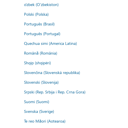
o'zbek (O'zbekiston)
Polski (Polska)
Português (Brasil)
Português (Portugal)
Quechua simi (America Latina)
Română (România)
Shqip (shqipëri)
Slovenčina (Slovenská republika)
Slovenski (Slovenija)
Srpski (Rep. Srbija i Rep. Crna Gora)
Suomi (Suomi)
Svenska (Sverige)
Te reo Māori (Aotearoa)