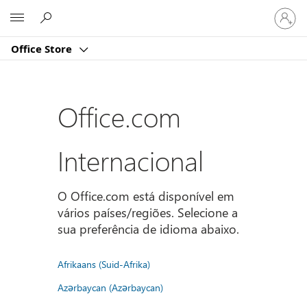
Iniciar
Microsoft
sessão
na
Office Store
conta
Office.com
Internacional
O Office.com está disponível em
vários países/regiões. Selecione a
sua preferência de idioma abaixo.
Afrikaans (Suid-Afrika)
Azərbaycan (Azərbaycan)