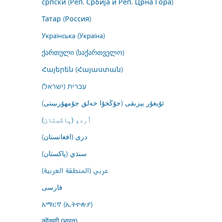
српски (Реп. Србија и Реп. Црна Гора)
Татар (Россия)
Українська (Україна)
ქართული (საქართველო)
Հայերեն (Հայաստան)
עברית (ישראל)
ئۇيغۇر يېزىقى (جۇڭخۇا خەلق جۇمھۇرىيىتى)
اُردو (پاکستان)
درى (افغانستان)
سنڌي (پاکستان)
عربي (المنطقة العربية)
فارسى
አማርኛ (ኢትዮጵያ)
कोंकणी (भारत)