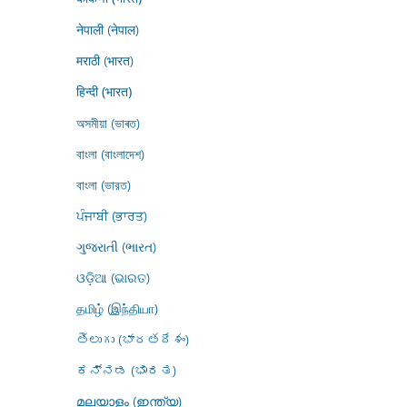
नेपाली (नेपाल)
मराठी (भारत)
हिन्दी (भारत)
অসমীয়া (ভাৰত)
বাংলা (বাংলাদেশ)
বাংলা (ভারত)
ਪੰਜਾਬੀ (ਭਾਰਤ)
ગુજરાતી (ભારત)
ଓଡ଼ିଆ (ଭାରତ)
தமிழ் (இந்தியா)
తెలుగు (భారతదేశం)
ಕನ್ನಡ (ಭಾರತ)
മലയാളം (ഇന്ത്യ)