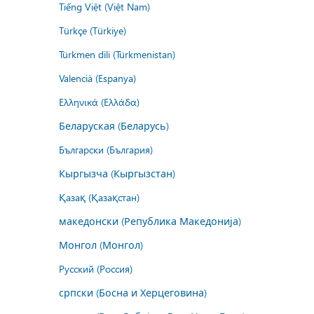
Tiếng Việt (Việt Nam)
Türkçe (Türkiye)
Türkmen dili (Türkmenistan)
Valencià (Espanya)
Ελληνικά (Ελλάδα)
Беларуская (Беларусь)
Български (България)
Кыргызча (Кыргызстан)
Қазақ (Қазақстан)
македонски (Република Македонија)
Монгол (Монгол)
Русский (Россия)
српски (Босна и Херцеговина)