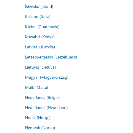
Íslenska (ísland)
Italiano (Italia)
K'iche' (Guatemala)
Kiswahili (Kenya)
Latviešu (Latvija)
Lëtzebuergesch (Lëtzebuerg)
Lietuvių (Lietuva)
Magyar (Magyarország)
Malti (Malta)
Nederlands (België)
Nederlands (Nederland)
Norsk (Norge)
Nynorsk (Noreg)