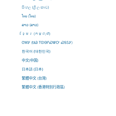
සිංහල (ශ්‍රී ලංකාව)
ไทย (ไทย)
ລາວ (ລາວ)
ខ្មែរ (កម្ពុជា)
ᏣᎳᎩ (ᏌᏊ ᎢᏳᎾᎵᏍᏔᏅ ᏍᎦᏚᎩ)
한국어 (대한민국)
中文(中国)
日本語 (日本)
繁體中文 (台灣)
繁體中文 (香港特別行政區)