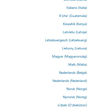
Italiano (Italia)
K'iche' (Guatemala)
Kiswahili (Kenya)
Latviešu (Latvija)
Lëtzebuergesch (Lëtzebuerg)
Lietuvių (Lietuva)
Magyar (Magyarország)
Malti (Malta)
Nederlands (België)
Nederlands (Nederland)
Norsk (Norge)
Nynorsk (Noreg)
o'zbek (O'zbekiston)