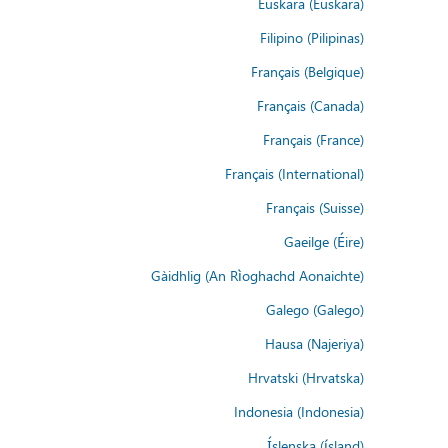
Euskara (Euskara)
Filipino (Pilipinas)
Français (Belgique)
Français (Canada)
Français (France)
Français (International)
Français (Suisse)
Gaeilge (Éire)
Gàidhlig (An Rìoghachd Aonaichte)
Galego (Galego)
Hausa (Najeriya)
Hrvatski (Hrvatska)
Indonesia (Indonesia)
Íslenska (ísland)