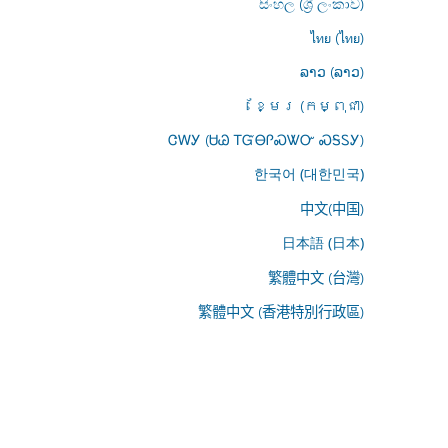
සිංහල (ශ්‍රී ලංකාව)
ไทย (ไทย)
ລາວ (ລາວ)
ខ្មែរ (កម្ពុជា)
ᏣᎳᎩ (ᏌᏊ ᎢᏳᎾᎵᏍᏔᏅ ᏍᎦᏚᎩ)
한국어 (대한민국)
中文(中国)
日本語 (日本)
繁體中文 (台灣)
繁體中文 (香港特別行政區)