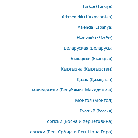
Türkçe (Türkiye)
Türkmen dili (Türkmenistan)
Valencià (Espanya)
Ελληνικά (Ελλάδα)
Беларуская (Беларусь)
Български (България)
Кыргызча (Кыргызстан)
Қазақ (Қазақстан)
македонски (Република Македонија)
Монгол (Монгол)
Русский (Россия)
српски (Босна и Херцеговина)
српски (Реп. Србија и Реп. Црна Гора)