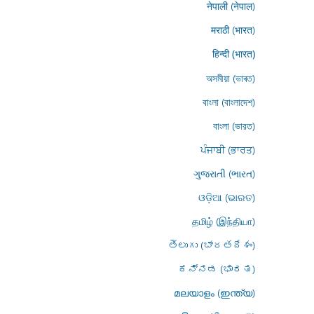
नेपाली (नेपाल)
मराठी (भारत)
हिन्दी (भारत)
অসমীয়া (ভাৰত)
বাংলা (বাংলাদেশ)
বাংলা (ভারত)
ਪੰਜਾਬੀ (ਭਾਰਤ)
ગુજરાતી (ભારત)
ଓଡ଼ିଆ (ଭାରତ)
தமிழ் (இந்தியா)
తెలుగు (భారతదేశం)
ಕನ್ನಡ (ಭಾರತ)
മലയാളം (ഇന്ത്യ)