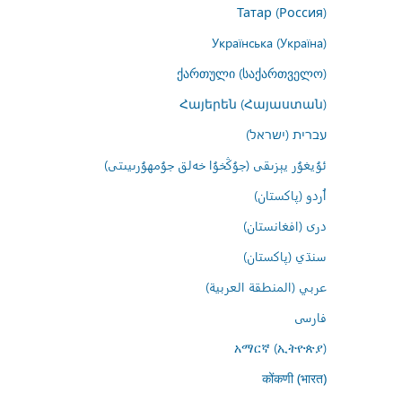
Татар (Россия)
Українська (Україна)
ქართული (საქართველო)
Հայերեն (Հայաստան)
עברית (ישראל)
ئۇيغۇر يېزىقى (جۇڭخۇا خەلق جۇمھۇرىيىتى)
اُردو (پاکستان)
درى (افغانستان)
سنڌي (پاکستان)
عربي (المنطقة العربية)
فارسى
አማርኛ (ኢትዮጵያ)
कोंकणी (भारत)