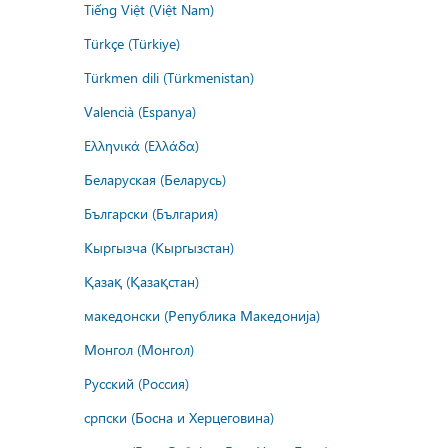
Tiếng Việt (Việt Nam)
Türkçe (Türkiye)
Türkmen dili (Türkmenistan)
Valencià (Espanya)
Ελληνικά (Ελλάδα)
Беларуская (Беларусь)
Български (България)
Кыргызча (Кыргызстан)
Қазақ (Қазақстан)
македонски (Република Македонија)
Монгол (Монгол)
Русский (Россия)
српски (Босна и Херцеговина)