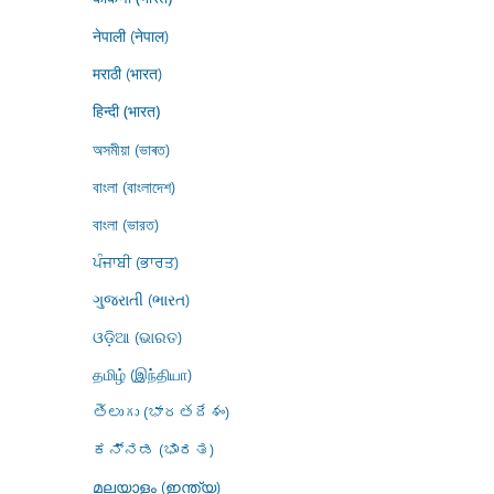
नेपाली (नेपाल)
मराठी (भारत)
हिन्दी (भारत)
অসমীয়া (ভাৰত)
বাংলা (বাংলাদেশ)
বাংলা (ভারত)
ਪੰਜਾਬੀ (ਭਾਰਤ)
ગુજરાતી (ભારત)
ଓଡ଼ିଆ (ଭାରତ)
தமிழ் (இந்தியா)
తెలుగు (భారతదేశం)
ಕನ್ನಡ (ಭಾರತ)
മലയാളം (ഇന്ത്യ)