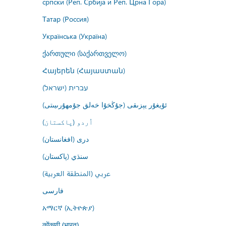
српски (Реп. Србија и Реп. Црна Гора)
Татар (Россия)
Українська (Україна)
ქართული (საქართველო)
Հայերեն (Հայաստան)
עברית (ישראל)
ئۇيغۇر يېزىقى (جۇڭخۇا خەلق جۇمھۇرىيىتى)
اُردو (پاکستان)
درى (افغانستان)
سنڌي (پاکستان)
عربي (المنطقة العربية)
فارسى
አማርኛ (ኢትዮጵያ)
कोंकणी (भारत)