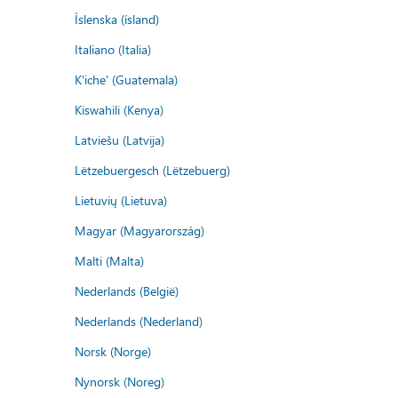
Íslenska (ísland)
Italiano (Italia)
K'iche' (Guatemala)
Kiswahili (Kenya)
Latviešu (Latvija)
Lëtzebuergesch (Lëtzebuerg)
Lietuvių (Lietuva)
Magyar (Magyarország)
Malti (Malta)
Nederlands (België)
Nederlands (Nederland)
Norsk (Norge)
Nynorsk (Noreg)