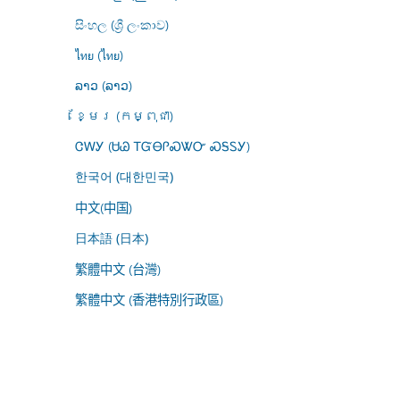
සිංහල (ශ්‍රී ලංකාව)
ไทย (ไทย)
ລາວ (ລາວ)
ខ្មែរ (កម្ពុជា)
ᏣᎳᎩ (ᏌᏊ ᎢᏳᎾᎵᏍᏔᏅ ᏍᎦᏚᎩ)
한국어 (대한민국)
中文(中国)
日本語 (日本)
繁體中文 (台灣)
繁體中文 (香港特別行政區)