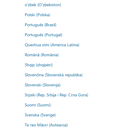
o'zbek (O'zbekiston)
Polski (Polska)
Português (Brasil)
Português (Portugal)
Quechua simi (America Latina)
Română (România)
Shqip (shqipëri)
Slovenčina (Slovenská republika)
Slovenski (Slovenija)
Srpski (Rep. Srbija i Rep. Crna Gora)
Suomi (Suomi)
Svenska (Sverige)
Te reo Māori (Aotearoa)