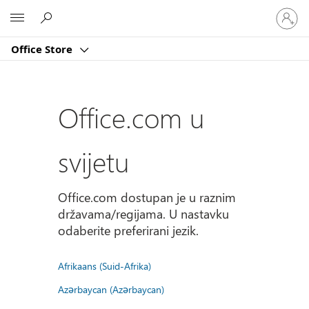
Prijavite
Microsoft
se
u
Office Store
svoj
račun
Office.com u
svijetu
Office.com dostupan je u raznim
državama/regijama. U nastavku
odaberite preferirani jezik.
Afrikaans (Suid-Afrika)
Azərbaycan (Azərbaycan)