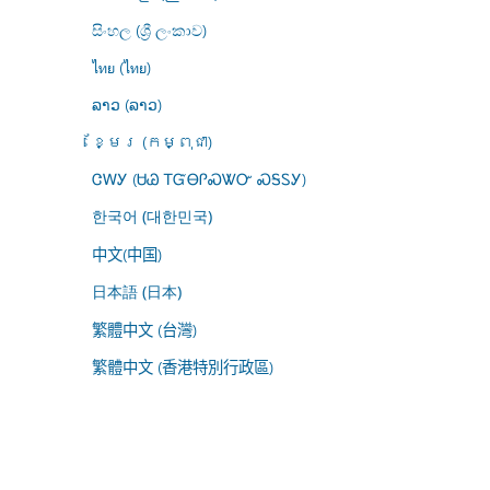
සිංහල (ශ්‍රී ලංකාව)
ไทย (ไทย)
ລາວ (ລາວ)
ខ្មែរ (កម្ពុជា)
ᏣᎳᎩ (ᏌᏊ ᎢᏳᎾᎵᏍᏔᏅ ᏍᎦᏚᎩ)
한국어 (대한민국)
中文(中国)
日本語 (日本)
繁體中文 (台灣)
繁體中文 (香港特別行政區)