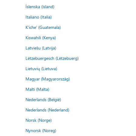
Íslenska (ísland)
Italiano (Italia)
K'iche' (Guatemala)
Kiswahili (Kenya)
Latviešu (Latvija)
Lëtzebuergesch (Lëtzebuerg)
Lietuvių (Lietuva)
Magyar (Magyarország)
Malti (Malta)
Nederlands (België)
Nederlands (Nederland)
Norsk (Norge)
Nynorsk (Noreg)