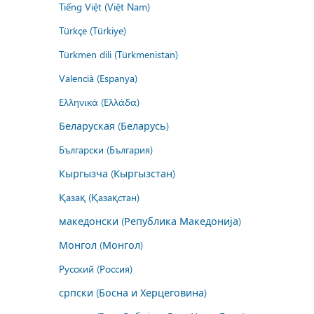
Tiếng Việt (Việt Nam)
Türkçe (Türkiye)
Türkmen dili (Türkmenistan)
Valencià (Espanya)
Ελληνικά (Ελλάδα)
Беларуская (Беларусь)
Български (България)
Кыргызча (Кыргызстан)
Қазақ (Қазақстан)
македонски (Република Македонија)
Монгол (Монгол)
Русский (Россия)
српски (Босна и Херцеговина)