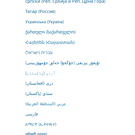
српски (Реп. Србија и Реп. Црна Гора)
Татар (Россия)
Українська (Україна)
ქართული (საქართველო)
Հայերեն (Հայաստան)
עברית (ישראל)
ئۇيغۇر يېزىقى (جۇڭخۇا خەلق جۇمھۇرىيىتى)
اُردو (پاکستان)
درى (افغانستان)
سنڌي (پاکستان)
عربي (المنطقة العربية)
فارسى
አማርኛ (ኢትዮጵያ)
कोंकणी (भारत)