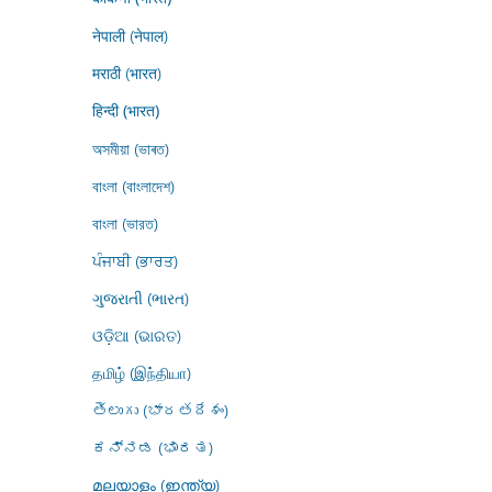
नेपाली (नेपाल)
मराठी (भारत)
हिन्दी (भारत)
অসমীয়া (ভাৰত)
বাংলা (বাংলাদেশ)
বাংলা (ভারত)
ਪੰਜਾਬੀ (ਭਾਰਤ)
ગુજરાતી (ભારત)
ଓଡ଼ିଆ (ଭାରତ)
தமிழ் (இந்தியா)
తెలుగు (భారతదేశం)
ಕನ್ನಡ (ಭಾರತ)
മലയാളം (ഇന്ത്യ)