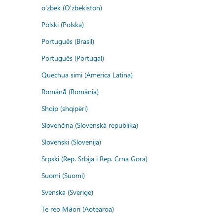
o'zbek (O'zbekiston)
Polski (Polska)
Português (Brasil)
Português (Portugal)
Quechua simi (America Latina)
Română (România)
Shqip (shqipëri)
Slovenčina (Slovenská republika)
Slovenski (Slovenija)
Srpski (Rep. Srbija i Rep. Crna Gora)
Suomi (Suomi)
Svenska (Sverige)
Te reo Māori (Aotearoa)