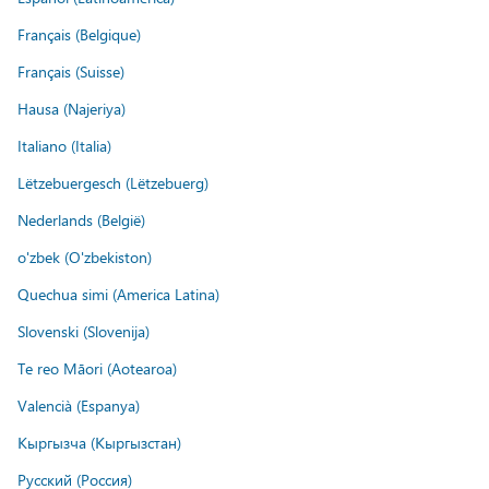
Français (Belgique)
Français (Suisse)
Hausa (Najeriya)
Italiano (Italia)
Lëtzebuergesch (Lëtzebuerg)
Nederlands (België)
o'zbek (O'zbekiston)
Quechua simi (America Latina)
Slovenski (Slovenija)
Te reo Māori (Aotearoa)
Valencià (Espanya)
Кыргызча (Кыргызстан)
Русский (Россия)