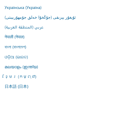
Українська (Україна)
ئۇيغۇر يېزىقى (جۇڭخۇا خەلق جۇمھۇرىيىتى)
عربي (المنطقة العربية)
नेपाली (नेपाल)
বাংলা (বাংলাদেশ)
ଓଡ଼ିଆ (ଭାରତ)
മലയാളം (ഇന്ത്യ)
ខ្មែរ (កម្ពុជា)
日本語 (日本)