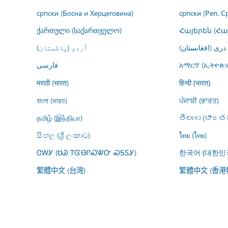
српски (Босна и Херцеговина)
српски (Реп. С
ქართული (საქართველო)
Հայերեն (Հ
درى (افغانستان)
اُردو (پاکستان)
فارسى
አማርኛ (ኢትዮጵያ
मराठी (भारत)
हिन्दी (भारत)
বাংলা (ভারত)
ਪੰਜਾਬੀ (ਭਾਰਤ)
தமிழ் (இந்தியா)
తెలుగు (భారతద
සිංහල (ශ්‍රී ලංකාව)
ไทย (ไทย)
ᏣᎳᎩ (ᏌᏊ ᎢᏳᎾᎵᏍᏔᏅ ᏍᎦᏚᎩ)
한국어 (대한민
繁體中文 (台灣)
繁體中文 (香港