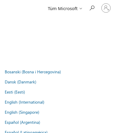
Hesabınızda
Tüm Microsoft
oturum
açın
Bosanski (Bosna i Hercegovina)
Dansk (Danmark)
Eesti (Eesti)
English (International)
English (Singapore)
Español (Argentina)
Español (Latinoamérica)