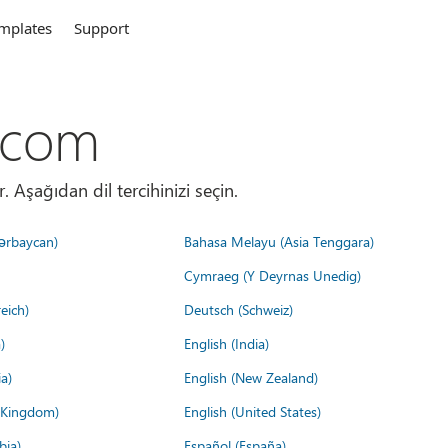
mplates
Support
.com
. Aşağıdan dil tercihinizi seçin.
ərbaycan)
Bahasa Melayu (Asia Tenggara)
Cymraeg (Y Deyrnas Unedig)
eich)
Deutsch (Schweiz)
)
English (India)
a)
English (New Zealand)
d Kingdom)
English (United States)
bia)
Español (España)