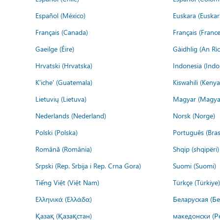
Español (México)
Euskara (Euskar
Français (Canada)
Français (France
Gaeilge (Éire)
Gàidhlig (An R
Hrvatski (Hrvatska)
Indonesia (Indo
K'iche' (Guatemala)
Kiswahili (Kenya
Lietuvių (Lietuva)
Magyar (Magya
Nederlands (Nederland)
Norsk (Norge)
Polski (Polska)
Português (Brasi
Română (România)
Shqip (shqipëri)
Srpski (Rep. Srbija i Rep. Crna Gora)
Suomi (Suomi)
Tiếng Việt (Việt Nam)
Türkçe (Türkiye)
Ελληνικά (Ελλάδα)
Беларуская (Бе
Қазақ (Қазақстан)
македонски (Р