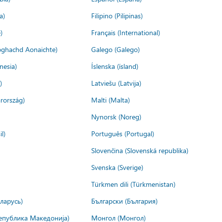
a)
Filipino (Pilipinas)
)
Français (International)
ìoghachd Aonaichte)
Galego (Galego)
nesia)
Íslenska (ísland)
)
Latviešu (Latvija)
rország)
Malti (Malta)
Nynorsk (Noreg)
l)
Português (Portugal)
Slovenčina (Slovenská republika)
Svenska (Sverige)
Türkmen dili (Türkmenistan)
ларусь)
Български (България)
епублика Македонија)
Монгол (Монгол)