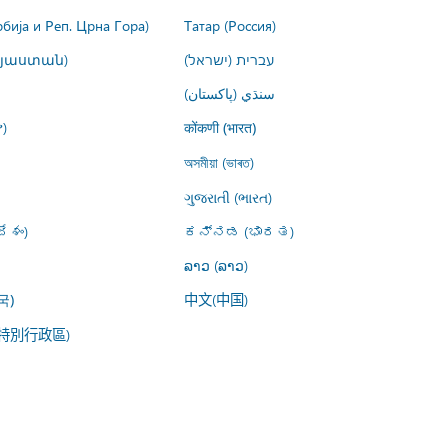
рбија и Реп. Црна Гора)
Татар (Россия)
այաստան)
עברית (ישראל)
سنڌي (پاکستان)
)
कोंकणी (भारत)
অসমীয়া (ভাৰত)
ગુજરાતી (ભારત)
ేశం)
ಕನ್ನಡ (ಭಾರತ)
ລາວ (ລາວ)
中文(中国)
국)
特別行政區)