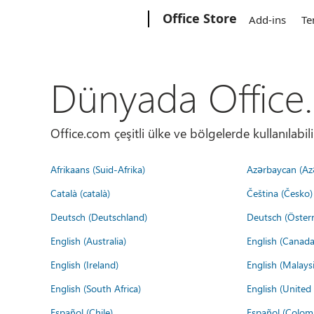
Microsoft
Office Store
Add-ins
Te
Dünyada Office
Office.com çeşitli ülke ve bölgelerde kullanılabilir
Afrikaans (Suid-Afrika)
Azərbaycan (Az
Català (català)
Čeština (Česko)
Deutsch (Deutschland)
Deutsch (Österr
English (Australia)
English (Canada
English (Ireland)
English (Malaysi
English (South Africa)
English (Unite
Español (Chile)
Español (Colom