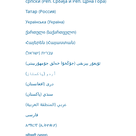
српски (Реп. Србија и Реп. Црна Гора)
Татар (Россия)
Українська (Україна)
ქართული (საქართველო)
Հայերեն (Հայաստան)
עברית (ישראל)
ئۇيغۇر يېزىقى (جۇڭخۇا خەلق جۇمھۇرىيىتى)
اُردو (پاکستان)
درى (افغانستان)
سنڌي (پاکستان)
عربي (المنطقة العربية)
فارسى
አማርኛ (ኢትዮጵያ)
कोंकणी (भारत)