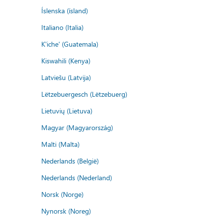
Íslenska (ísland)
Italiano (Italia)
K'iche' (Guatemala)
Kiswahili (Kenya)
Latviešu (Latvija)
Lëtzebuergesch (Lëtzebuerg)
Lietuvių (Lietuva)
Magyar (Magyarország)
Malti (Malta)
Nederlands (België)
Nederlands (Nederland)
Norsk (Norge)
Nynorsk (Noreg)