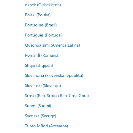
o'zbek (O'zbekiston)
Polski (Polska)
Português (Brasil)
Português (Portugal)
Quechua simi (America Latina)
Română (România)
Shqip (shqipëri)
Slovenčina (Slovenská republika)
Slovenski (Slovenija)
Srpski (Rep. Srbija i Rep. Crna Gora)
Suomi (Suomi)
Svenska (Sverige)
Te reo Māori (Aotearoa)