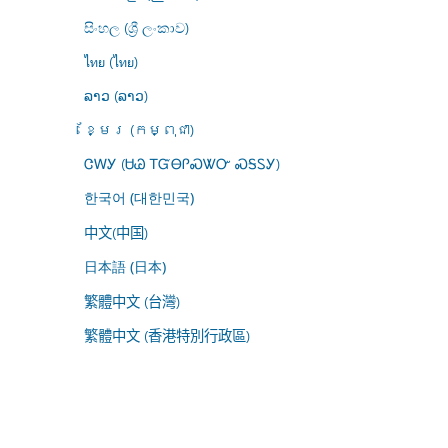
සිංහල (ශ්‍රී ලංකාව)
ไทย (ไทย)
ລາວ (ລາວ)
ខ្មែរ (កម្ពុជា)
ᏣᎳᎩ (ᏌᏊ ᎢᏳᎾᎵᏍᏔᏅ ᏍᎦᏚᎩ)
한국어 (대한민국)
中文(中国)
日本語 (日本)
繁體中文 (台灣)
繁體中文 (香港特別行政區)