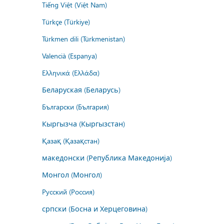
Tiếng Việt (Việt Nam)
Türkçe (Türkiye)
Türkmen dili (Türkmenistan)
Valencià (Espanya)
Ελληνικά (Ελλάδα)
Беларуская (Беларусь)
Български (България)
Кыргызча (Кыргызстан)
Қазақ (Қазақстан)
македонски (Република Македонија)
Монгол (Монгол)
Русский (Россия)
српски (Босна и Херцеговина)