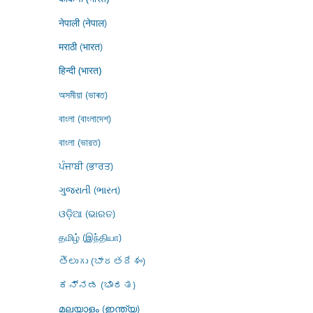
नेपाली (नेपाल)
मराठी (भारत)
हिन्दी (भारत)
অসমীয়া (ভাৰত)
বাংলা (বাংলাদেশ)
বাংলা (ভারত)
ਪੰਜਾਬੀ (ਭਾਰਤ)
ગુજરાતી (ભારત)
ଓଡ଼ିଆ (ଭାରତ)
தமிழ் (இந்தியா)
తెలుగు (భారతదేశం)
ಕನ್ನಡ (ಭಾರತ)
മലയാളം (ഇന്ത്യ)