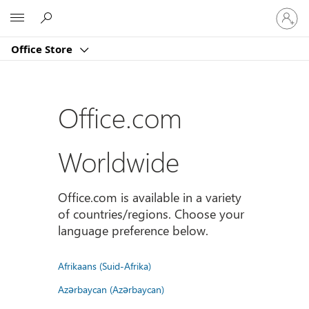
Sign
Microsoft
in
to
Office Store
your
account
Office.com
Worldwide
Office.com is available in a variety
of countries/regions. Choose your
language preference below.
Afrikaans (Suid-Afrika)
Azərbaycan (Azərbaycan)