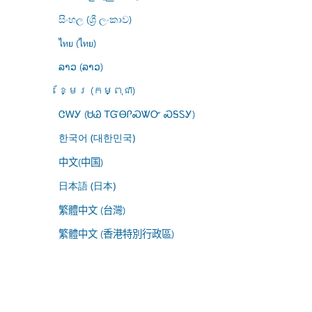
සිංහල (ශ්‍රී ලංකාව)
ไทย (ไทย)
ລາວ (ລາວ)
ខ្មែរ (កម្ពុជា)
ᏣᎳᎩ (ᏌᏊ ᎢᏳᎾᎵᏍᏔᏅ ᏍᎦᏚᎩ)
한국어 (대한민국)
中文(中国)
日本語 (日本)
繁體中文 (台灣)
繁體中文 (香港特別行政區)