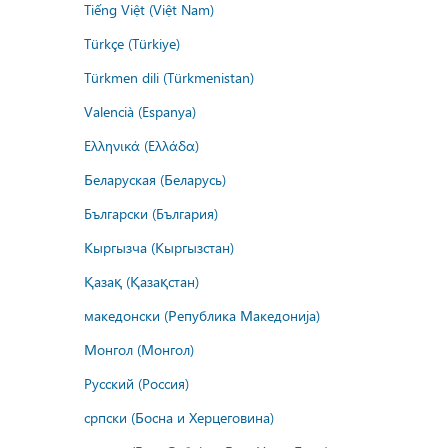
Tiếng Việt (Việt Nam)
Türkçe (Türkiye)
Türkmen dili (Türkmenistan)
Valencià (Espanya)
Ελληνικά (Ελλάδα)
Беларуская (Беларусь)
Български (България)
Кыргызча (Кыргызстан)
Қазақ (Қазақстан)
македонски (Република Македонија)
Монгол (Монгол)
Русский (Россия)
српски (Босна и Херцеговина)