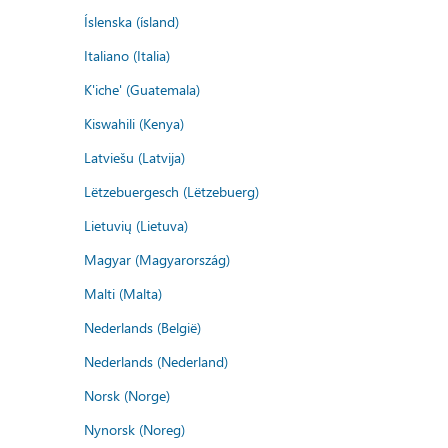
Íslenska (ísland)
Italiano (Italia)
K'iche' (Guatemala)
Kiswahili (Kenya)
Latviešu (Latvija)
Lëtzebuergesch (Lëtzebuerg)
Lietuvių (Lietuva)
Magyar (Magyarország)
Malti (Malta)
Nederlands (België)
Nederlands (Nederland)
Norsk (Norge)
Nynorsk (Noreg)