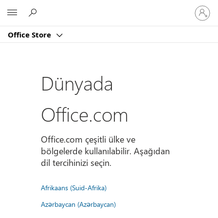
Hesabın
Microsoft
oturum
açın
Office Store
Dünyada
Office.com
Office.com çeşitli ülke ve
bölgelerde kullanılabilir. Aşağıdan
dil tercihinizi seçin.
Afrikaans (Suid-Afrika)
Azərbaycan (Azərbaycan)