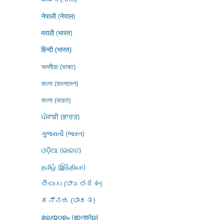
नेपाली (नेपाल)
मराठी (भारत)
हिन्दी (भारत)
অসমীয়া (ভাৰত)
বাংলা (বাংলাদেশ)
বাংলা (ভারত)
ਪੰਜਾਬੀ (ਭਾਰਤ)
ગુજરાતી (ભારત)
ଓଡ଼ିଆ (ଭାରତ)
தமிழ் (இந்தியா)
తెలుగు (భారతదేశం)
ಕನ್ನಡ (ಭಾರತ)
മലയാളം (ഇന്ത്യ)