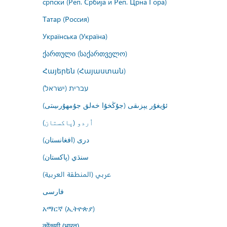
српски (Реп. Србија и Реп. Црна Гора)
Татар (Россия)
Українська (Україна)
ქართული (საქართველო)
Հայերեն (Հայաստան)
עברית (ישראל)
ئۇيغۇر يېزىقى (جۇڭخۇا خەلق جۇمھۇرىيىتى)
اُردو (پاکستان)
درى (افغانستان)
سنڌي (پاکستان)
عربي (المنطقة العربية)
فارسى
አማርኛ (ኢትዮጵያ)
कोंकणी (भारत)