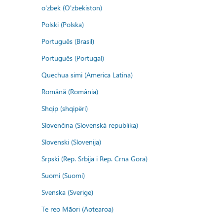
o'zbek (O'zbekiston)
Polski (Polska)
Português (Brasil)
Português (Portugal)
Quechua simi (America Latina)
Română (România)
Shqip (shqipëri)
Slovenčina (Slovenská republika)
Slovenski (Slovenija)
Srpski (Rep. Srbija i Rep. Crna Gora)
Suomi (Suomi)
Svenska (Sverige)
Te reo Māori (Aotearoa)