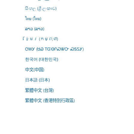
සිංහල (ශ්‍රී ලංකාව)
ไทย (ไทย)
ລາວ (ລາວ)
ខ្មែរ (កម្ពុជា)
ᏣᎳᎩ (ᏌᏊ ᎢᏳᎾᎵᏍᏔᏅ ᏍᎦᏚᎩ)
한국어 (대한민국)
中文(中国)
日本語 (日本)
繁體中文 (台灣)
繁體中文 (香港特別行政區)