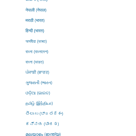
नेपाली (नेपाल)
मराठी (भारत)
हिन्दी (भारत)
অসমীয়া (ভাৰত)
বাংলা (বাংলাদেশ)
বাংলা (ভারত)
ਪੰਜਾਬੀ (ਭਾਰਤ)
ગુજરાતી (ભારત)
ଓଡ଼ିଆ (ଭାରତ)
தமிழ் (இந்தியா)
తెలుగు (భారతదేశం)
ಕನ್ನಡ (ಭಾರತ)
മലയാളം (ഇന്ത്യ)