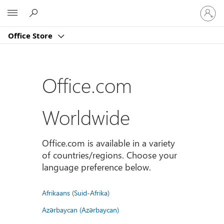
登
Microsoft
入
您
Office Store
的
帳
戶
Office.com
Worldwide
Office.com is available in a variety
of countries/regions. Choose your
language preference below.
Afrikaans (Suid-Afrika)
Azərbaycan (Azərbaycan)