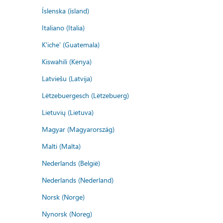
Íslenska (ísland)
Italiano (Italia)
K'iche' (Guatemala)
Kiswahili (Kenya)
Latviešu (Latvija)
Lëtzebuergesch (Lëtzebuerg)
Lietuvių (Lietuva)
Magyar (Magyarország)
Malti (Malta)
Nederlands (België)
Nederlands (Nederland)
Norsk (Norge)
Nynorsk (Noreg)