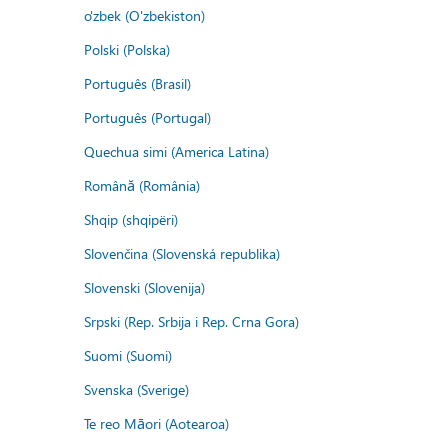
o'zbek (O'zbekiston)
Polski (Polska)
Português (Brasil)
Português (Portugal)
Quechua simi (America Latina)
Română (România)
Shqip (shqipëri)
Slovenčina (Slovenská republika)
Slovenski (Slovenija)
Srpski (Rep. Srbija i Rep. Crna Gora)
Suomi (Suomi)
Svenska (Sverige)
Te reo Māori (Aotearoa)