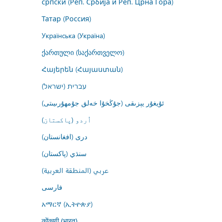
српски (Реп. Србија и Реп. Црна Гора)
Татар (Россия)
Українська (Україна)
ქართული (საქართველო)
Հայերեն (Հայաստան)
עברית (ישראל)
ئۇيغۇر يېزىقى (جۇڭخۇا خەلق جۇمھۇرىيىتى)
اُردو (پاکستان)
درى (افغانستان)
سنڌي (پاکستان)
عربي (المنطقة العربية)
فارسى
አማርኛ (ኢትዮጵያ)
कोंकणी (भारत)