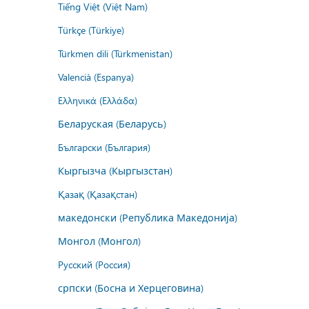
Tiếng Việt (Việt Nam)
Türkçe (Türkiye)
Türkmen dili (Türkmenistan)
Valencià (Espanya)
Ελληνικά (Ελλάδα)
Беларуская (Беларусь)
Български (България)
Кыргызча (Кыргызстан)
Қазақ (Қазақстан)
македонски (Република Македонија)
Монгол (Монгол)
Русский (Россия)
српски (Босна и Херцеговина)