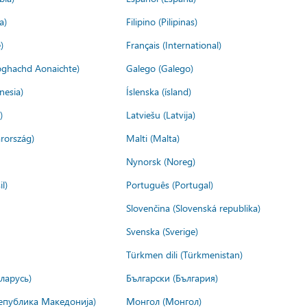
a)
Filipino (Pilipinas)
)
Français (International)
ìoghachd Aonaichte)
Galego (Galego)
nesia)
Íslenska (ísland)
)
Latviešu (Latvija)
rország)
Malti (Malta)
Nynorsk (Noreg)
l)
Português (Portugal)
Slovenčina (Slovenská republika)
Svenska (Sverige)
Türkmen dili (Türkmenistan)
ларусь)
Български (България)
епублика Македонија)
Монгол (Монгол)