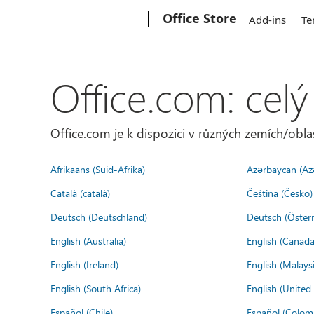
Microsoft
Office Store
Add-ins
Te
Office.com: celý
Office.com je k dispozici v různých zemích/oblas
Afrikaans (Suid-Afrika)
Azərbaycan (Az
Català (català)
Čeština (Česko)
Deutsch (Deutschland)
Deutsch (Österr
English (Australia)
English (Canada
English (Ireland)
English (Malaysi
English (South Africa)
English (Unite
Español (Chile)
Español (Colom