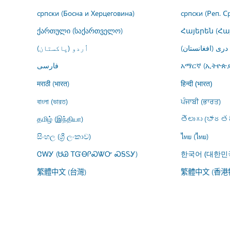
српски (Босна и Херцеговина)
српски (Реп. С
ქართული (საქართველო)
Հայերեն (Հ
درى (افغانستان)
اُردو (پاکستان)
فارسى
አማርኛ (ኢትዮጵያ
मराठी (भारत)
हिन्दी (भारत)
বাংলা (ভারত)
ਪੰਜਾਬੀ (ਭਾਰਤ)
தமிழ் (இந்தியா)
తెలుగు (భారతద
සිංහල (ශ්‍රී ලංකාව)
ไทย (ไทย)
ᏣᎳᎩ (ᏌᏊ ᎢᏳᎾᎵᏍᏔᏅ ᏍᎦᏚᎩ)
한국어 (대한민
繁體中文 (台灣)
繁體中文 (香港