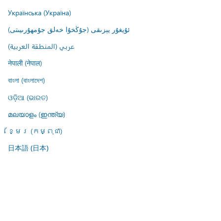
Українська (Україна)
ئۇيغۇر يېزىقى (جۇڭخۇا خەلق جۇمھۇرىيىتى)
عربي (المنطقة العربية)
नेपाली (नेपाल)
বাংলা (বাংলাদেশ)
ଓଡ଼ିଆ (ଭାରତ)
മലയാളം (ഇന്ത്യ)
ខ្មែរ (កម្ពុជា)
日本語 (日本)