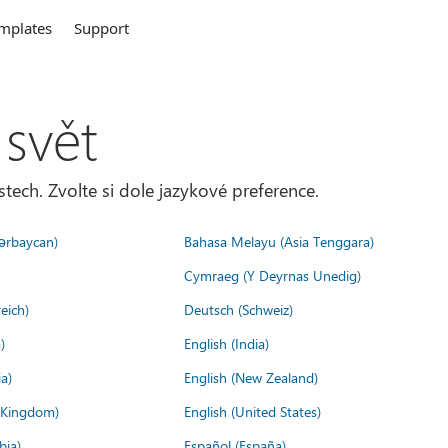
mplates
Support
 svět
tech. Zvolte si dole jazykové preference.
ərbaycan)
Bahasa Melayu (Asia Tenggara)
Cymraeg (Y Deyrnas Unedig)
eich)
Deutsch (Schweiz)
)
English (India)
a)
English (New Zealand)
d Kingdom)
English (United States)
bia)
Español (España)