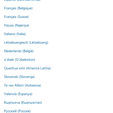
Français (Belgique)
Français (Suisse)
Hausa (Najeriya)
Italiano (Italia)
Lëtzebuergesch (Lëtzebuerg)
Nederlands (België)
o'zbek (O'zbekiston)
Quechua simi (America Latina)
Slovenski (Slovenija)
Te reo Māori (Aotearoa)
Valencià (Espanya)
Кыргызча (Кыргызстан)
Русский (Россия)