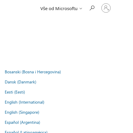
Přihlaste
Vše od Microsoftu
se
ke
svému
účtu
Bosanski (Bosna i Hercegovina)
Dansk (Danmark)
Eesti (Eesti)
English (International)
English (Singapore)
Español (Argentina)
Español (Latinoamérica)