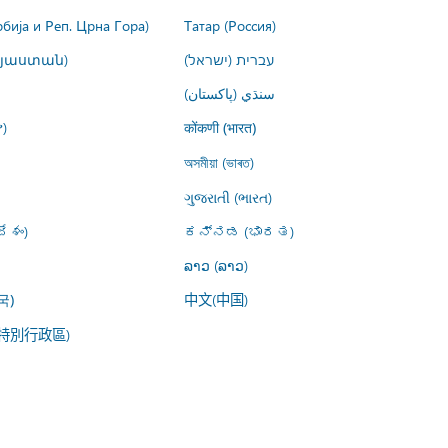
рбија и Реп. Црна Гора)
Татар (Россия)
այաստան)
עברית (ישראל)
سنڌي (پاکستان)
)
कोंकणी (भारत)
অসমীয়া (ভাৰত)
ગુજરાતી (ભારત)
ేశం)
ಕನ್ನಡ (ಭಾರತ)
ລາວ (ລາວ)
中文(中国)
국)
特別行政區)