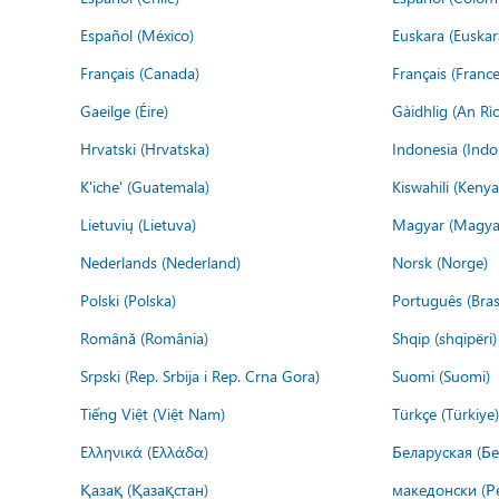
Español (México)
Euskara (Euskar
Français (Canada)
Français (France
Gaeilge (Éire)
Gàidhlig (An R
Hrvatski (Hrvatska)
Indonesia (Indo
K'iche' (Guatemala)
Kiswahili (Kenya
Lietuvių (Lietuva)
Magyar (Magya
Nederlands (Nederland)
Norsk (Norge)
Polski (Polska)
Português (Brasi
Română (România)
Shqip (shqipëri)
Srpski (Rep. Srbija i Rep. Crna Gora)
Suomi (Suomi)
Tiếng Việt (Việt Nam)
Türkçe (Türkiye)
Ελληνικά (Ελλάδα)
Беларуская (Бе
Қазақ (Қазақстан)
македонски (Р