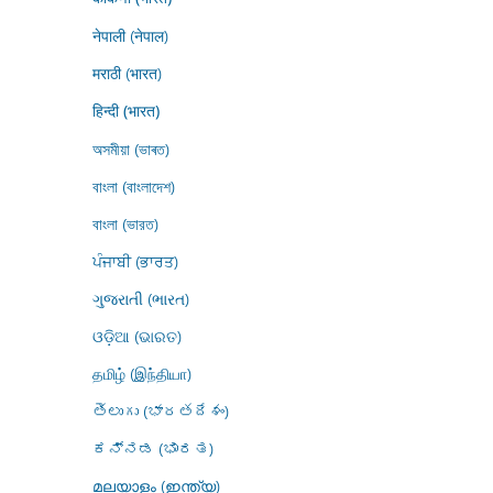
नेपाली (नेपाल)
मराठी (भारत)
हिन्दी (भारत)
অসমীয়া (ভাৰত)
বাংলা (বাংলাদেশ)
বাংলা (ভারত)
ਪੰਜਾਬੀ (ਭਾਰਤ)
ગુજરાતી (ભારત)
ଓଡ଼ିଆ (ଭାରତ)
தமிழ் (இந்தியா)
తెలుగు (భారతదేశం)
ಕನ್ನಡ (ಭಾರತ)
മലയാളം (ഇന്ത്യ)