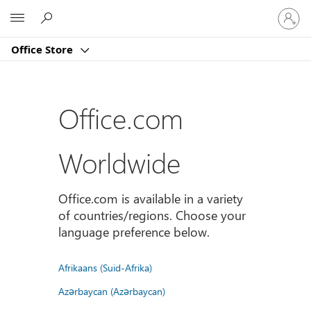
Sign
Microsoft
in
to
Office Store
your
account
Office.com
Worldwide
Office.com is available in a variety
of countries/regions. Choose your
language preference below.
Afrikaans (Suid-Afrika)
Azərbaycan (Azərbaycan)