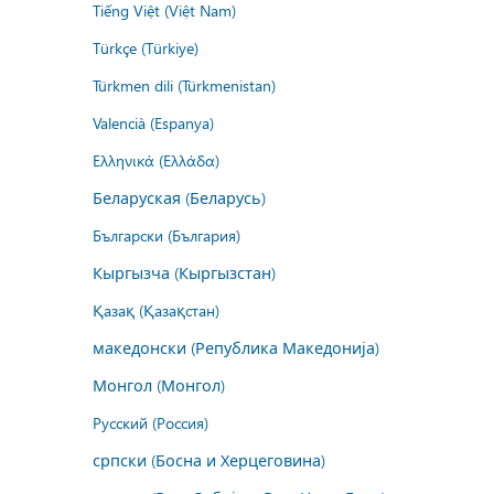
Tiếng Việt (Việt Nam)
Türkçe (Türkiye)
Türkmen dili (Türkmenistan)
Valencià (Espanya)
Ελληνικά (Ελλάδα)
Беларуская (Беларусь)
Български (България)
Кыргызча (Кыргызстан)
Қазақ (Қазақстан)
македонски (Република Македонија)
Монгол (Монгол)
Русский (Россия)
српски (Босна и Херцеговина)