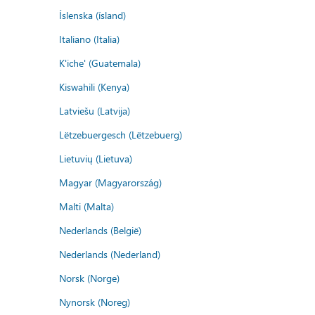
Íslenska (ísland)
Italiano (Italia)
K'iche' (Guatemala)
Kiswahili (Kenya)
Latviešu (Latvija)
Lëtzebuergesch (Lëtzebuerg)
Lietuvių (Lietuva)
Magyar (Magyarország)
Malti (Malta)
Nederlands (België)
Nederlands (Nederland)
Norsk (Norge)
Nynorsk (Noreg)