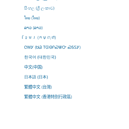
සිංහල (ශ්‍රී ලංකාව)
ไทย (ไทย)
ລາວ (ລາວ)
ខ្មែរ (កម្ពុជា)
ᏣᎳᎩ (ᏌᏊ ᎢᏳᎾᎵᏍᏔᏅ ᏍᎦᏚᎩ)
한국어 (대한민국)
中文(中国)
日本語 (日本)
繁體中文 (台灣)
繁體中文 (香港特別行政區)