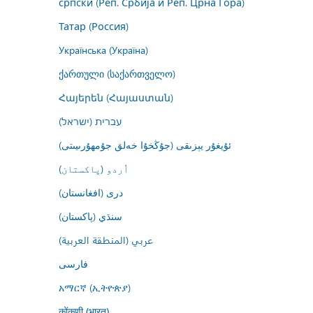
српски (Реп. Србија и Реп. Црна Гора)
Татар (Россия)
Українська (Україна)
ქართული (საქართველო)
Հայերեն (Հայաստան)
עברית (ישראל)
ئۇيغۇر يېزىقى (جۇڭخۇا خەلق جۇمھۇرىيىتى)
اُردو (پاکستان)
درى (افغانستان)
سنڌي (پاکستان)
عربي (المنطقة العربية)
فارسى
አማርኛ (ኢትዮጵያ)
कोंकणी (भारत)