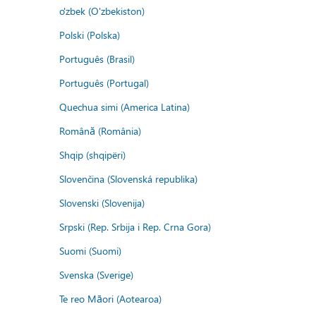
o'zbek (O'zbekiston)
Polski (Polska)
Português (Brasil)
Português (Portugal)
Quechua simi (America Latina)
Română (România)
Shqip (shqipëri)
Slovenčina (Slovenská republika)
Slovenski (Slovenija)
Srpski (Rep. Srbija i Rep. Crna Gora)
Suomi (Suomi)
Svenska (Sverige)
Te reo Māori (Aotearoa)