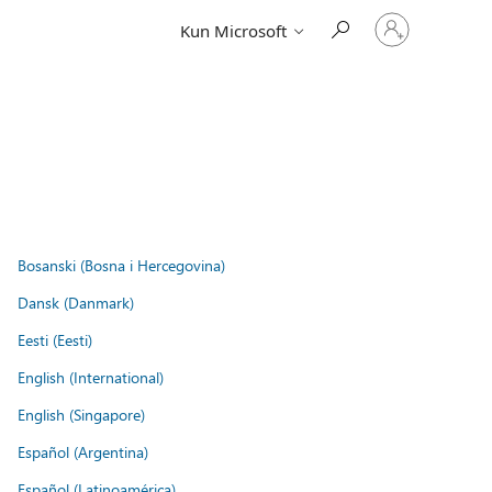
Log
Kun Microsoft
på
din
konto
Bosanski (Bosna i Hercegovina)
Dansk (Danmark)
Eesti (Eesti)
English (International)
English (Singapore)
Español (Argentina)
Español (Latinoamérica)