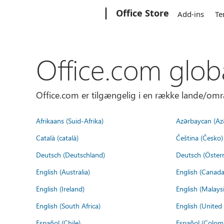
Microsoft
Office Store
Add-ins
Te
Office.com glob
Office.com er tilgængelig i en række lande/omr
Afrikaans (Suid-Afrika)
Azərbaycan (Az
Català (català)
Čeština (Česko)
Deutsch (Deutschland)
Deutsch (Österr
English (Australia)
English (Canada
English (Ireland)
English (Malaysi
English (South Africa)
English (Unite
Español (Chile)
Español (Colom