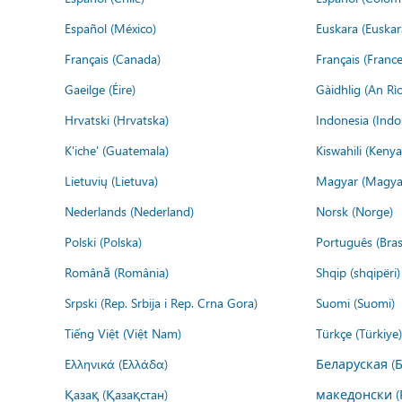
Español (México)
Euskara (Euskar
Français (Canada)
Français (France
Gaeilge (Éire)
Gàidhlig (An R
Hrvatski (Hrvatska)
Indonesia (Indo
K'iche' (Guatemala)
Kiswahili (Kenya
Lietuvių (Lietuva)
Magyar (Magya
Nederlands (Nederland)
Norsk (Norge)
Polski (Polska)
Português (Brasi
Română (România)
Shqip (shqipëri)
Srpski (Rep. Srbija i Rep. Crna Gora)
Suomi (Suomi)
Tiếng Việt (Việt Nam)
Türkçe (Türkiye)
Ελληνικά (Ελλάδα)
Беларуская (
Қазақ (Қазақстан)
македонски (