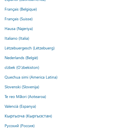
Français (Belgique)
Français (Suisse)
Hausa (Najeriya)
Italiano (Italia)
Lëtzebuergesch (Lëtzebuerg)
Nederlands (België)
o'zbek (O'zbekiston)
Quechua simi (America Latina)
Slovenski (Slovenija)
Te reo Māori (Aotearoa)
Valencià (Espanya)
Кыргызча (Кыргызстан)
Русский (Россия)