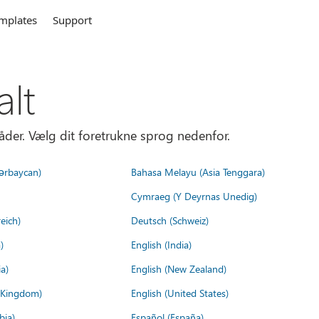
mplates
Support
alt
åder. Vælg dit foretrukne sprog nedenfor.
ərbaycan)
Bahasa Melayu (Asia Tenggara)
Cymraeg (Y Deyrnas Unedig)
eich)
Deutsch (Schweiz)
)
English (India)
a)
English (New Zealand)
d Kingdom)
English (United States)
bia)
Español (España)