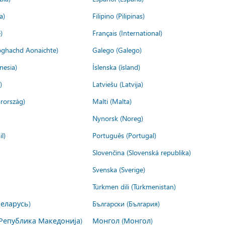
a)
Filipino (Pilipinas)
)
Français (International)
ìoghachd Aonaichte)
Galego (Galego)
nesia)
Íslenska (ísland)
)
Latviešu (Latvija)
rország)
Malti (Malta)
Nynorsk (Noreg)
l)
Português (Portugal)
Slovenčina (Slovenská republika)
Svenska (Sverige)
Türkmen dili (Türkmenistan)
Беларусь)
Български (България)
Република Македонија)
Монгол (Монгол)