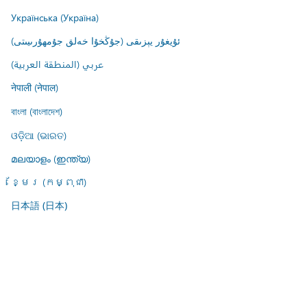
Українська (Україна)
ئۇيغۇر يېزىقى (جۇڭخۇا خەلق جۇمھۇرىيىتى)
عربي (المنطقة العربية)
नेपाली (नेपाल)
বাংলা (বাংলাদেশ)
ଓଡ଼ିଆ (ଭାରତ)
മലയാളം (ഇന്ത്യ)
ខ្មែរ (កម្ពុជា)
日本語 (日本)