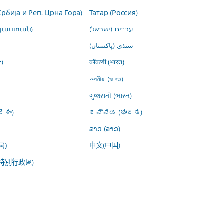
Србија и Реп. Црна Гора)
Татар (Россия)
այաստան)
עברית (ישראל)
سنڌي (پاکستان)
)
कोंकणी (भारत)
অসমীয়া (ভাৰত)
ગુજરાતી (ભારત)
ేశం)
ಕನ್ನಡ (ಭಾರತ)
ລາວ (ລາວ)
中文(中国)
국)
特別行政區)