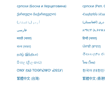
српски (Босна и Херцеговина)
српски (Реп. 
ქართული (საქართველო)
Հայերեն (Հ
درى (افغانستان)
اُردو (پاکستان)
فارسى
አማርኛ (ኢትዮጵያ
मराठी (भारत)
हिन्दी (भारत)
বাংলা (ভারত)
ਪੰਜਾਬੀ (ਭਾਰਤ)
தமிழ் (இந்தியா)
తెలుగు (భారతద
සිංහල (ශ්‍රී ලංකාව)
ไทย (ไทย)
ᏣᎳᎩ (ᏌᏊ ᎢᏳᎾᎵᏍᏔᏅ ᏍᎦᏚᎩ)
한국어 (대한민
繁體中文 (台灣)
繁體中文 (香港