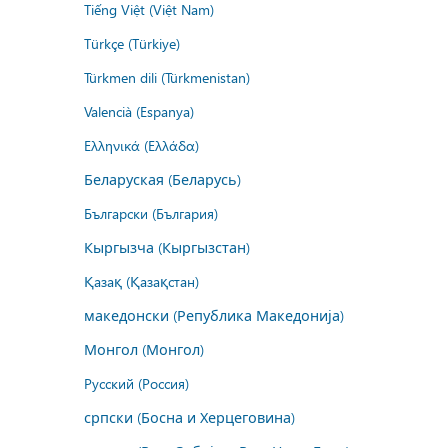
Tiếng Việt (Việt Nam)
Türkçe (Türkiye)
Türkmen dili (Türkmenistan)
Valencià (Espanya)
Ελληνικά (Ελλάδα)
Беларуская (Беларусь)
Български (България)
Кыргызча (Кыргызстан)
Қазақ (Қазақстан)
македонски (Република Македонија)
Монгол (Монгол)
Русский (Россия)
српски (Босна и Херцеговина)