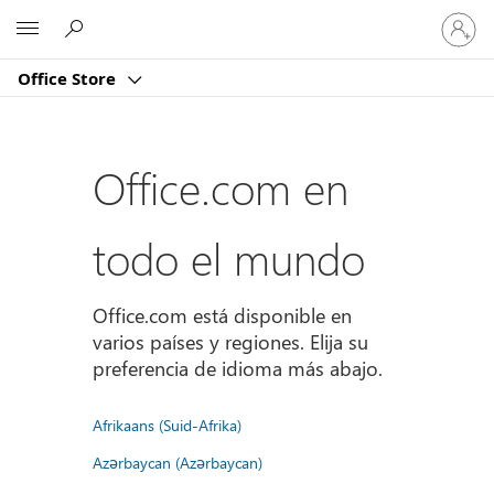
Iniciar
Microsoft
sesión
en
Office Store
tu
cuenta
Office.com en
todo el mundo
Office.com está disponible en
varios países y regiones. Elija su
preferencia de idioma más abajo.
Afrikaans (Suid-Afrika)
Azərbaycan (Azərbaycan)