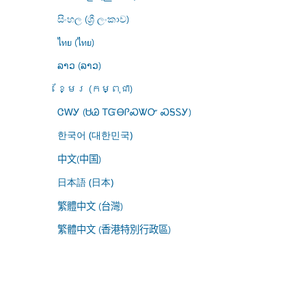
සිංහල (ශ්‍රී ලංකාව)
ไทย (ไทย)
ລາວ (ລາວ)
ខ្មែរ (កម្ពុជា)
ᏣᎳᎩ (ᏌᏊ ᎢᏳᎾᎵᏍᏔᏅ ᏍᎦᏚᎩ)
한국어 (대한민국)
中文(中国)
日本語 (日本)
繁體中文 (台灣)
繁體中文 (香港特別行政區)