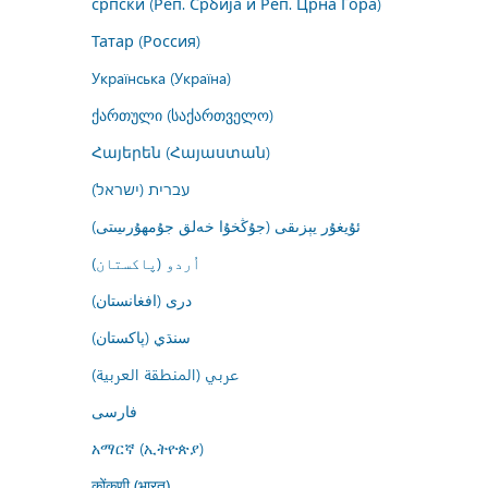
српски (Реп. Србија и Реп. Црна Гора)
Татар (Россия)
Українська (Україна)
ქართული (საქართველო)
Հայերեն (Հայաստան)
עברית (ישראל)
ئۇيغۇر يېزىقى (جۇڭخۇا خەلق جۇمھۇرىيىتى)
اُردو (پاکستان)
درى (افغانستان)
سنڌي (پاکستان)
عربي (المنطقة العربية)
فارسى
አማርኛ (ኢትዮጵያ)
कोंकणी (भारत)