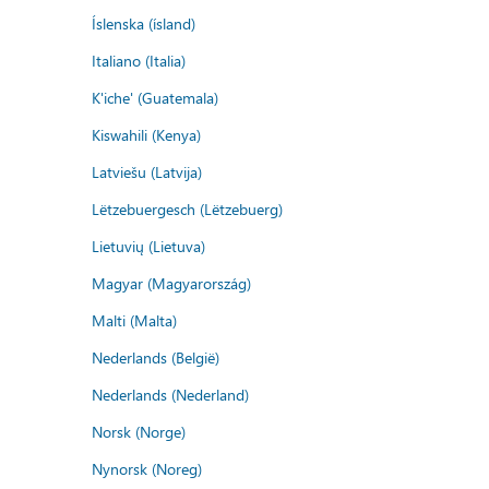
Íslenska (ísland)
Italiano (Italia)
K'iche' (Guatemala)
Kiswahili (Kenya)
Latviešu (Latvija)
Lëtzebuergesch (Lëtzebuerg)
Lietuvių (Lietuva)
Magyar (Magyarország)
Malti (Malta)
Nederlands (België)
Nederlands (Nederland)
Norsk (Norge)
Nynorsk (Noreg)