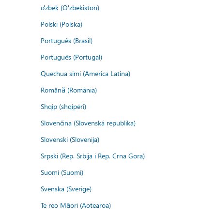
o'zbek (O'zbekiston)
Polski (Polska)
Português (Brasil)
Português (Portugal)
Quechua simi (America Latina)
Română (România)
Shqip (shqipëri)
Slovenčina (Slovenská republika)
Slovenski (Slovenija)
Srpski (Rep. Srbija i Rep. Crna Gora)
Suomi (Suomi)
Svenska (Sverige)
Te reo Māori (Aotearoa)