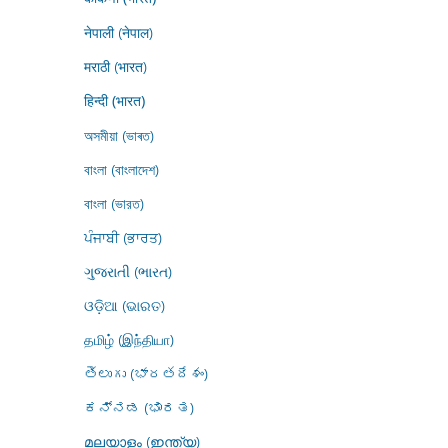
नेपाली (नेपाल)
मराठी (भारत)
हिन्दी (भारत)
অসমীয়া (ভাৰত)
বাংলা (বাংলাদেশ)
বাংলা (ভারত)
ਪੰਜਾਬੀ (ਭਾਰਤ)
ગુજરાતી (ભારત)
ଓଡ଼ିଆ (ଭାରତ)
தமிழ் (இந்தியா)
తెలుగు (భారతదేశం)
ಕನ್ನಡ (ಭಾರತ)
മലയാളം (ഇന്ത്യ)