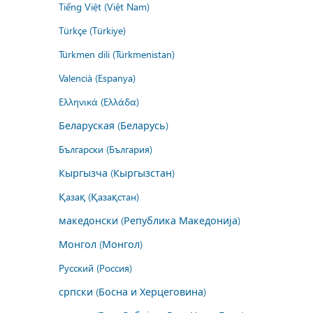
Tiếng Việt (Việt Nam)
Türkçe (Türkiye)
Türkmen dili (Türkmenistan)
Valencià (Espanya)
Ελληνικά (Ελλάδα)
Беларуская (Беларусь)
Български (България)
Кыргызча (Кыргызстан)
Қазақ (Қазақстан)
македонски (Република Македонија)
Монгол (Монгол)
Русский (Россия)
српски (Босна и Херцеговина)