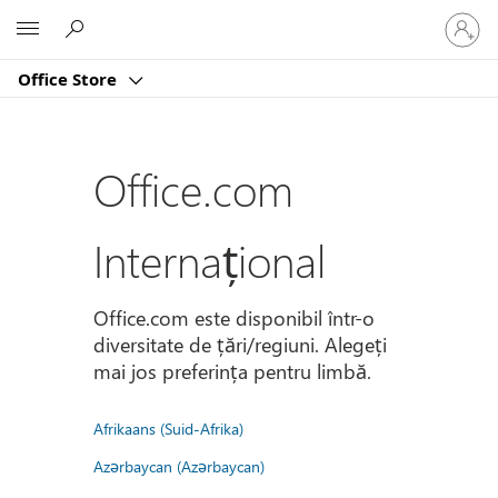
Conectaț
Microsoft
vă
la
Office Store
contul
dvs.
Office.com
Internațional
Office.com este disponibil într-o
diversitate de țări/regiuni. Alegeți
mai jos preferința pentru limbă.
Afrikaans (Suid-Afrika)
Azərbaycan (Azərbaycan)