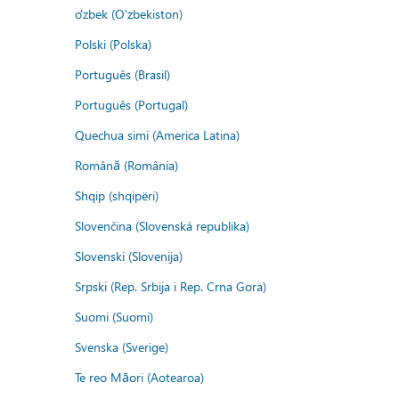
o'zbek (O'zbekiston)
Polski (Polska)
Português (Brasil)
Português (Portugal)
Quechua simi (America Latina)
Română (România)
Shqip (shqipëri)
Slovenčina (Slovenská republika)
Slovenski (Slovenija)
Srpski (Rep. Srbija i Rep. Crna Gora)
Suomi (Suomi)
Svenska (Sverige)
Te reo Māori (Aotearoa)