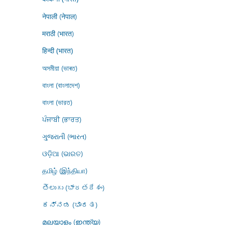
नेपाली (नेपाल)
मराठी (भारत)
हिन्दी (भारत)
অসমীয়া (ভাৰত)
বাংলা (বাংলাদেশ)
বাংলা (ভারত)
ਪੰਜਾਬੀ (ਭਾਰਤ)
ગુજરાતી (ભારત)
ଓଡ଼ିଆ (ଭାରତ)
தமிழ் (இந்தியா)
తెలుగు (భారతదేశం)
ಕನ್ನಡ (ಭಾರತ)
മലയാളം (ഇന്ത്യ)