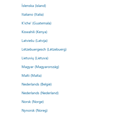
Íslenska (ísland)
Italiano (Italia)
K'iche' (Guatemala)
Kiswahili (Kenya)
Latviešu (Latvija)
Lëtzebuergesch (Lëtzebuerg)
Lietuvių (Lietuva)
Magyar (Magyarország)
Malti (Malta)
Nederlands (België)
Nederlands (Nederland)
Norsk (Norge)
Nynorsk (Noreg)