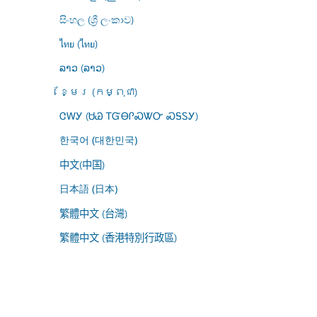
සිංහල (ශ්‍රී ලංකාව)
ไทย (ไทย)
ລາວ (ລາວ)
ខ្មែរ (កម្ពុជា)
ᏣᎳᎩ (ᏌᏊ ᎢᏳᎾᎵᏍᏔᏅ ᏍᎦᏚᎩ)
한국어 (대한민국)
中文(中国)
日本語 (日本)
繁體中文 (台灣)
繁體中文 (香港特別行政區)