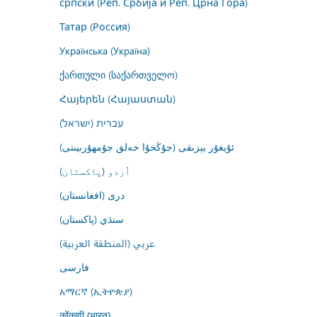
српски (Реп. Србија и Реп. Црна Гора)
Татар (Россия)
Українська (Україна)
ქართული (საქართველო)
Հայերեն (Հայաստան)
עברית (ישראל)
ئۇيغۇر يېزىقى (جۇڭخۇا خەلق جۇمھۇرىيىتى)
اُردو (پاکستان)
درى (افغانستان)
سنڌي (پاکستان)
عربي (المنطقة العربية)
فارسى
አማርኛ (ኢትዮጵያ)
कोंकणी (भारत)