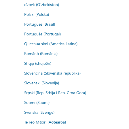
o'zbek (O'zbekiston)
Polski (Polska)
Português (Brasil)
Português (Portugal)
Quechua simi (America Latina)
Română (România)
Shqip (shqipëri)
Slovenčina (Slovenská republika)
Slovenski (Slovenija)
Srpski (Rep. Srbija i Rep. Crna Gora)
Suomi (Suomi)
Svenska (Sverige)
Te reo Māori (Aotearoa)