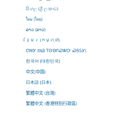
සිංහල (ශ්‍රී ලංකාව)
ไทย (ไทย)
ລາວ (ລາວ)
ខ្មែរ (កម្ពុជា)
ᏣᎳᎩ (ᏌᏊ ᎢᏳᎾᎵᏍᏔᏅ ᏍᎦᏚᎩ)
한국어 (대한민국)
中文(中国)
日本語 (日本)
繁體中文 (台灣)
繁體中文 (香港特別行政區)