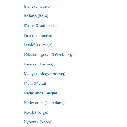
Íslenska (ísland)
Italiano (Italia)
K'iche' (Guatemala)
Kiswahili (Kenya)
Latviešu (Latvija)
Lëtzebuergesch (Lëtzebuerg)
Lietuvių (Lietuva)
Magyar (Magyarország)
Malti (Malta)
Nederlands (België)
Nederlands (Nederland)
Norsk (Norge)
Nynorsk (Noreg)