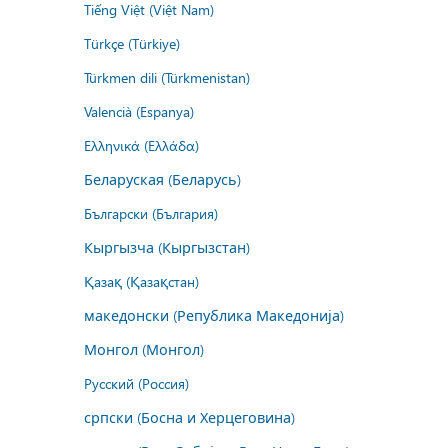
Tiếng Việt (Việt Nam)
Türkçe (Türkiye)
Türkmen dili (Türkmenistan)
Valencià (Espanya)
Ελληνικά (Ελλάδα)
Беларуская (Беларусь)
Български (България)
Кыргызча (Кыргызстан)
Қазақ (Қазақстан)
македонски (Република Македонија)
Монгол (Монгол)
Русский (Россия)
српски (Босна и Херцеговина)