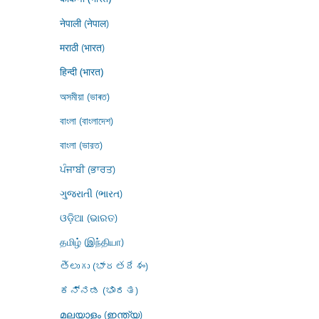
नेपाली (नेपाल)
मराठी (भारत)
हिन्दी (भारत)
অসমীয়া (ভাৰত)
বাংলা (বাংলাদেশ)
বাংলা (ভারত)
ਪੰਜਾਬੀ (ਭਾਰਤ)
ગુજરાતી (ભારત)
ଓଡ଼ିଆ (ଭାରତ)
தமிழ் (இந்தியா)
తెలుగు (భారతదేశం)
ಕನ್ನಡ (ಭಾರತ)
മലയാളം (ഇന്ത്യ)