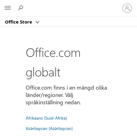
Logga
Microsoft
in
på
Office Store
ditt
konto
Office.com
globalt
Office.com finns i en mängd olika
länder/regioner. Välj
språkinställning nedan.
Afrikaans (Suid-Afrika)
Azərbaycan (Azərbaycan)