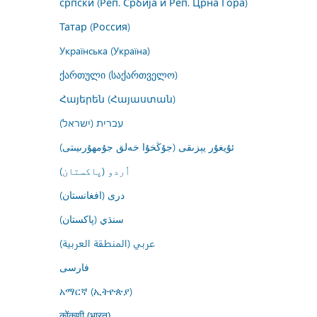
српски (Реп. Србија и Реп. Црна Гора)
Татар (Россия)
Українська (Україна)
ქართული (საქართველო)
Հայերեն (Հայաստան)
עברית (ישראל)
ئۇيغۇر يېزىقى (جۇڭخۇا خەلق جۇمھۇرىيىتى)
اُردو (پاکستان)
درى (افغانستان)
سنڌي (پاکستان)
عربي (المنطقة العربية)
فارسى
አማርኛ (ኢትዮጵያ)
कोंकणी (भारत)