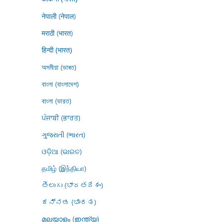
नेपाली (नेपाल)
मराठी (भारत)
हिन्दी (भारत)
অসমীয়া (ভাৰত)
বাংলা (বাংলাদেশ)
বাংলা (ভারত)
ਪੰਜਾਬੀ (ਭਾਰਤ)
ગુજરાતી (ભારત)
ଓଡ଼ିଆ (ଭାରତ)
தமிழ் (இந்தியா)
తెలుగు (భారతదేశం)
ಕನ್ನಡ (ಭಾರತ)
മലയാളം (ഇന്ത്യ)