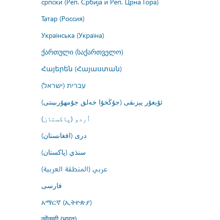
српски (Реп. Србија и Реп. Црна Гора)
Татар (Россия)
Українська (Україна)
ქართული (საქართველო)
Հայերեն (Հայաստան)
עברית (ישראל)
ئۇيغۇر يېزىقى (جۇڭخۇا خەلق جۇمھۇرىيىتى)
اُردو (پاکستان)
درى (افغانستان)
سنڌي (پاکستان)
عربي (المنطقة العربية)
فارسى
አማርኛ (ኢትዮጵያ)
कोंकणी (भारत)