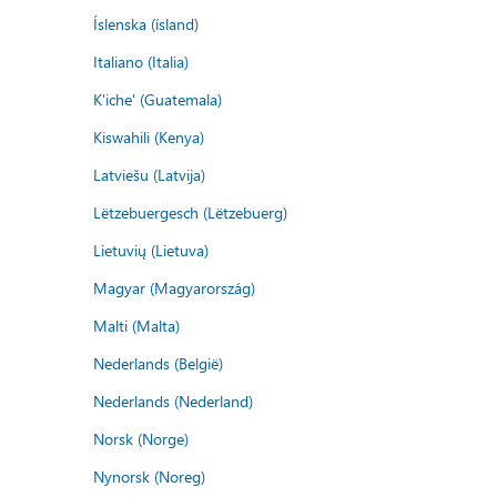
Íslenska (ísland)
Italiano (Italia)
K'iche' (Guatemala)
Kiswahili (Kenya)
Latviešu (Latvija)
Lëtzebuergesch (Lëtzebuerg)
Lietuvių (Lietuva)
Magyar (Magyarország)
Malti (Malta)
Nederlands (België)
Nederlands (Nederland)
Norsk (Norge)
Nynorsk (Noreg)