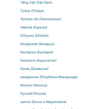
Tiếng Việt (Việt Nam)
Türkçe (Türkiye)
Türkmen dili (Türkmenistan)
Valencià (Espanya)
Ελληνικά (Ελλάδα)
Беларуская (Беларусь)
Български (България)
Кыргызча (Кыргызстан)
Қазақ (Қазақстан)
македонски (Република Македонија)
Монгол (Монгол)
Русский (Россия)
српски (Босна и Херцеговина)