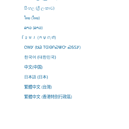
සිංහල (ශ්‍රී ලංකාව)
ไทย (ไทย)
ລາວ (ລາວ)
ខ្មែរ (កម្ពុជា)
ᏣᎳᎩ (ᏌᏊ ᎢᏳᎾᎵᏍᏔᏅ ᏍᎦᏚᎩ)
한국어 (대한민국)
中文(中国)
日本語 (日本)
繁體中文 (台灣)
繁體中文 (香港特別行政區)