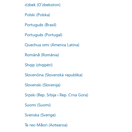
o'zbek (O'zbekiston)
Polski (Polska)
Português (Brasil)
Português (Portugal)
Quechua simi (America Latina)
Română (România)
Shqip (shqipëri)
Slovenčina (Slovenská republika)
Slovenski (Slovenija)
Srpski (Rep. Srbija i Rep. Crna Gora)
Suomi (Suomi)
Svenska (Sverige)
Te reo Māori (Aotearoa)