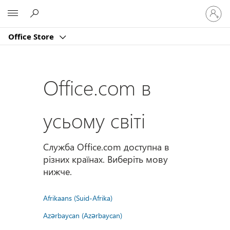
Увійдіт
Microsoft
у
свій
Office Store
обліко
запис
Office.com в
усьому світі
Служба Office.com доступна в
різних країнах. Виберіть мову
нижче.
Afrikaans (Suid-Afrika)
Azərbaycan (Azərbaycan)