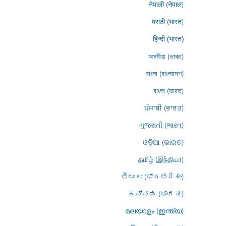
नेपाली (नेपाल)
मराठी (भारत)
हिन्दी (भारत)
অসমীয়া (ভাৰত)
বাংলা (বাংলাদেশ)
বাংলা (ভারত)
ਪੰਜਾਬੀ (ਭਾਰਤ)
ગુજરાતી (ભારત)
ଓଡ଼ିଆ (ଭାରତ)
தமிழ் (இந்தியா)
తెలుగు (భారతదేశం)
ಕನ್ನಡ (ಭಾರತ)
മലയാളം (ഇന്ത്യ)