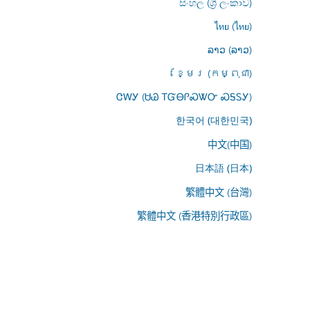
සිංහල (ශ්‍රී ලංකාව)
ไทย (ไทย)
ລາວ (ລາວ)
ខ្មែរ (កម្ពុជា)
ᏣᎳᎩ (ᏌᏊ ᎢᏳᎾᎵᏍᏔᏅ ᏍᎦᏚᎩ)
한국어 (대한민국)
中文(中国)
日本語 (日本)
繁體中文 (台灣)
繁體中文 (香港特別行政區)