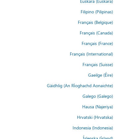
Euskara (Euskara)
Filipino (Pilipinas)
Français (Belgique)
Français (Canada)
Français (France)
Français (International)
Français (Suisse)
Gaeilge (Éire)
Gàidhlig (An Rìoghachd Aonaichte)
Galego (Galego)
Hausa (Najeriya)
Hrvatski (Hrvatska)
Indonesia (Indonesia)
Íslenska (ísland)