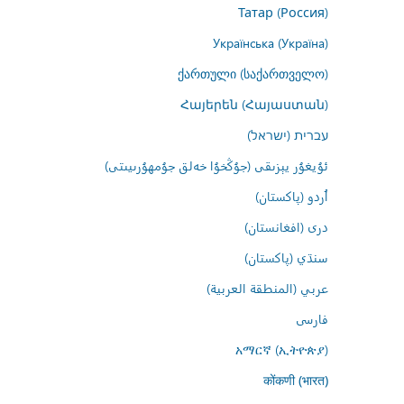
Татар (Россия)
Українська (Україна)
ქართული (საქართველო)
Հայերեն (Հայաստան)
עברית (ישראל)
ئۇيغۇر يېزىقى (جۇڭخۇا خەلق جۇمھۇرىيىتى)
اُردو (پاکستان)
درى (افغانستان)
سنڌي (پاکستان)
عربي (المنطقة العربية)
فارسى
አማርኛ (ኢትዮጵያ)
कोंकणी (भारत)