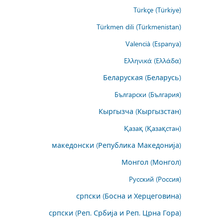
Türkçe (Türkiye)
Türkmen dili (Türkmenistan)
Valencià (Espanya)
Ελληνικά (Ελλάδα)
Беларуская (Беларусь)
Български (България)
Кыргызча (Кыргызстан)
Қазақ (Қазақстан)
македонски (Република Македонија)
Монгол (Монгол)
Русский (Россия)
српски (Босна и Херцеговина)
српски (Реп. Србија и Реп. Црна Гора)