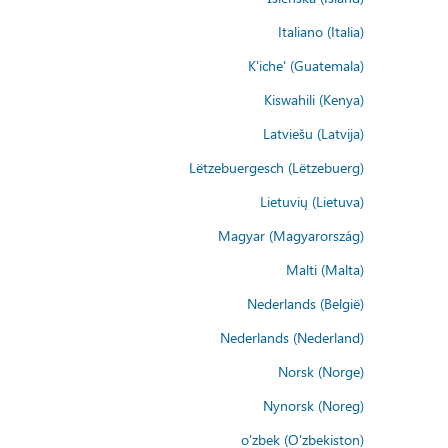
Italiano (Italia)
K'iche' (Guatemala)
Kiswahili (Kenya)
Latviešu (Latvija)
Lëtzebuergesch (Lëtzebuerg)
Lietuvių (Lietuva)
Magyar (Magyarország)
Malti (Malta)
Nederlands (België)
Nederlands (Nederland)
Norsk (Norge)
Nynorsk (Noreg)
o'zbek (O'zbekiston)