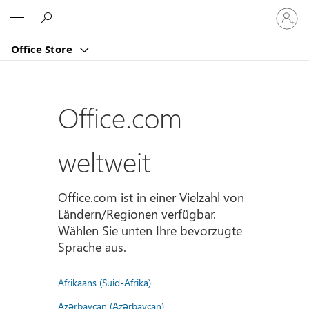
Bei
Microsoft
Ihrem
Konto
Office Store
anmeld
Office.com
weltweit
Office.com ist in einer Vielzahl von
Ländern/Regionen verfügbar.
Wählen Sie unten Ihre bevorzugte
Sprache aus.
Afrikaans (Suid-Afrika)
Azərbaycan (Azərbaycan)