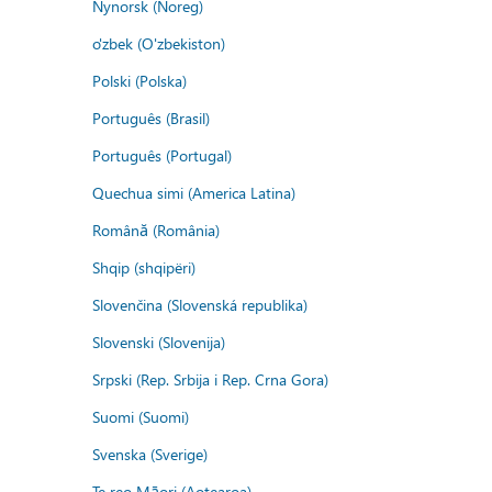
Nynorsk (Noreg)
o'zbek (O'zbekiston)
Polski (Polska)
Português (Brasil)
Português (Portugal)
Quechua simi (America Latina)
Română (România)
Shqip (shqipëri)
Slovenčina (Slovenská republika)
Slovenski (Slovenija)
Srpski (Rep. Srbija i Rep. Crna Gora)
Suomi (Suomi)
Svenska (Sverige)
Te reo Māori (Aotearoa)