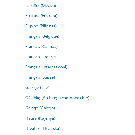
Español (México)
Euskara (Euskara)
Filipino (Pilipinas)
Français (Belgique)
Français (Canada)
Français (France)
Français (International)
Français (Suisse)
Gaeilge (Éire)
Gàidhlig (An Rìoghachd Aonaichte)
Galego (Galego)
Hausa (Najeriya)
Hrvatski (Hrvatska)