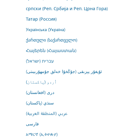
српски (Реп. Србија и Реп. Црна Гора)
Татар (Россия)
Українська (Україна)
ქართული (საქართველო)
Հայերեն (Հայաստան)
עברית (ישראל)
ئۇيغۇر يېزىقى (جۇڭخۇا خەلق جۇمھۇرىيىتى)
اُردو (پاکستان)
درى (افغانستان)
سنڌي (پاکستان)
عربي (المنطقة العربية)
فارسى
አማርኛ (ኢትዮጵያ)