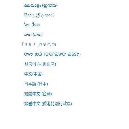
മലയാളം (ഇന്ത്യ)
සිංහල (ශ්‍රී ලංකාව)
ไทย (ไทย)
ລາວ (ລາວ)
ខ្មែរ (កម្ពុជា)
ᏣᎳᎩ (ᏌᏊ ᎢᏳᎾᎵᏍᏔᏅ ᏍᎦᏚᎩ)
한국어 (대한민국)
中文(中国)
日本語 (日本)
繁體中文 (台灣)
繁體中文 (香港特別行政區)