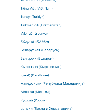
Tiếng Việt (Việt Nam)
Türkçe (Türkiye)
Türkmen dili (Türkmenistan)
Valencià (Espanya)
Ελληνικά (Ελλάδα)
Беларуская (Беларусь)
Български (България)
Кыргызча (Кыргызстан)
Қазақ (Қазақстан)
македонски (Република Македонија)
Монгол (Монгол)
Русский (Россия)
српски (Босна и Херцеговина)