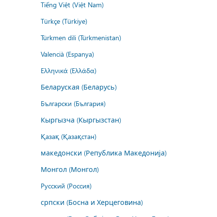
Tiếng Việt (Việt Nam)
Türkçe (Türkiye)
Türkmen dili (Türkmenistan)
Valencià (Espanya)
Ελληνικά (Ελλάδα)
Беларуская (Беларусь)
Български (България)
Кыргызча (Кыргызстан)
Қазақ (Қазақстан)
македонски (Република Македонија)
Монгол (Монгол)
Русский (Россия)
српски (Босна и Херцеговина)