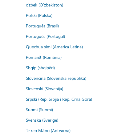
o'zbek (O'zbekiston)
Polski (Polska)
Português (Brasil)
Português (Portugal)
Quechua simi (America Latina)
Română (România)
Shqip (shqipëri)
Slovenčina (Slovenská republika)
Slovenski (Slovenija)
Srpski (Rep. Srbija i Rep. Crna Gora)
Suomi (Suomi)
Svenska (Sverige)
Te reo Māori (Aotearoa)