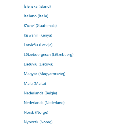
Íslenska (ísland)
Italiano (Italia)
K'iche' (Guatemala)
Kiswahili (Kenya)
Latviešu (Latvija)
Lëtzebuergesch (Lëtzebuerg)
Lietuvių (Lietuva)
Magyar (Magyarország)
Malti (Malta)
Nederlands (België)
Nederlands (Nederland)
Norsk (Norge)
Nynorsk (Noreg)