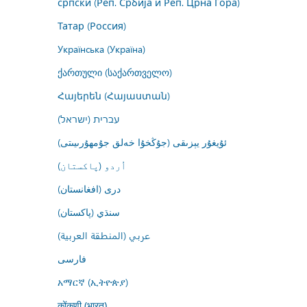
српски (Реп. Србија и Реп. Црна Гора)
Татар (Россия)
Українська (Україна)
ქართული (საქართველო)
Հայերեն (Հայաստան)
עברית (ישראל)
ئۇيغۇر يېزىقى (جۇڭخۇا خەلق جۇمھۇرىيىتى)
اُردو (پاکستان)
درى (افغانستان)
سنڌي (پاکستان)
عربي (المنطقة العربية)
فارسى
አማርኛ (ኢትዮጵያ)
कोंकणी (भारत)