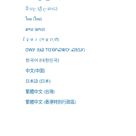
සිංහල (ශ්‍රී ලංකාව)
ไทย (ไทย)
ລາວ (ລາວ)
ខ្មែរ (កម្ពុជា)
ᏣᎳᎩ (ᏌᏊ ᎢᏳᎾᎵᏍᏔᏅ ᏍᎦᏚᎩ)
한국어 (대한민국)
中文(中国)
日本語 (日本)
繁體中文 (台灣)
繁體中文 (香港特別行政區)