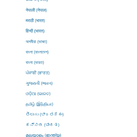
नेपाली (नेपाल)
मराठी (भारत)
हिन्दी (भारत)
অসমীয়া (ভাৰত)
বাংলা (বাংলাদেশ)
বাংলা (ভারত)
ਪੰਜਾਬੀ (ਭਾਰਤ)
ગુજરાતી (ભારત)
ଓଡ଼ିଆ (ଭାରତ)
தமிழ் (இந்தியா)
తెలుగు (భారతదేశం)
ಕನ್ನಡ (ಭಾರತ)
മലയാളം (ഇന്ത്യ)