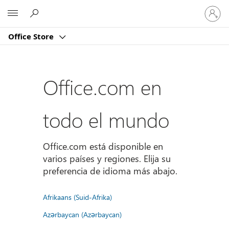
Iniciar
Microsoft
sesión
en
Office Store
tu
cuenta
Office.com en
todo el mundo
Office.com está disponible en
varios países y regiones. Elija su
preferencia de idioma más abajo.
Afrikaans (Suid-Afrika)
Azərbaycan (Azərbaycan)