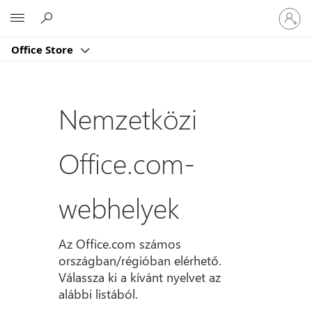
Jelentk
Microsoft
be
a
Office Store
fiókjába
Nemzetközi
Office.com-
webhelyek
Az Office.com számos
országban/régióban elérhető.
Válassza ki a kívánt nyelvet az
alábbi listából.