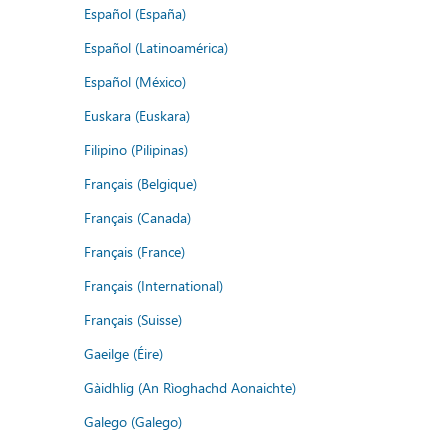
Español (España)
Español (Latinoamérica)
Español (México)
Euskara (Euskara)
Filipino (Pilipinas)
Français (Belgique)
Français (Canada)
Français (France)
Français (International)
Français (Suisse)
Gaeilge (Éire)
Gàidhlig (An Rìoghachd Aonaichte)
Galego (Galego)