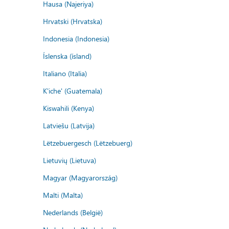
Hausa (Najeriya)
Hrvatski (Hrvatska)
Indonesia (Indonesia)
Íslenska (ísland)
Italiano (Italia)
K'iche' (Guatemala)
Kiswahili (Kenya)
Latviešu (Latvija)
Lëtzebuergesch (Lëtzebuerg)
Lietuvių (Lietuva)
Magyar (Magyarország)
Malti (Malta)
Nederlands (België)