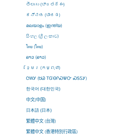
తెలుగు (భారతదేశం)
ಕನ್ನಡ (ಭಾರತ)
മലയാളം (ഇന്ത്യ)
සිංහල (ශ්‍රී ලංකාව)
ไทย (ไทย)
ລາວ (ລາວ)
ខ្មែរ (កម្ពុជា)
ᏣᎳᎩ (ᏌᏊ ᎢᏳᎾᎵᏍᏔᏅ ᏍᎦᏚᎩ)
한국어 (대한민국)
中文(中国)
日本語 (日本)
繁體中文 (台灣)
繁體中文 (香港特別行政區)