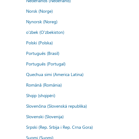
Nederlands (Nederland)
Norsk (Norge)
Nynorsk (Noreg)
o'zbek (O'zbekiston)
Polski (Polska)
Português (Brasil)
Português (Portugal)
Quechua simi (America Latina)
Română (România)
Shqip (shqipëri)
Slovenčina (Slovenská republika)
Slovenski (Slovenija)
Srpski (Rep. Srbija i Rep. Crna Gora)
Suomi (Suomi)