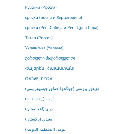
Русский (Россия)
српски (Босна и Херцеговина)
српски (Реп. Србија и Реп. Црна Гора)
Татар (Россия)
Українська (Україна)
ქართული (საქართველო)
Հայերեն (Հայաստան)
עברית (ישראל)
ئۇيغۇر يېزىقى (جۇڭخۇا خەلق جۇمھۇرىيىتى)
اُردو (پاکستان)
درى (افغانستان)
سنڌي (پاکستان)
عربي (المنطقة العربية)