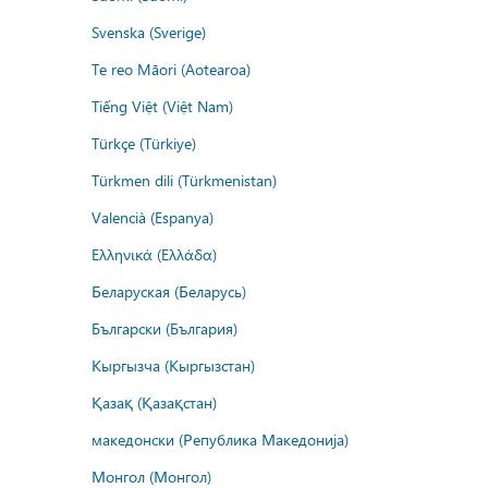
Svenska (Sverige)
Te reo Māori (Aotearoa)
Tiếng Việt (Việt Nam)
Türkçe (Türkiye)
Türkmen dili (Türkmenistan)
Valencià (Espanya)
Ελληνικά (Ελλάδα)
Беларуская (Беларусь)
Български (България)
Кыргызча (Кыргызстан)
Қазақ (Қазақстан)
македонски (Република Македонија)
Монгол (Монгол)