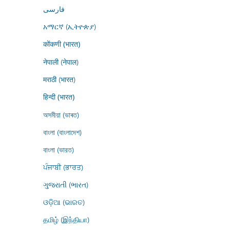
فارسى
አማርኛ (ኢትዮጵያ)
कोंकणी (भारत)
नेपाली (नेपाल)
मराठी (भारत)
हिन्दी (भारत)
অসমীয়া (ভাৰত)
বাংলা (বাংলাদেশ)
বাংলা (ভারত)
ਪੰਜਾਬੀ (ਭਾਰਤ)
ગુજરાતી (ભારત)
ଓଡ଼ିଆ (ଭାରତ)
தமிழ் (இந்தியா)