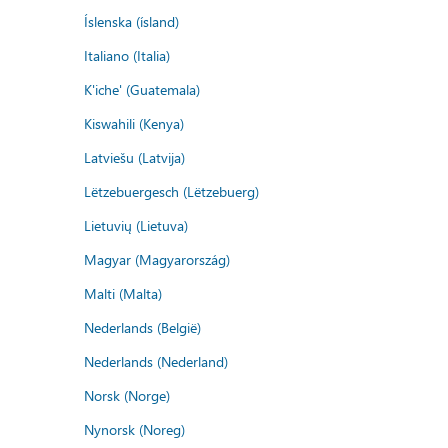
Íslenska (ísland)
Italiano (Italia)
K'iche' (Guatemala)
Kiswahili (Kenya)
Latviešu (Latvija)
Lëtzebuergesch (Lëtzebuerg)
Lietuvių (Lietuva)
Magyar (Magyarország)
Malti (Malta)
Nederlands (België)
Nederlands (Nederland)
Norsk (Norge)
Nynorsk (Noreg)