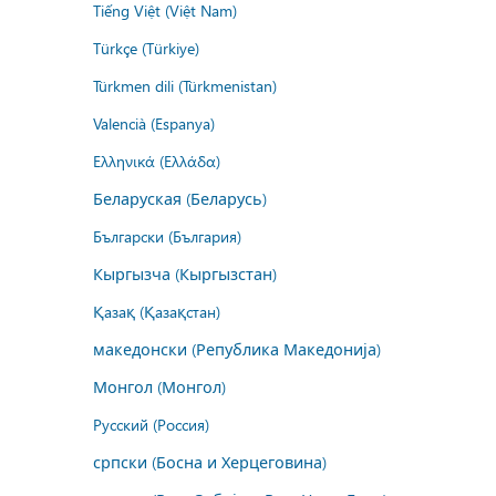
Tiếng Việt (Việt Nam)
Türkçe (Türkiye)
Türkmen dili (Türkmenistan)
Valencià (Espanya)
Ελληνικά (Ελλάδα)
Беларуская (Беларусь)
Български (България)
Кыргызча (Кыргызстан)
Қазақ (Қазақстан)
македонски (Република Македонија)
Монгол (Монгол)
Русский (Россия)
српски (Босна и Херцеговина)