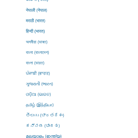
नेपाली (नेपाल)
मराठी (भारत)
हिन्दी (भारत)
অসমীয়া (ভাৰত)
বাংলা (বাংলাদেশ)
বাংলা (ভারত)
ਪੰਜਾਬੀ (ਭਾਰਤ)
ગુજરાતી (ભારત)
ଓଡ଼ିଆ (ଭାରତ)
தமிழ் (இந்தியா)
తెలుగు (భారతదేశం)
ಕನ್ನಡ (ಭಾರತ)
മലയാളം (ഇന്ത്യ)