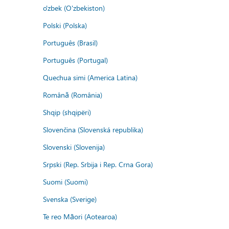
o'zbek (O'zbekiston)
Polski (Polska)
Português (Brasil)
Português (Portugal)
Quechua simi (America Latina)
Română (România)
Shqip (shqipëri)
Slovenčina (Slovenská republika)
Slovenski (Slovenija)
Srpski (Rep. Srbija i Rep. Crna Gora)
Suomi (Suomi)
Svenska (Sverige)
Te reo Māori (Aotearoa)