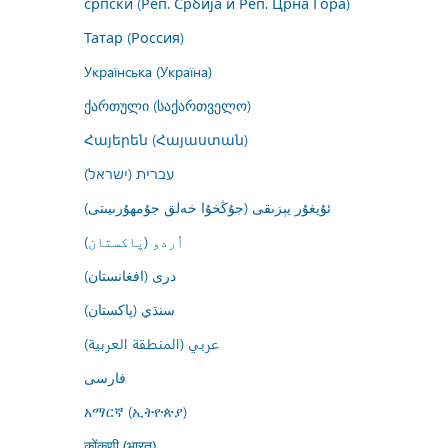
српски (Реп. Србија и Реп. Црна Гора)
Татар (Россия)
Українська (Україна)
ქართული (საქართველო)
Հայերեն (Հայաստան)
עברית (ישראל)
ئۇيغۇر يېزىقى (جۇڭخۇا خەلق جۇمھۇرىيىتى)
اُردو (پاکستان)
درى (افغانستان)
سنڌي (پاکستان)
عربي (المنطقة العربية)
فارسى
አማርኛ (ኢትዮጵያ)
कोंकणी (भारत)