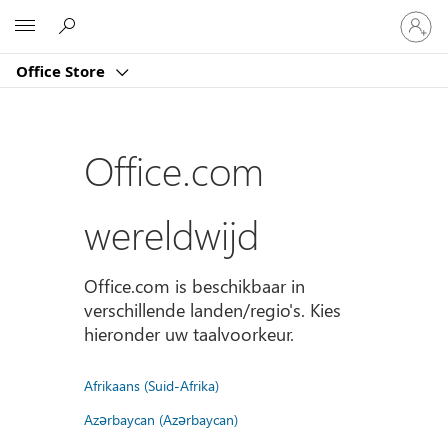
Meld
Microsoft
je
aan
Office Store
bij
je
account
Office.com
wereldwijd
Office.com is beschikbaar in
verschillende landen/regio's. Kies
hieronder uw taalvoorkeur.
Afrikaans (Suid-Afrika)
Azərbaycan (Azərbaycan)