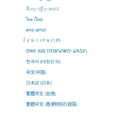
සිංහල (ශ්‍රී ලංකාව)
ไทย (ไทย)
ລາວ (ລາວ)
ខ្មែរ (កម្ពុជា)
ᏣᎳᎩ (ᏌᏊ ᎢᏳᎾᎵᏍᏔᏅ ᏍᎦᏚᎩ)
한국어 (대한민국)
中文(中国)
日本語 (日本)
繁體中文 (台灣)
繁體中文 (香港特別行政區)