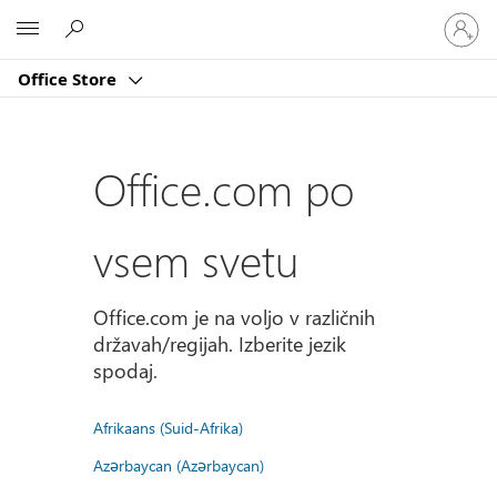
Vpišite
Microsoft
se
v
Office Store
svoj
račun
Office.com po
vsem svetu
Office.com je na voljo v različnih
državah/regijah. Izberite jezik
spodaj.
Afrikaans (Suid-Afrika)
Azərbaycan (Azərbaycan)