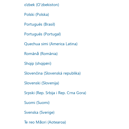
o'zbek (O'zbekiston)
Polski (Polska)
Português (Brasil)
Português (Portugal)
Quechua simi (America Latina)
Română (România)
Shqip (shqipëri)
Slovenčina (Slovenská republika)
Slovenski (Slovenija)
Srpski (Rep. Srbija i Rep. Crna Gora)
Suomi (Suomi)
Svenska (Sverige)
Te reo Māori (Aotearoa)