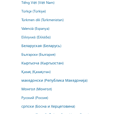
Tiếng Việt (Việt Nam)
Türkçe (Türkiye)
Türkmen dili (Türkmenistan)
Valencià (Espanya)
Ελληνικά (Ελλάδα)
Беларуская (Беларусь)
Български (България)
Кыргызча (Кыргызстан)
Қазақ (Қазақстан)
македонски (Република Македонија)
Монгол (Монгол)
Русский (Россия)
српски (Босна и Херцеговина)