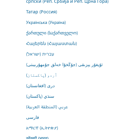
српски (Реп. Србија и Реп. Црна Гора)
Татар (Россия)
Українська (Україна)
ქართული (საქართველო)
Հայերեն (Հայաստան)
עברית (ישראל)
ئۇيغۇر يېزىقى (جۇڭخۇا خەلق جۇمھۇرىيىتى)
اُردو (پاکستان)
درى (افغانستان)
سنڌي (پاکستان)
عربي (المنطقة العربية)
فارسى
አማርኛ (ኢትዮጵያ)
कोंकणी (भारत)