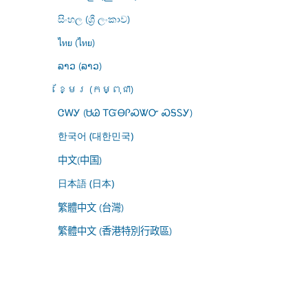
සිංහල (ශ්‍රී ලංකාව)
ไทย (ไทย)
ລາວ (ລາວ)
ខ្មែរ (កម្ពុជា)
ᏣᎳᎩ (ᏌᏊ ᎢᏳᎾᎵᏍᏔᏅ ᏍᎦᏚᎩ)
한국어 (대한민국)
中文(中国)
日本語 (日本)
繁體中文 (台灣)
繁體中文 (香港特別行政區)