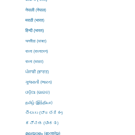
नेपाली (नेपाल)
मराठी (भारत)
हिन्दी (भारत)
অসমীয়া (ভাৰত)
বাংলা (বাংলাদেশ)
বাংলা (ভারত)
ਪੰਜਾਬੀ (ਭਾਰਤ)
ગુજરાતી (ભારત)
ଓଡ଼ିଆ (ଭାରତ)
தமிழ் (இந்தியா)
తెలుగు (భారతదేశం)
ಕನ್ನಡ (ಭಾರತ)
മലയാളം (ഇന്ത്യ)