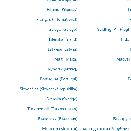
Filipino (Pilipinas)
E
Français (International)
Galego (Galego)
Gàidhlig (An Rìogh
Íslenska (ísland)
Indon
Latviešu (Latvija)
Malti (Malta)
Magyar 
Nynorsk (Noreg)
Português (Portugal)
P
Slovenčina (Slovenská republika)
Svenska (Sverige)
Türkmen dili (Türkmenistan)
Български (България)
Беларуск
Монгол (Монгол)
македонски (Републик