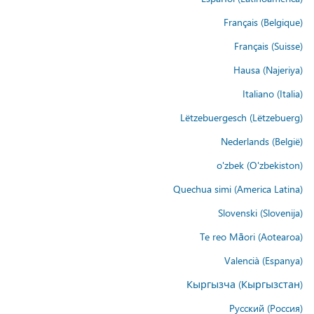
Français (Belgique)
Français (Suisse)
Hausa (Najeriya)
Italiano (Italia)
Lëtzebuergesch (Lëtzebuerg)
Nederlands (België)
o'zbek (O'zbekiston)
Quechua simi (America Latina)
Slovenski (Slovenija)
Te reo Māori (Aotearoa)
Valencià (Espanya)
Кыргызча (Кыргызстан)
Русский (Россия)