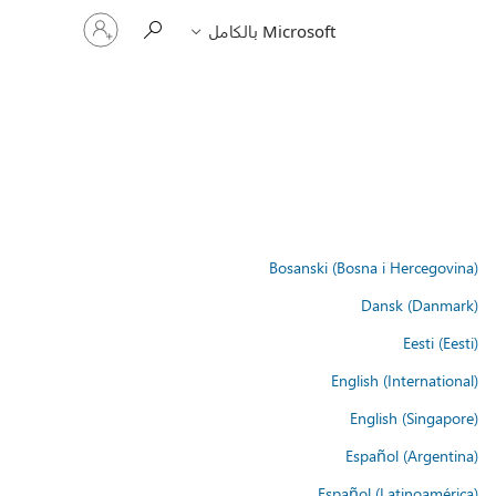
تسجيل
Microsoft بالكامل
الدخول
إلى
حسابك
Bosanski (Bosna i Hercegovina)
Dansk (Danmark)
Eesti (Eesti)
English (International)
English (Singapore)
Español (Argentina)
Español (Latinoamérica)