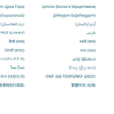
еп. Црна Гора)
српски (Босна и Херцеговина)
 (Հայաստան)
ქართული (საქართველო)
اُردو (پاکستان)
درى (افغانستان)
فارسى
አማርኛ (ኢትዮጵያ)
मराठी (भारत)
हिन्दी (भारत)
ਪੰਜਾਬੀ (ਭਾਰਤ)
বাংলা (ভারত)
ుగు (భారతదేశం)
தமிழ் (இந்தியா)
ไทย (ไทย)
සිංහල (ශ්‍රී ලංකාව)
ᏣᎳᎩ (ᏌᏊ ᎢᏳᎾᎵᏍᏔᏅ ᏍᎦᏚᎩ)
국어 (대한민국)
(香港特別行政區)
繁體中文 (台灣)