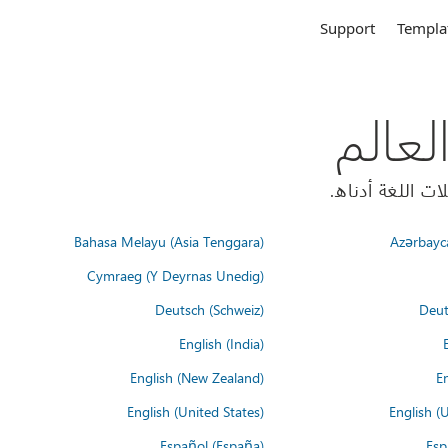
Support
Templa
Bahasa Melayu (Asia Tenggara)
Azərbayc
Cymraeg (Y Deyrnas Unedig)
Deutsch (Schweiz)
Deut
English (India)
English (New Zealand)
En
English (United States)
English (
Español (España)
Esp