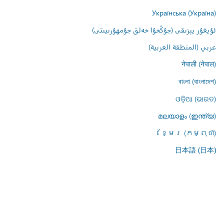
Українська (Україна)
ئۇيغۇر يېزىقى (جۇڭخۇا خەلق جۇمھۇرىيىتى)
عربي (المنطقة العربية)
नेपाली (नेपाल)
বাংলা (বাংলাদেশ)
ଓଡ଼ିଆ (ଭାରତ)
മലയാളം (ഇന്ത്യ)
ខ្មែរ (កម្ពុជា)
日本語 (日本)