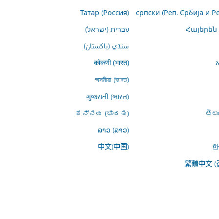
Татар (Россия)
српски (Реп. Србија и Р
Հայերեն
עברית (ישראל)
سنڌي (پاکستان)
कोंकणी (भारत)
অসমীয়া (ভাৰত)
ગુજરાતી (ભારત)
ಕನ್ನಡ (ಭಾರತ)
తెల
ລາວ (ລາວ)
中文(中国)
한
繁體中文 