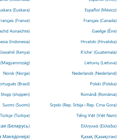
uskara (Euskara)
Español (México)
Français (France)
Français (Canada)
achd Aonaichte)
Gaeilge (Éire)
esia (Indonesia)
Hrvatski (Hrvatska)
Kiswahili (Kenya)
K'iche' (Guatemala)
(Magyarország)
Lietuvių (Lietuva)
Norsk (Norge)
Nederlands (Nederland)
ortuguês (Brasil)
Polski (Polska)
Shqip (shqipëri)
Română (România)
Suomi (Suomi)
Srpski (Rep. Srbija i Rep. Crna Gora)
Türkçe (Türkiye)
Tiếng Việt (Việt Nam)
ая (Беларусь)
Ελληνικά (Ελλάδα)
а Македонија)
Қазақ (Қазақстан)