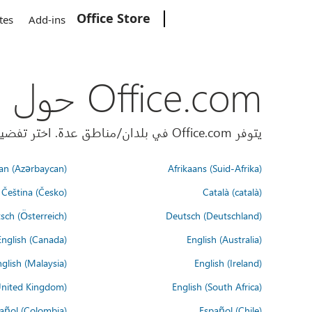
Office Store
Microsoft
tes
Add-ins
Office.com حول العالم
يتوفر Office.com في بلدان/مناطق عدة. اختر تفضيلات اللغة أدناه.
an (Azərbaycan)
Afrikaans (Suid-Afrika)
Čeština (Česko)
Català (català)
sch (Österreich)
Deutsch (Deutschland)
English (Canada)
English (Australia)
glish (Malaysia)
English (Ireland)
United Kingdom)
English (South Africa)
añol (Colombia)
Español (Chile)