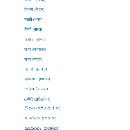
नेपाली (नेपाल)
मराठी (भारत)
हिन्दी (भारत)
অসমীয়া (ভাৰত)
বাংলা (বাংলাদেশ)
বাংলা (ভারত)
ਪੰਜਾਬੀ (ਭਾਰਤ)
ગુજરાતી (ભારત)
ଓଡ଼ିଆ (ଭାରତ)
தமிழ் (இந்தியா)
తెలుగు (భారతదేశం)
ಕನ್ನಡ (ಭಾರತ)
മലയാളം (ഇന്ത്യ)