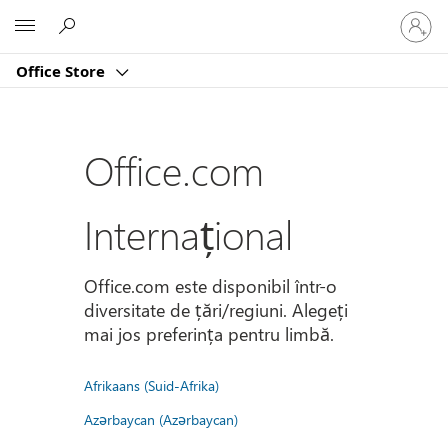
Conectaț
Microsoft
vă
la
Office Store
contul
dvs.
Office.com
Internațional
Office.com este disponibil într-o
diversitate de țări/regiuni. Alegeți
mai jos preferința pentru limbă.
Afrikaans (Suid-Afrika)
Azərbaycan (Azərbaycan)