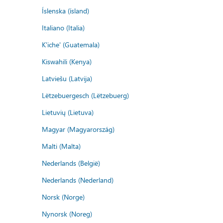
Íslenska (ísland)
Italiano (Italia)
K'iche' (Guatemala)
Kiswahili (Kenya)
Latviešu (Latvija)
Lëtzebuergesch (Lëtzebuerg)
Lietuvių (Lietuva)
Magyar (Magyarország)
Malti (Malta)
Nederlands (België)
Nederlands (Nederland)
Norsk (Norge)
Nynorsk (Noreg)