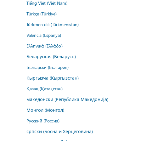
Tiếng Việt (Việt Nam)
Türkçe (Türkiye)
Türkmen dili (Türkmenistan)
Valencià (Espanya)
Ελληνικά (Ελλάδα)
Беларуская (Беларусь)
Български (България)
Кыргызча (Кыргызстан)
Қазақ (Қазақстан)
македонски (Република Македонија)
Монгол (Монгол)
Русский (Россия)
српски (Босна и Херцеговина)