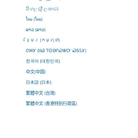
සිංහල (ශ්‍රී ලංකාව)
ไทย (ไทย)
ລາວ (ລາວ)
ខ្មែរ (កម្ពុជា)
ᏣᎳᎩ (ᏌᏊ ᎢᏳᎾᎵᏍᏔᏅ ᏍᎦᏚᎩ)
한국어 (대한민국)
中文(中国)
日本語 (日本)
繁體中文 (台灣)
繁體中文 (香港特別行政區)