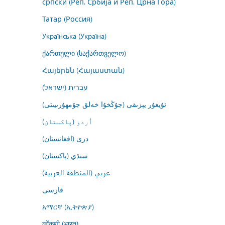
српски (Реп. Србија и Реп. Црна Гора)
Татар (Россия)
Українська (Україна)
ქართული (საქართველო)
Հայերեն (Հայաստան)
עברית (ישראל)
ئۇيغۇر يېزىقى (جۇڭخۇا خەلق جۇمھۇرىيىتى)
اُردو (پاکستان)
درى (افغانستان)
سنڌي (پاکستان)
عربي (المنطقة العربية)
فارسى
አማርኛ (ኢትዮጵያ)
कोंकणी (भारत)