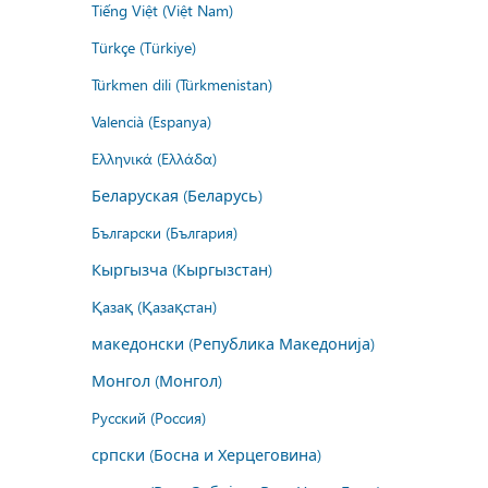
Tiếng Việt (Việt Nam)
Türkçe (Türkiye)
Türkmen dili (Türkmenistan)
Valencià (Espanya)
Ελληνικά (Ελλάδα)
Беларуская (Беларусь)
Български (България)
Кыргызча (Кыргызстан)
Қазақ (Қазақстан)
македонски (Република Македонија)
Монгол (Монгол)
Русский (Россия)
српски (Босна и Херцеговина)