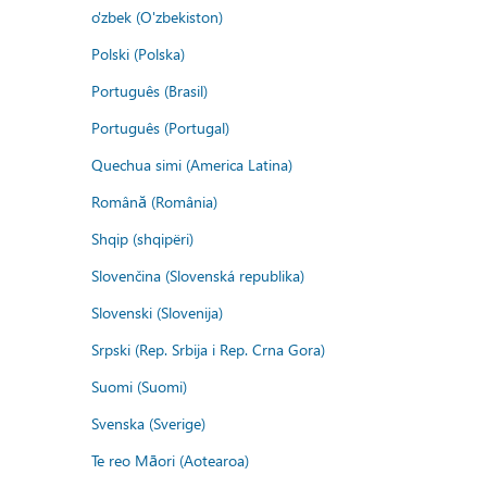
o'zbek (O'zbekiston)
Polski (Polska)
Português (Brasil)
Português (Portugal)
Quechua simi (America Latina)
Română (România)
Shqip (shqipëri)
Slovenčina (Slovenská republika)
Slovenski (Slovenija)
Srpski (Rep. Srbija i Rep. Crna Gora)
Suomi (Suomi)
Svenska (Sverige)
Te reo Māori (Aotearoa)