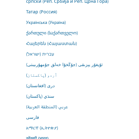
српски (Реп. Србија и Реп. Црна Гора)
Татар (Россия)
Українська (Україна)
ქართული (საქართველო)
Հայերեն (Հայաստան)
עברית (ישראל)
ئۇيغۇر يېزىقى (جۇڭخۇا خەلق جۇمھۇرىيىتى)
اُردو (پاکستان)
درى (افغانستان)
سنڌي (پاکستان)
عربي (المنطقة العربية)
فارسى
አማርኛ (ኢትዮጵያ)
कोंकणी (भारत)