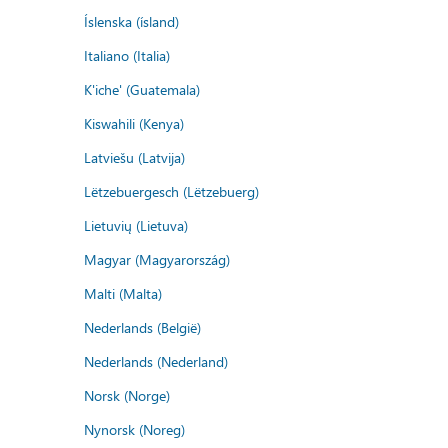
Íslenska (ísland)
Italiano (Italia)
K'iche' (Guatemala)
Kiswahili (Kenya)
Latviešu (Latvija)
Lëtzebuergesch (Lëtzebuerg)
Lietuvių (Lietuva)
Magyar (Magyarország)
Malti (Malta)
Nederlands (België)
Nederlands (Nederland)
Norsk (Norge)
Nynorsk (Noreg)