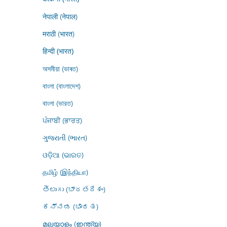
नेपाली (नेपाल)
मराठी (भारत)
हिन्दी (भारत)
অসমীয়া (ভাৰত)
বাংলা (বাংলাদেশ)
বাংলা (ভারত)
ਪੰਜਾਬੀ (ਭਾਰਤ)
ગુજરાતી (ભારત)
ଓଡ଼ିଆ (ଭାରତ)
தமிழ் (இந்தியா)
తెలుగు (భారతదేశం)
ಕನ್ನಡ (ಭಾರತ)
മലയാളം (ഇന്ത്യ)