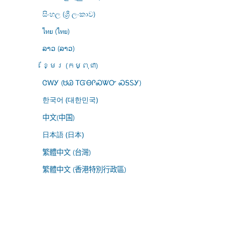
සිංහල (ශ්‍රී ලංකාව)
ไทย (ไทย)
ລາວ (ລາວ)
ខ្មែរ (កម្ពុជា)
ᏣᎳᎩ (ᏌᏊ ᎢᏳᎾᎵᏍᏔᏅ ᏍᎦᏚᎩ)
한국어 (대한민국)
中文(中国)
日本語 (日本)
繁體中文 (台灣)
繁體中文 (香港特別行政區)