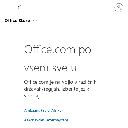
Vpišite
Microsoft
se
v
Office Store
svoj
račun
Office.com po
vsem svetu
Office.com je na voljo v različnih
državah/regijah. Izberite jezik
spodaj.
Afrikaans (Suid-Afrika)
Azərbaycan (Azərbaycan)