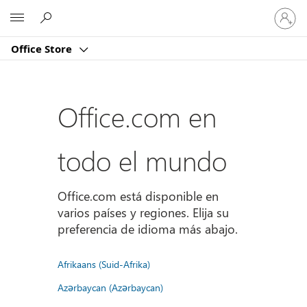
Iniciar
Microsoft
sesión
en
Office Store
tu
cuenta
Office.com en
todo el mundo
Office.com está disponible en
varios países y regiones. Elija su
preferencia de idioma más abajo.
Afrikaans (Suid-Afrika)
Azərbaycan (Azərbaycan)