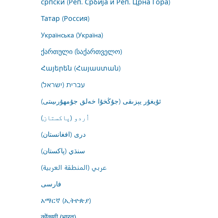
српски (Реп. Србија и Реп. Црна Гора)
Татар (Россия)
Українська (Україна)
ქართული (საქართველო)
Հայերեն (Հայաստան)
עברית (ישראל)
ئۇيغۇر يېزىقى (جۇڭخۇا خەلق جۇمھۇرىيىتى)
اُردو (پاکستان)
درى (افغانستان)
سنڌي (پاکستان)
عربي (المنطقة العربية)
فارسى
አማርኛ (ኢትዮጵያ)
कोंकणी (भारत)