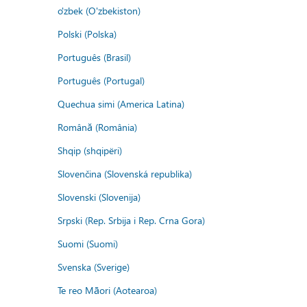
o'zbek (O'zbekiston)
Polski (Polska)
Português (Brasil)
Português (Portugal)
Quechua simi (America Latina)
Română (România)
Shqip (shqipëri)
Slovenčina (Slovenská republika)
Slovenski (Slovenija)
Srpski (Rep. Srbija i Rep. Crna Gora)
Suomi (Suomi)
Svenska (Sverige)
Te reo Māori (Aotearoa)