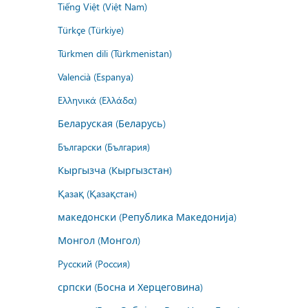
Tiếng Việt (Việt Nam)
Türkçe (Türkiye)
Türkmen dili (Türkmenistan)
Valencià (Espanya)
Ελληνικά (Ελλάδα)
Беларуская (Беларусь)
Български (България)
Кыргызча (Кыргызстан)
Қазақ (Қазақстан)
македонски (Република Македонија)
Монгол (Монгол)
Русский (Россия)
српски (Босна и Херцеговина)