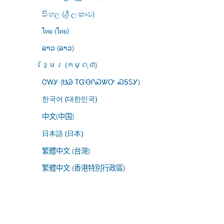
සිංහල (ශ්‍රී ලංකාව)
ไทย (ไทย)
ລາວ (ລາວ)
ខ្មែរ (កម្ពុជា)
ᏣᎳᎩ (ᏌᏊ ᎢᏳᎾᎵᏍᏔᏅ ᏍᎦᏚᎩ)
한국어 (대한민국)
中文(中国)
日本語 (日本)
繁體中文 (台灣)
繁體中文 (香港特別行政區)