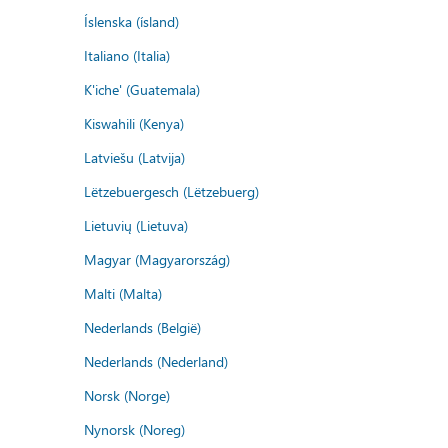
Íslenska (ísland)
Italiano (Italia)
K'iche' (Guatemala)
Kiswahili (Kenya)
Latviešu (Latvija)
Lëtzebuergesch (Lëtzebuerg)
Lietuvių (Lietuva)
Magyar (Magyarország)
Malti (Malta)
Nederlands (België)
Nederlands (Nederland)
Norsk (Norge)
Nynorsk (Noreg)