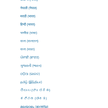
नेपाली (नेपाल)
मराठी (भारत)
हिन्दी (भारत)
অসমীয়া (ভাৰত)
বাংলা (বাংলাদেশ)
বাংলা (ভারত)
ਪੰਜਾਬੀ (ਭਾਰਤ)
ગુજરાતી (ભારત)
ଓଡ଼ିଆ (ଭାରତ)
தமிழ் (இந்தியா)
తెలుగు (భారతదేశం)
ಕನ್ನಡ (ಭಾರತ)
മലയാളം (ഇന്ത്യ)