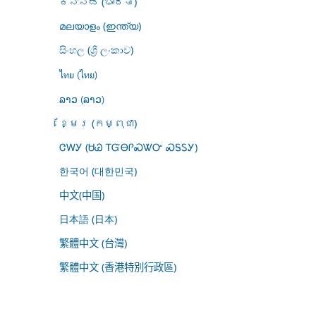
ಕನ್ನಡ (ಭಾರತ)
മലയാളം (ഇന്ത്യ)
සිංහල (ශ්‍රී ලංකාව)
ไทย (ไทย)
ລາວ (ລາວ)
ខ្មែរ (កម្ពុជា)
ᏣᎳᎩ (ᏌᏊ ᎢᏳᎾᎵᏍᏔᏅ ᏍᎦᏚᎩ)
한국어 (대한민국)
中文(中国)
日本語 (日本)
繁體中文 (台灣)
繁體中文 (香港特別行政區)