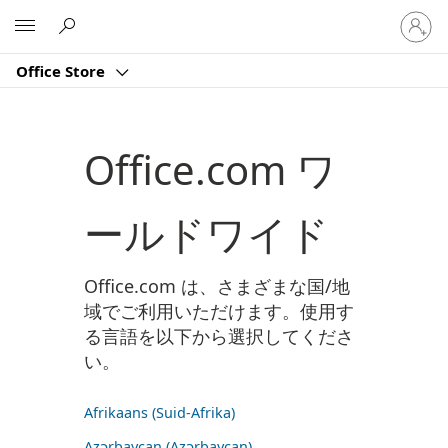
ア
Microsoft
カ
ウ
Office Store
ン
ト
に
サ
Office.com ワ
イ
ン
イ
ールドワイド
ン
す
る
Office.com は、さまざまな国/地
域でご利用いただけます。使用す
る言語を以下から選択してくださ
い。
Afrikaans (Suid-Afrika)
Azərbaycan (Azərbaycan)