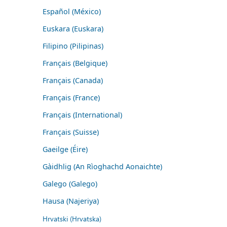
Español (México)
Euskara (Euskara)
Filipino (Pilipinas)
Français (Belgique)
Français (Canada)
Français (France)
Français (International)
Français (Suisse)
Gaeilge (Éire)
Gàidhlig (An Rìoghachd Aonaichte)
Galego (Galego)
Hausa (Najeriya)
Hrvatski (Hrvatska)