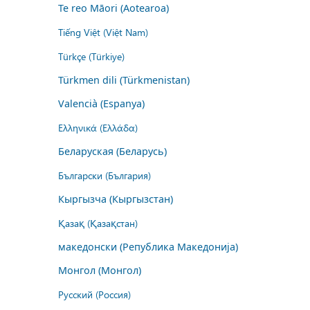
Te reo Māori (Aotearoa)
Tiếng Việt (Việt Nam)
Türkçe (Türkiye)
Türkmen dili (Türkmenistan)
Valencià (Espanya)
Ελληνικά (Ελλάδα)
Беларуская (Беларусь)
Български (България)
Кыргызча (Кыргызстан)
Қазақ (Қазақстан)
македонски (Република Македонија)
Монгол (Монгол)
Русский (Россия)