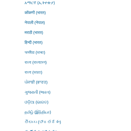
አማርኛ (ኢትዮጵያ)
कोंकणी (भारत)
नेपाली (नेपाल)
मराठी (भारत)
हिन्दी (भारत)
অসমীয়া (ভাৰত)
বাংলা (বাংলাদেশ)
বাংলা (ভারত)
ਪੰਜਾਬੀ (ਭਾਰਤ)
ગુજરાતી (ભારત)
ଓଡ଼ିଆ (ଭାରତ)
தமிழ் (இந்தியா)
తెలుగు (భారతదేశం)