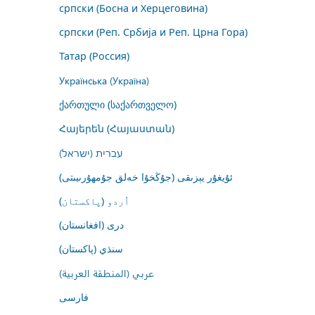
српски (Босна и Херцеговина)
српски (Реп. Србија и Реп. Црна Гора)
Татар (Россия)
Українська (Україна)
ქართული (საქართველო)
Հայերեն (Հայաստան)
עברית (ישראל)
ئۇيغۇر يېزىقى (جۇڭخۇا خەلق جۇمھۇرىيىتى)
اُردو (پاکستان)
درى (افغانستان)
سنڌي (پاکستان)
عربي (المنطقة العربية)
فارسى