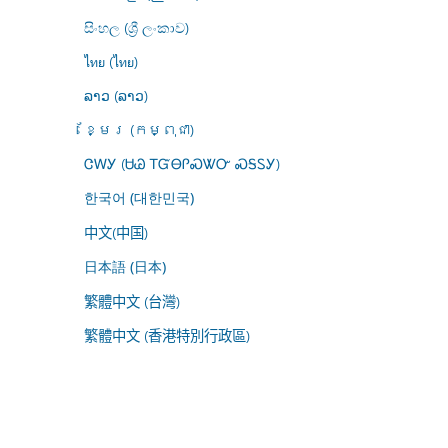
සිංහල (ශ්‍රී ලංකාව)
ไทย (ไทย)
ລາວ (ລາວ)
ខ្មែរ (កម្ពុជា)
ᏣᎳᎩ (ᏌᏊ ᎢᏳᎾᎵᏍᏔᏅ ᏍᎦᏚᎩ)
한국어 (대한민국)
中文(中国)
日本語 (日本)
繁體中文 (台灣)
繁體中文 (香港特別行政區)