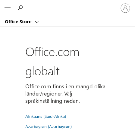
Logga
Microsoft
in
på
Office Store
ditt
konto
Office.com
globalt
Office.com finns i en mängd olika
länder/regioner. Välj
språkinställning nedan.
Afrikaans (Suid-Afrika)
Azərbaycan (Azərbaycan)