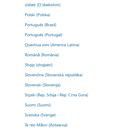
o'zbek (O'zbekiston)
Polski (Polska)
Português (Brasil)
Português (Portugal)
Quechua simi (America Latina)
Română (România)
Shqip (shqipëri)
Slovenčina (Slovenská republika)
Slovenski (Slovenija)
Srpski (Rep. Srbija i Rep. Crna Gora)
Suomi (Suomi)
Svenska (Sverige)
Te reo Māori (Aotearoa)