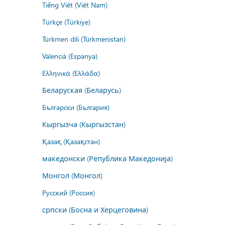
Tiếng Việt (Việt Nam)
Türkçe (Türkiye)
Türkmen dili (Türkmenistan)
Valencià (Espanya)
Ελληνικά (Ελλάδα)
Беларуская (Беларусь)
Български (България)
Кыргызча (Кыргызстан)
Қазақ (Қазақстан)
македонски (Република Македонија)
Монгол (Монгол)
Русский (Россия)
српски (Босна и Херцеговина)