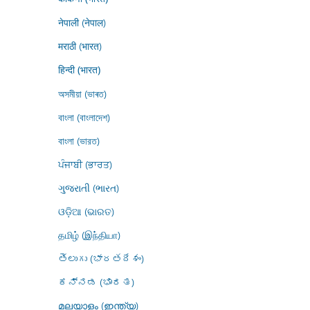
नेपाली (नेपाल)
मराठी (भारत)
हिन्दी (भारत)
অসমীয়া (ভাৰত)
বাংলা (বাংলাদেশ)
বাংলা (ভারত)
ਪੰਜਾਬੀ (ਭਾਰਤ)
ગુજરાતી (ભારત)
ଓଡ଼ିଆ (ଭାରତ)
தமிழ் (இந்தியா)
తెలుగు (భారతదేశం)
ಕನ್ನಡ (ಭಾರತ)
മലയാളം (ഇന്ത്യ)