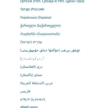
српски (Реп. Србија и Реп. Црна Гора)
Татар (Россия)
Українська (Україна)
ქართული (საქართველო)
Հայերեն (Հայաստան)
עברית (ישראל)
ئۇيغۇر يېزىقى (جۇڭخۇا خەلق جۇمھۇرىيىتى)
اُردو (پاکستان)
درى (افغانستان)
سنڌي (پاکستان)
عربي (المنطقة العربية)
فارسى
አማርኛ (ኢትዮጵያ)
कोंकणी (भारत)