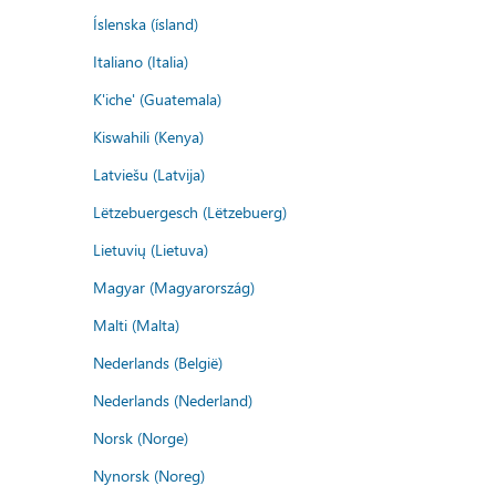
Íslenska (ísland)
Italiano (Italia)
K'iche' (Guatemala)
Kiswahili (Kenya)
Latviešu (Latvija)
Lëtzebuergesch (Lëtzebuerg)
Lietuvių (Lietuva)
Magyar (Magyarország)
Malti (Malta)
Nederlands (België)
Nederlands (Nederland)
Norsk (Norge)
Nynorsk (Noreg)