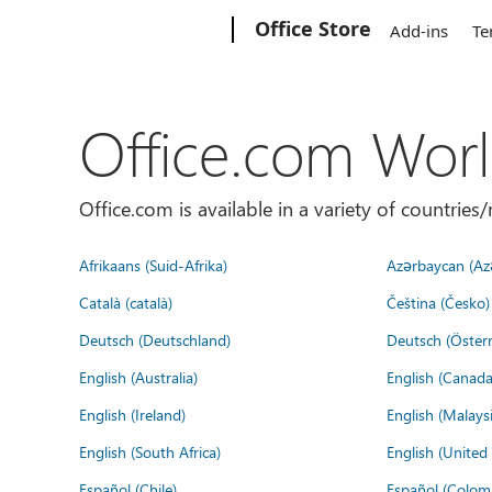
Microsoft
Office Store
Add-ins
Te
Office.com Wor
Office.com is available in a variety of countri
Afrikaans (Suid-Afrika)
Azərbaycan (Az
Català (català)
Čeština (Česko)
Deutsch (Deutschland)
Deutsch (Österr
English (Australia)
English (Canada
English (Ireland)
English (Malaysi
English (South Africa)
English (Unite
Español (Chile)
Español (Colom