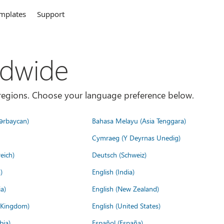
mplates
Support
ldwide
es/regions. Choose your language preference below.
ərbaycan)
Bahasa Melayu (Asia Tenggara)
Cymraeg (Y Deyrnas Unedig)
eich)
Deutsch (Schweiz)
)
English (India)
a)
English (New Zealand)
d Kingdom)
English (United States)
bia)
Español (España)