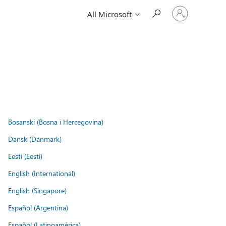
Sign
All Microsoft
in
to
your
account
Bosanski (Bosna i Hercegovina)
Dansk (Danmark)
Eesti (Eesti)
English (International)
English (Singapore)
Español (Argentina)
Español (Latinoamérica)