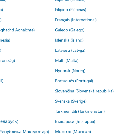
a)
Filipino (Pilipinas)
)
Français (International)
ìoghachd Aonaichte)
Galego (Galego)
nesia)
Íslenska (ísland)
)
Latviešu (Latvija)
rország)
Malti (Malta)
Nynorsk (Noreg)
l)
Português (Portugal)
Slovenčina (Slovenská republika)
Svenska (Sverige)
Türkmen dili (Türkmenistan)
Беларусь)
Български (България)
Република Македонија)
Монгол (Монгол)