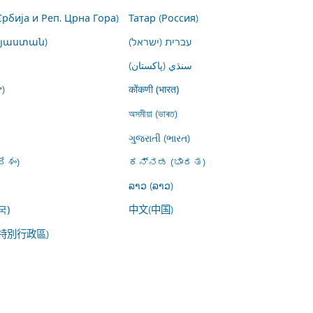
Србија и Реп. Црна Гора)
Татар (Россия)
այաստան)
עברית (ישראל)
سنڌي (پاکستان)
)
कोंकणी (भारत)
অসমীয়া (ভাৰত)
ગુજરાતી (ભારત)
ేశం)
ಕನ್ನಡ (ಭಾರತ)
ລາວ (ລາວ)
中文(中国)
국)
特別行政區)