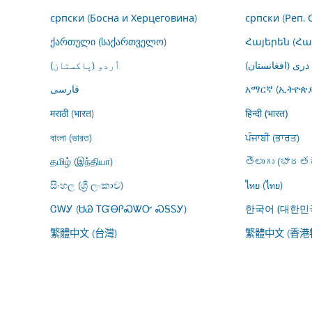
српски (Босна и Херцеговина)
српски (Реп. 
ქართული (საქართველო)
Հայերեն (Հ
درى (افغانستان)
اُردو (پاکستان)
فارسى
አማርኛ (ኢትዮጵያ
मराठी (भारत)
हिन्दी (भारत)
বাংলা (ভারত)
ਪੰਜਾਬੀ (ਭਾਰਤ)
தமிழ் (இந்தியா)
తెలుగు (భారతద
සිංහල (ශ්‍රී ලංකාව)
ไทย (ไทย)
ᏣᎳᎩ (ᏌᏊ ᎢᏳᎾᎵᏍᏔᏅ ᏍᎦᏚᎩ)
한국어 (대한민
繁體中文 (台灣)
繁體中文 (香港