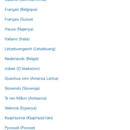
Français (Belgique)
Français (Suisse)
Hausa (Najeriya)
Italiano (Italia)
Lëtzebuergesch (Lëtzebuerg)
Nederlands (België)
o'zbek (O'zbekiston)
Quechua simi (America Latina)
Slovenski (Slovenija)
Te reo Māori (Aotearoa)
Valencià (Espanya)
Кыргызча (Кыргызстан)
Русский (Россия)