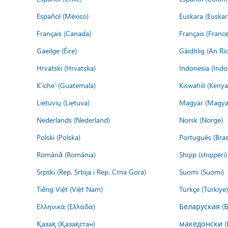
Español (México)
Euskara (Euskar
Français (Canada)
Français (France
Gaeilge (Éire)
Gàidhlig (An R
Hrvatski (Hrvatska)
Indonesia (Indo
K'iche' (Guatemala)
Kiswahili (Kenya
Lietuvių (Lietuva)
Magyar (Magya
Nederlands (Nederland)
Norsk (Norge)
Polski (Polska)
Português (Brasi
Română (România)
Shqip (shqipëri)
Srpski (Rep. Srbija i Rep. Crna Gora)
Suomi (Suomi)
Tiếng Việt (Việt Nam)
Türkçe (Türkiye)
Ελληνικά (Ελλάδα)
Беларуская (
Қазақ (Қазақстан)
македонски (