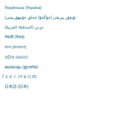
Українська (Україна)
ئۇيغۇر يېزىقى (جۇڭخۇا خەلق جۇمھۇرىيىتى)
عربي (المنطقة العربية)
नेपाली (नेपाल)
বাংলা (বাংলাদেশ)
ଓଡ଼ିଆ (ଭାରତ)
മലയാളം (ഇന്ത്യ)
ខ្មែរ (កម្ពុជា)
日本語 (日本)