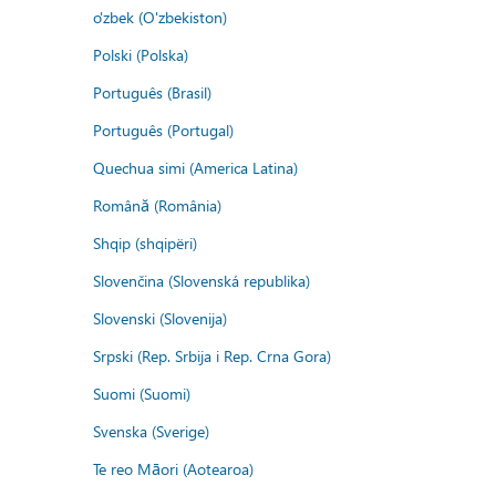
o'zbek (O'zbekiston)
Polski (Polska)
Português (Brasil)
Português (Portugal)
Quechua simi (America Latina)
Română (România)
Shqip (shqipëri)
Slovenčina (Slovenská republika)
Slovenski (Slovenija)
Srpski (Rep. Srbija i Rep. Crna Gora)
Suomi (Suomi)
Svenska (Sverige)
Te reo Māori (Aotearoa)