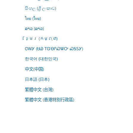
සිංහල (ශ්‍රී ලංකාව)
ไทย (ไทย)
ລາວ (ລາວ)
ខ្មែរ (កម្ពុជា)
ᏣᎳᎩ (ᏌᏊ ᎢᏳᎾᎵᏍᏔᏅ ᏍᎦᏚᎩ)
한국어 (대한민국)
中文(中国)
日本語 (日本)
繁體中文 (台灣)
繁體中文 (香港特別行政區)