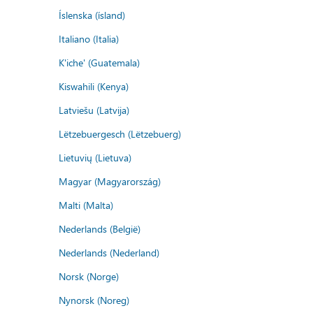
Íslenska (ísland)
Italiano (Italia)
K'iche' (Guatemala)
Kiswahili (Kenya)
Latviešu (Latvija)
Lëtzebuergesch (Lëtzebuerg)
Lietuvių (Lietuva)
Magyar (Magyarország)
Malti (Malta)
Nederlands (België)
Nederlands (Nederland)
Norsk (Norge)
Nynorsk (Noreg)