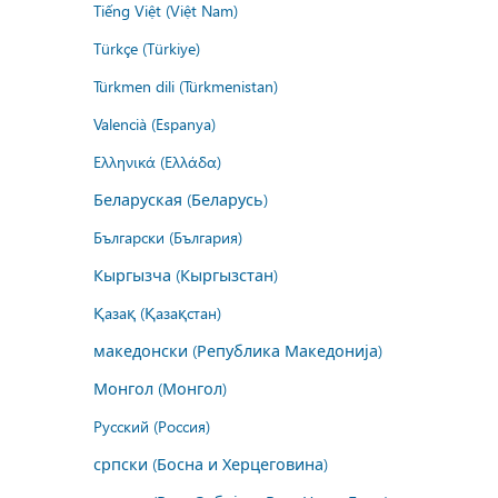
Tiếng Việt (Việt Nam)
Türkçe (Türkiye)
Türkmen dili (Türkmenistan)
Valencià (Espanya)
Ελληνικά (Ελλάδα)
Беларуская (Беларусь)
Български (България)
Кыргызча (Кыргызстан)
Қазақ (Қазақстан)
македонски (Република Македонија)
Монгол (Монгол)
Русский (Россия)
српски (Босна и Херцеговина)