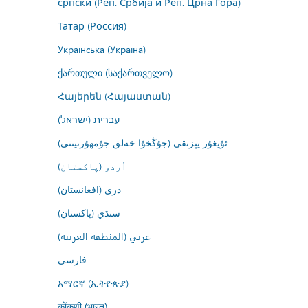
српски (Реп. Србија и Реп. Црна Гора)
Татар (Россия)
Українська (Україна)
ქართული (საქართველო)
Հայերեն (Հայաստան)
עברית (ישראל)
ئۇيغۇر يېزىقى (جۇڭخۇا خەلق جۇمھۇرىيىتى)
اُردو (پاکستان)
درى (افغانستان)
سنڌي (پاکستان)
عربي (المنطقة العربية)
فارسى
አማርኛ (ኢትዮጵያ)
कोंकणी (भारत)