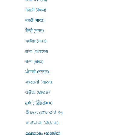
नेपाली (नेपाल)
मराठी (भारत)
हिन्दी (भारत)
অসমীয়া (ভাৰত)
বাংলা (বাংলাদেশ)
বাংলা (ভারত)
ਪੰਜਾਬੀ (ਭਾਰਤ)
ગુજરાતી (ભારત)
ଓଡ଼ିଆ (ଭାରତ)
தமிழ் (இந்தியா)
తెలుగు (భారతదేశం)
ಕನ್ನಡ (ಭಾರತ)
മലയാളം (ഇന്ത്യ)