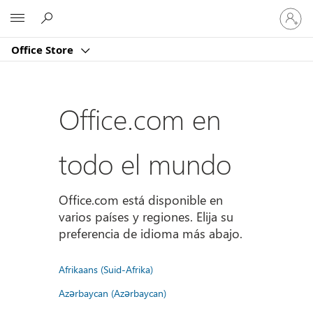
Iniciar
Microsoft
sesión
en
Office Store
tu
cuenta
Office.com en
todo el mundo
Office.com está disponible en
varios países y regiones. Elija su
preferencia de idioma más abajo.
Afrikaans (Suid-Afrika)
Azərbaycan (Azərbaycan)