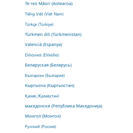
Te reo Māori (Aotearoa)
Tiếng Việt (Việt Nam)
Türkçe (Türkiye)
Türkmen dili (Türkmenistan)
Valencià (Espanya)
Ελληνικά (Ελλάδα)
Беларуская (Беларусь)
Български (България)
Кыргызча (Кыргызстан)
Қазақ (Қазақстан)
македонски (Република Македонија)
Монгол (Монгол)
Русский (Россия)