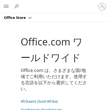
ア
Microsoft
カ
ウ
Office Store
ン
ト
に
サ
Office.com ワ
イ
ン
イ
ールドワイド
ン
す
る
Office.com は、さまざまな国/地
域でご利用いただけます。使用す
る言語を以下から選択してくださ
い。
Afrikaans (Suid-Afrika)
Azərbaycan (Azərbaycan)