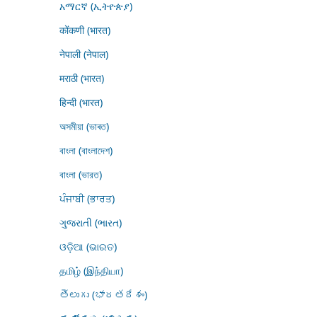
አማርኛ (ኢትዮጵያ)
कोंकणी (भारत)
नेपाली (नेपाल)
मराठी (भारत)
हिन्दी (भारत)
অসমীয়া (ভাৰত)
বাংলা (বাংলাদেশ)
বাংলা (ভারত)
ਪੰਜਾਬੀ (ਭਾਰਤ)
ગુજરાતી (ભારત)
ଓଡ଼ିଆ (ଭାରତ)
தமிழ் (இந்தியா)
తెలుగు (భారతదేశం)