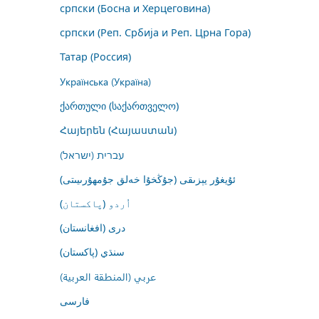
српски (Босна и Херцеговина)
српски (Реп. Србија и Реп. Црна Гора)
Татар (Россия)
Українська (Україна)
ქართული (საქართველო)
Հայերեն (Հայաստան)
עברית (ישראל)
ئۇيغۇر يېزىقى (جۇڭخۇا خەلق جۇمھۇرىيىتى)
اُردو (پاکستان)
درى (افغانستان)
سنڌي (پاکستان)
عربي (المنطقة العربية)
فارسى