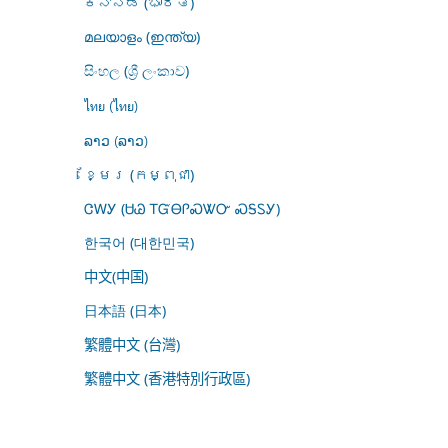
ಕನ್ನಡ (ಭಾರತ)
മലയാളം (ഇന്ത്യ)
සිංහල (ශ්‍රී ලංකාව)
ไทย (ไทย)
ລາວ (ລາວ)
ខ្មែរ (កម្ពុជា)
ᏣᎳᎩ (ᏌᏊ ᎢᏳᎾᎵᏍᏔᏅ ᏍᎦᏚᎩ)
한국어 (대한민국)
中文(中国)
日本語 (日本)
繁體中文 (台灣)
繁體中文 (香港特別行政區)