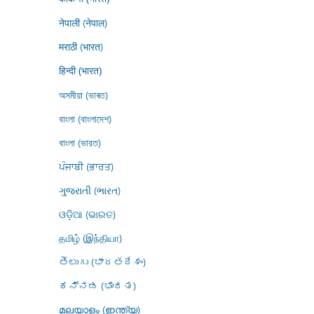
नेपाली (नेपाल)
मराठी (भारत)
हिन्दी (भारत)
অসমীয়া (ভাৰত)
বাংলা (বাংলাদেশ)
বাংলা (ভারত)
ਪੰਜਾਬੀ (ਭਾਰਤ)
ગુજરાતી (ભારત)
ଓଡ଼ିଆ (ଭାରତ)
தமிழ் (இந்தியா)
తెలుగు (భారతదేశం)
ಕನ್ನಡ (ಭಾರತ)
മലയാളം (ഇന്ത്യ)