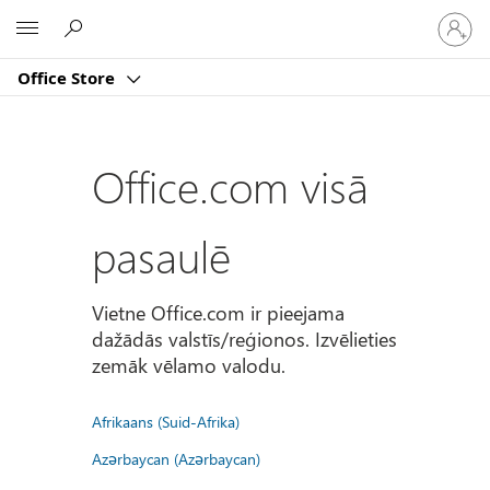
Pierakst
Microsoft
savā
kontā
Office Store
Office.com visā
pasaulē
Vietne Office.com ir pieejama
dažādās valstīs/reģionos. Izvēlieties
zemāk vēlamo valodu.
Afrikaans (Suid-Afrika)
Azərbaycan (Azərbaycan)