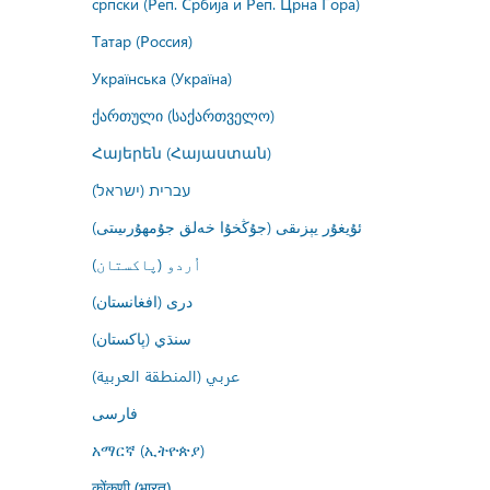
српски (Реп. Србија и Реп. Црна Гора)
Татар (Россия)
Українська (Україна)
ქართული (საქართველო)
Հայերեն (Հայաստան)
עברית (ישראל)
ئۇيغۇر يېزىقى (جۇڭخۇا خەلق جۇمھۇرىيىتى)
اُردو (پاکستان)
درى (افغانستان)
سنڌي (پاکستان)
عربي (المنطقة العربية)
فارسى
አማርኛ (ኢትዮጵያ)
कोंकणी (भारत)