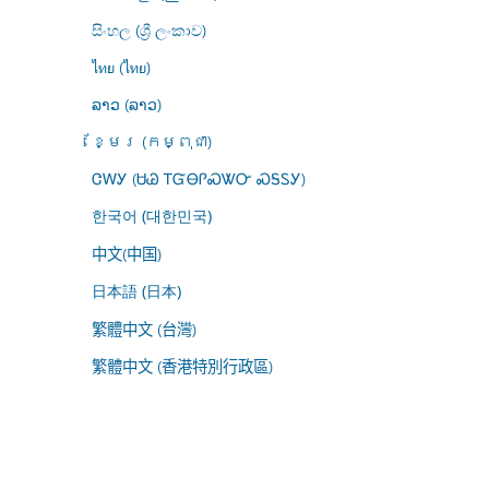
සිංහල (ශ්‍රී ලංකාව)
ไทย (ไทย)
ລາວ (ລາວ)
ខ្មែរ (កម្ពុជា)
ᏣᎳᎩ (ᏌᏊ ᎢᏳᎾᎵᏍᏔᏅ ᏍᎦᏚᎩ)
한국어 (대한민국)
中文(中国)
日本語 (日本)
繁體中文 (台灣)
繁體中文 (香港特別行政區)