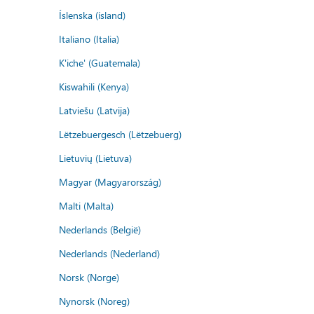
Íslenska (ísland)
Italiano (Italia)
K'iche' (Guatemala)
Kiswahili (Kenya)
Latviešu (Latvija)
Lëtzebuergesch (Lëtzebuerg)
Lietuvių (Lietuva)
Magyar (Magyarország)
Malti (Malta)
Nederlands (België)
Nederlands (Nederland)
Norsk (Norge)
Nynorsk (Noreg)