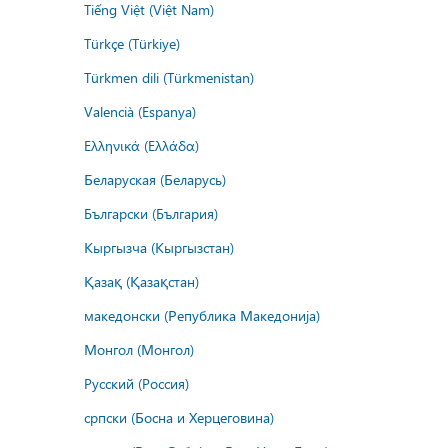
Tiếng Việt (Việt Nam)
Türkçe (Türkiye)
Türkmen dili (Türkmenistan)
Valencià (Espanya)
Ελληνικά (Ελλάδα)
Беларуская (Беларусь)
Български (България)
Кыргызча (Кыргызстан)
Қазақ (Қазақстан)
македонски (Република Македонија)
Монгол (Монгол)
Русский (Россия)
српски (Босна и Херцеговина)