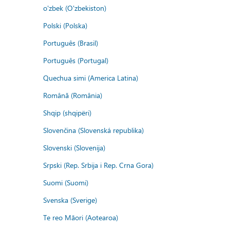
o'zbek (O'zbekiston)
Polski (Polska)
Português (Brasil)
Português (Portugal)
Quechua simi (America Latina)
Română (România)
Shqip (shqipëri)
Slovenčina (Slovenská republika)
Slovenski (Slovenija)
Srpski (Rep. Srbija i Rep. Crna Gora)
Suomi (Suomi)
Svenska (Sverige)
Te reo Māori (Aotearoa)