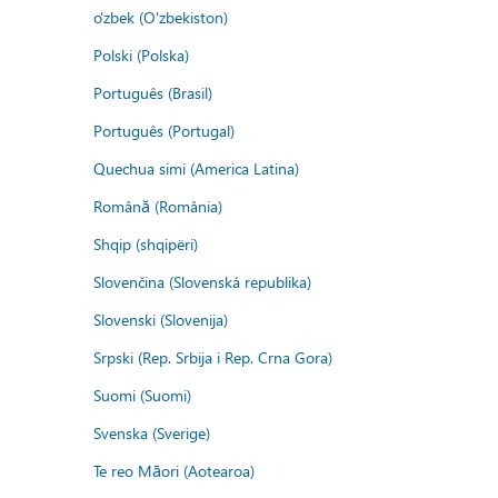
o'zbek (O'zbekiston)
Polski (Polska)
Português (Brasil)
Português (Portugal)
Quechua simi (America Latina)
Română (România)
Shqip (shqipëri)
Slovenčina (Slovenská republika)
Slovenski (Slovenija)
Srpski (Rep. Srbija i Rep. Crna Gora)
Suomi (Suomi)
Svenska (Sverige)
Te reo Māori (Aotearoa)