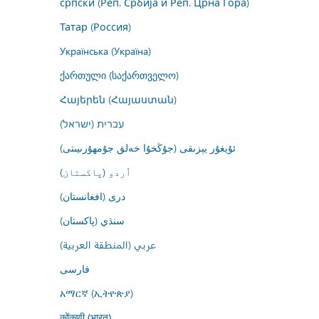
српски (Реп. Србија и Реп. Црна Гора)
Татар (Россия)
Українська (Україна)
ქართული (საქართველო)
Հայերեն (Հայաստան)
עברית (ישראל)
ئۇيغۇر يېزىقى (جۇڭخۇا خەلق جۇمھۇرىيىتى)
اُردو (پاکستان)
درى (افغانستان)
سنڌي (پاکستان)
عربي (المنطقة العربية)
فارسى
አማርኛ (ኢትዮጵያ)
कोंकणी (भारत)