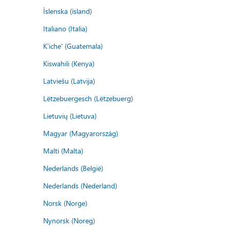
Íslenska (ísland)
Italiano (Italia)
K'iche' (Guatemala)
Kiswahili (Kenya)
Latviešu (Latvija)
Lëtzebuergesch (Lëtzebuerg)
Lietuvių (Lietuva)
Magyar (Magyarország)
Malti (Malta)
Nederlands (België)
Nederlands (Nederland)
Norsk (Norge)
Nynorsk (Noreg)