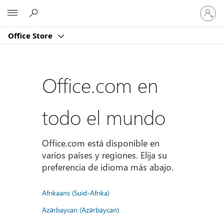
Iniciar
Microsoft
sesión
en
Office Store
tu
cuenta
Office.com en
todo el mundo
Office.com está disponible en
varios países y regiones. Elija su
preferencia de idioma más abajo.
Afrikaans (Suid-Afrika)
Azərbaycan (Azərbaycan)