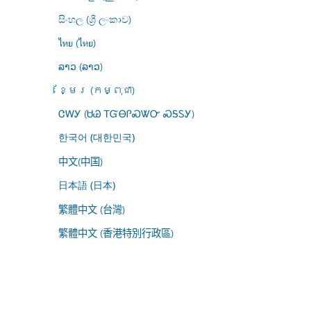
සිංහල (ශ්‍රී ලංකාව)
ไทย (ไทย)
ລາວ (ລາວ)
ខ្មែរ (កម្ពុជា)
ᏣᎳᎩ (ᏌᏊ ᎢᏳᎾᎵᏍᏔᏅ ᏍᎦᏚᎩ)
한국어 (대한민국)
中文(中国)
日本語 (日本)
繁體中文 (台灣)
繁體中文 (香港特別行政區)