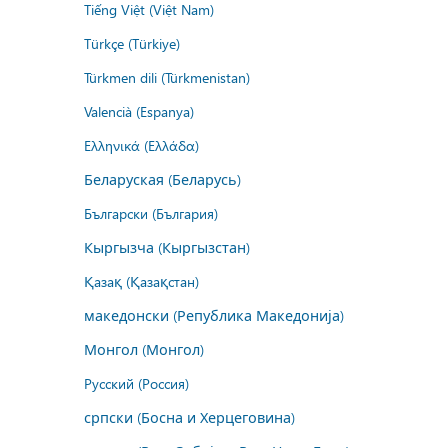
Tiếng Việt (Việt Nam)
Türkçe (Türkiye)
Türkmen dili (Türkmenistan)
Valencià (Espanya)
Ελληνικά (Ελλάδα)
Беларуская (Беларусь)
Български (България)
Кыргызча (Кыргызстан)
Қазақ (Қазақстан)
македонски (Република Македонија)
Монгол (Монгол)
Русский (Россия)
српски (Босна и Херцеговина)