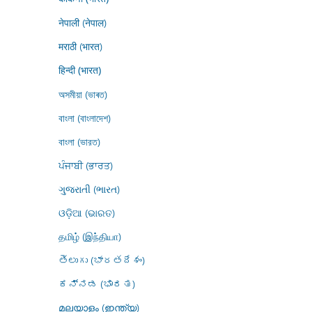
नेपाली (नेपाल)
मराठी (भारत)
हिन्दी (भारत)
অসমীয়া (ভাৰত)
বাংলা (বাংলাদেশ)
বাংলা (ভারত)
ਪੰਜਾਬੀ (ਭਾਰਤ)
ગુજરાતી (ભારત)
ଓଡ଼ିଆ (ଭାରତ)
தமிழ் (இந்தியா)
తెలుగు (భారతదేశం)
ಕನ್ನಡ (ಭಾರತ)
മലയാളം (ഇന്ത്യ)