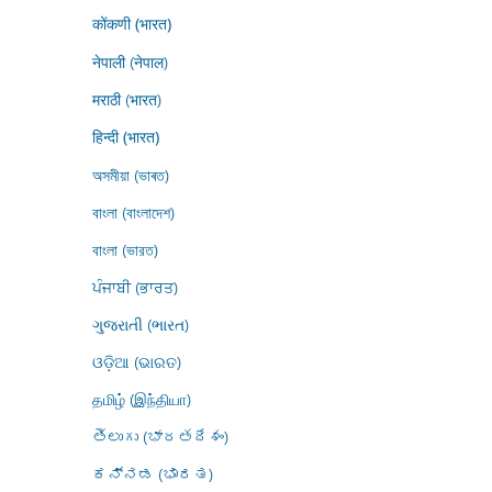
कोंकणी (भारत)
नेपाली (नेपाल)
मराठी (भारत)
हिन्दी (भारत)
অসমীয়া (ভাৰত)
বাংলা (বাংলাদেশ)
বাংলা (ভারত)
ਪੰਜਾਬੀ (ਭਾਰਤ)
ગુજરાતી (ભારત)
ଓଡ଼ିଆ (ଭାରତ)
தமிழ் (இந்தியா)
తెలుగు (భారతదేశం)
ಕನ್ನಡ (ಭಾರತ)