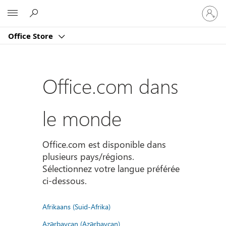
Connect
Microsoft
vous
à
Office Store
votre
compte
Office.com dans
le monde
Office.com est disponible dans
plusieurs pays/régions.
Sélectionnez votre langue préférée
ci-dessous.
Afrikaans (Suid-Afrika)
Azərbaycan (Azərbaycan)