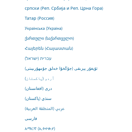
српски (Реп. Србија и Реп. Црна Гора)
Татар (Россия)
Українська (Україна)
ქართული (საქართველო)
Հայերեն (Հայաստան)
עברית (ישראל)
ئۇيغۇر يېزىقى (جۇڭخۇا خەلق جۇمھۇرىيىتى)
اُردو (پاکستان)
درى (افغانستان)
سنڌي (پاکستان)
عربي (المنطقة العربية)
فارسى
አማርኛ (ኢትዮጵያ)