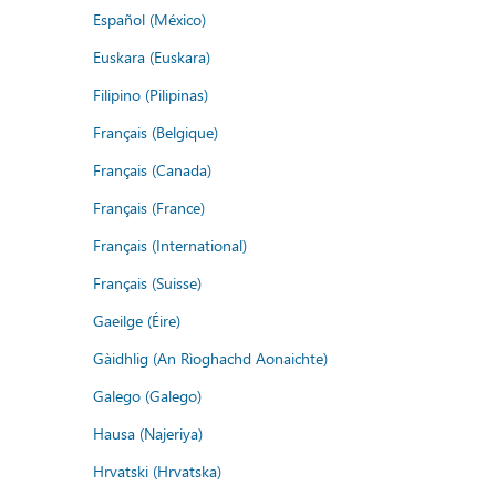
Español (México)
Euskara (Euskara)
Filipino (Pilipinas)
Français (Belgique)
Français (Canada)
Français (France)
Français (International)
Français (Suisse)
Gaeilge (Éire)
Gàidhlig (An Rìoghachd Aonaichte)
Galego (Galego)
Hausa (Najeriya)
Hrvatski (Hrvatska)