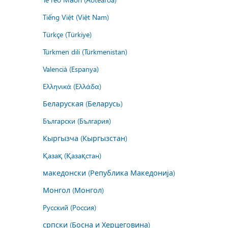
Tiếng Việt (Việt Nam)
Türkçe (Türkiye)
Türkmen dili (Türkmenistan)
Valencià (Espanya)
Ελληνικά (Ελλάδα)
Беларуская (Беларусь)
Български (България)
Кыргызча (Кыргызстан)
Қазақ (Қазақстан)
македонски (Република Македонија)
Монгол (Монгол)
Русский (Россия)
српски (Босна и Херцеговина)