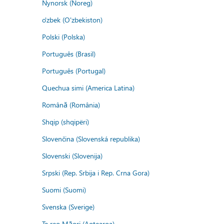
Nynorsk (Noreg)
o'zbek (O'zbekiston)
Polski (Polska)
Português (Brasil)
Português (Portugal)
Quechua simi (America Latina)
Română (România)
Shqip (shqipëri)
Slovenčina (Slovenská republika)
Slovenski (Slovenija)
Srpski (Rep. Srbija i Rep. Crna Gora)
Suomi (Suomi)
Svenska (Sverige)
Te reo Māori (Aotearoa)