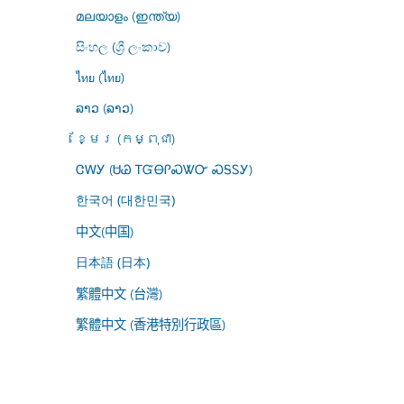
മലയാളം (ഇന്ത്യ)
සිංහල (ශ්‍රී ලංකාව)
ไทย (ไทย)
ລາວ (ລາວ)
ខ្មែរ (កម្ពុជា)
ᏣᎳᎩ (ᏌᏊ ᎢᏳᎾᎵᏍᏔᏅ ᏍᎦᏚᎩ)
한국어 (대한민국)
中文(中国)
日本語 (日本)
繁體中文 (台灣)
繁體中文 (香港特別行政區)