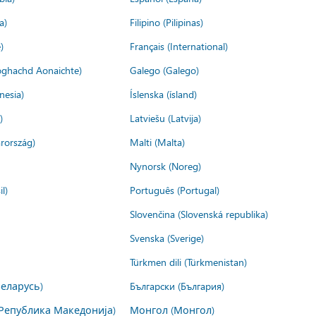
a)
Filipino (Pilipinas)
)
Français (International)
ìoghachd Aonaichte)
Galego (Galego)
nesia)
Íslenska (ísland)
)
Latviešu (Latvija)
rország)
Malti (Malta)
Nynorsk (Noreg)
l)
Português (Portugal)
Slovenčina (Slovenská republika)
Svenska (Sverige)
Türkmen dili (Türkmenistan)
Беларусь)
Български (България)
Република Македонија)
Монгол (Монгол)