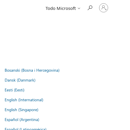
Iniciar
Todo Microsoft
sesión
en
tu
cuenta
Bosanski (Bosna i Hercegovina)
Dansk (Danmark)
Eesti (Eesti)
English (International)
English (Singapore)
Español (Argentina)
Español (Latinoamérica)