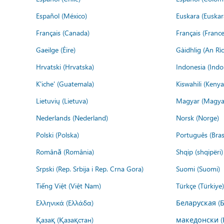
Español (México)
Euskara (Euskar
Français (Canada)
Français (France
Gaeilge (Éire)
Gàidhlig (An R
Hrvatski (Hrvatska)
Indonesia (Indo
K'iche' (Guatemala)
Kiswahili (Kenya
Lietuvių (Lietuva)
Magyar (Magya
Nederlands (Nederland)
Norsk (Norge)
Polski (Polska)
Português (Brasi
Română (România)
Shqip (shqipëri)
Srpski (Rep. Srbija i Rep. Crna Gora)
Suomi (Suomi)
Tiếng Việt (Việt Nam)
Türkçe (Türkiye)
Ελληνικά (Ελλάδα)
Беларуская (
Қазақ (Қазақстан)
македонски (