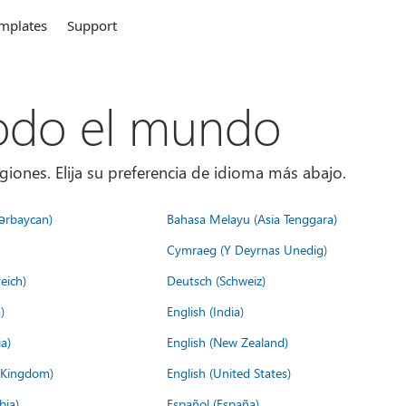
mplates
Support
todo el mundo
giones. Elija su preferencia de idioma más abajo.
ərbaycan)
Bahasa Melayu (Asia Tenggara)
Cymraeg (Y Deyrnas Unedig)
eich)
Deutsch (Schweiz)
)
English (India)
a)
English (New Zealand)
d Kingdom)
English (United States)
bia)
Español (España)