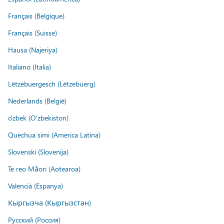
Français (Belgique)
Français (Suisse)
Hausa (Najeriya)
Italiano (Italia)
Lëtzebuergesch (Lëtzebuerg)
Nederlands (België)
o'zbek (O'zbekiston)
Quechua simi (America Latina)
Slovenski (Slovenija)
Te reo Māori (Aotearoa)
Valencià (Espanya)
Кыргызча (Кыргызстан)
Русский (Россия)