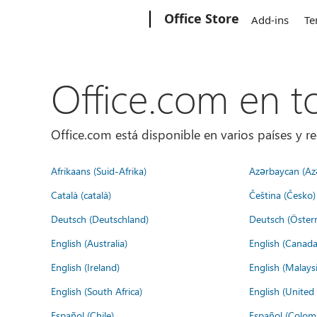
Microsoft
Office Store
Add-ins
Te
Office.com en 
Office.com está disponible en varios países y re
Afrikaans (Suid-Afrika)
Azərbaycan (Az
Català (català)
Čeština (Česko)
Deutsch (Deutschland)
Deutsch (Österr
English (Australia)
English (Canada
English (Ireland)
English (Malaysi
English (South Africa)
English (Unite
Español (Chile)
Español (Colom