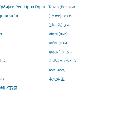
Србија и Реп. Црна Гора)
Татар (Россия)
այաստան)
עברית (ישראל)
سنڌي (پاکستان)
)
कोंकणी (भारत)
অসমীয়া (ভাৰত)
ગુજરાતી (ભારત)
ేశం)
ಕನ್ನಡ (ಭಾರತ)
ລາວ (ລາວ)
中文(中国)
국)
特別行政區)