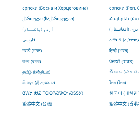
српски (Босна и Херцеговина)
српски (Реп. 
ქართული (საქართველო)
Հայերեն (Հ
درى (افغانستان)
اُردو (پاکستان)
فارسى
አማርኛ (ኢትዮጵያ
मराठी (भारत)
हिन्दी (भारत)
বাংলা (ভারত)
ਪੰਜਾਬੀ (ਭਾਰਤ)
தமிழ் (இந்தியா)
తెలుగు (భారతద
සිංහල (ශ්‍රී ලංකාව)
ไทย (ไทย)
ᏣᎳᎩ (ᏌᏊ ᎢᏳᎾᎵᏍᏔᏅ ᏍᎦᏚᎩ)
한국어 (대한민
繁體中文 (台灣)
繁體中文 (香港