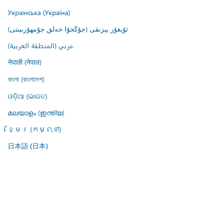
Українська (Україна)
ئۇيغۇر يېزىقى (جۇڭخۇا خەلق جۇمھۇرىيىتى)
عربي (المنطقة العربية)
नेपाली (नेपाल)
বাংলা (বাংলাদেশ)
ଓଡ଼ିଆ (ଭାରତ)
മലയാളം (ഇന്ത്യ)
ខ្មែរ (កម្ពុជា)
日本語 (日本)