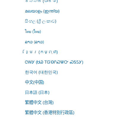
ಕನ್ನಡ (ಭಾರತ)
മലയാളം (ഇന്ത്യ)
සිංහල (ශ්‍රී ලංකාව)
ไทย (ไทย)
ລາວ (ລາວ)
ខ្មែរ (កម្ពុជា)
ᏣᎳᎩ (ᏌᏊ ᎢᏳᎾᎵᏍᏔᏅ ᏍᎦᏚᎩ)
한국어 (대한민국)
中文(中国)
日本語 (日本)
繁體中文 (台灣)
繁體中文 (香港特別行政區)