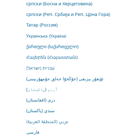
српски (Босна и Херцеговина)
српски (Реп. Србија и Реп. Црна Гора)
Татар (Россия)
Українська (Україна)
ქართული (საქართველო)
Հայերեն (Հայաստան)
עברית (ישראל)
ئۇيغۇر يېزىقى (جۇڭخۇا خەلق جۇمھۇرىيىتى)
اُردو (پاکستان)
درى (افغانستان)
سنڌي (پاکستان)
عربي (المنطقة العربية)
فارسى