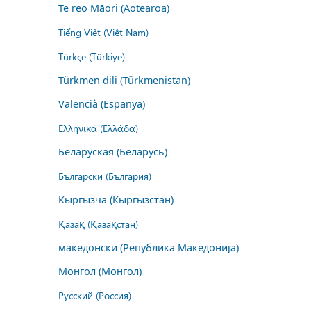
Te reo Māori (Aotearoa)
Tiếng Việt (Việt Nam)
Türkçe (Türkiye)
Türkmen dili (Türkmenistan)
Valencià (Espanya)
Ελληνικά (Ελλάδα)
Беларуская (Беларусь)
Български (България)
Кыргызча (Кыргызстан)
Қазақ (Қазақстан)
македонски (Република Македонија)
Монгол (Монгол)
Русский (Россия)