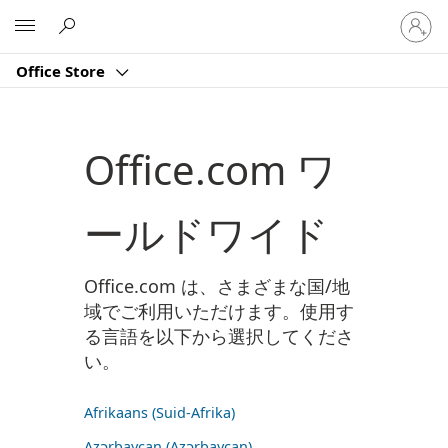
ア
Microsoft
カ
ウ
Office Store
ン
ト
に
サ
Office.com ワ
イ
ン
イ
ールドワイド
ン
す
る
Office.com は、さまざまな国/地
域でご利用いただけます。使用す
る言語を以下から選択してくださ
い。
Afrikaans (Suid-Afrika)
Azərbaycan (Azərbaycan)