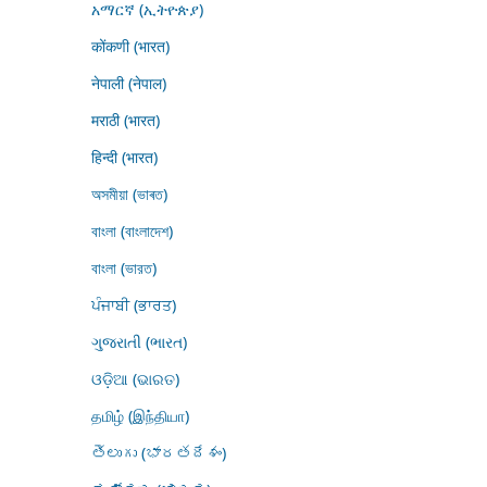
አማርኛ (ኢትዮጵያ)
कोंकणी (भारत)
नेपाली (नेपाल)
मराठी (भारत)
हिन्दी (भारत)
অসমীয়া (ভাৰত)
বাংলা (বাংলাদেশ)
বাংলা (ভারত)
ਪੰਜਾਬੀ (ਭਾਰਤ)
ગુજરાતી (ભારત)
ଓଡ଼ିଆ (ଭାରତ)
தமிழ் (இந்தியா)
తెలుగు (భారతదేశం)