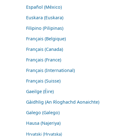
Español (México)
Euskara (Euskara)
Filipino (Pilipinas)
Français (Belgique)
Français (Canada)
Français (France)
Français (International)
Français (Suisse)
Gaeilge (Éire)
Gàidhlig (An Rìoghachd Aonaichte)
Galego (Galego)
Hausa (Najeriya)
Hrvatski (Hrvatska)