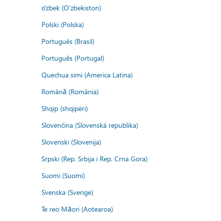
o'zbek (O'zbekiston)
Polski (Polska)
Português (Brasil)
Português (Portugal)
Quechua simi (America Latina)
Română (România)
Shqip (shqipëri)
Slovenčina (Slovenská republika)
Slovenski (Slovenija)
Srpski (Rep. Srbija i Rep. Crna Gora)
Suomi (Suomi)
Svenska (Sverige)
Te reo Māori (Aotearoa)