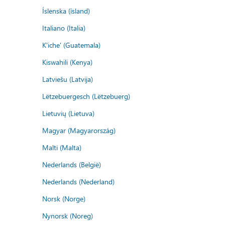
Íslenska (ísland)
Italiano (Italia)
K'iche' (Guatemala)
Kiswahili (Kenya)
Latviešu (Latvija)
Lëtzebuergesch (Lëtzebuerg)
Lietuvių (Lietuva)
Magyar (Magyarország)
Malti (Malta)
Nederlands (België)
Nederlands (Nederland)
Norsk (Norge)
Nynorsk (Noreg)