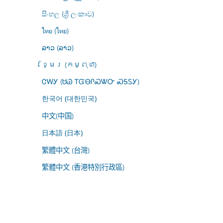
සිංහල (ශ්‍රී ලංකාව)
ไทย (ไทย)
ລາວ (ລາວ)
ខ្មែរ (កម្ពុជា)
ᏣᎳᎩ (ᏌᏊ ᎢᏳᎾᎵᏍᏔᏅ ᏍᎦᏚᎩ)
한국어 (대한민국)
中文(中国)
日本語 (日本)
繁體中文 (台灣)
繁體中文 (香港特別行政區)