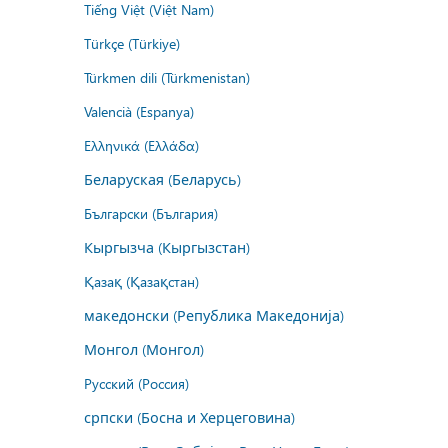
Tiếng Việt (Việt Nam)
Türkçe (Türkiye)
Türkmen dili (Türkmenistan)
Valencià (Espanya)
Ελληνικά (Ελλάδα)
Беларуская (Беларусь)
Български (България)
Кыргызча (Кыргызстан)
Қазақ (Қазақстан)
македонски (Република Македонија)
Монгол (Монгол)
Русский (Россия)
српски (Босна и Херцеговина)