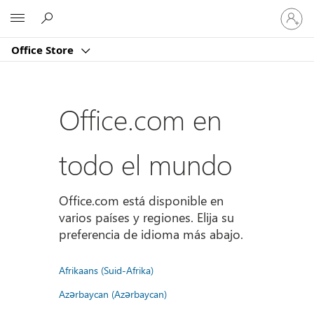
Iniciar
Microsoft
sesión
en
Office Store
tu
cuenta
Office.com en
todo el mundo
Office.com está disponible en
varios países y regiones. Elija su
preferencia de idioma más abajo.
Afrikaans (Suid-Afrika)
Azərbaycan (Azərbaycan)