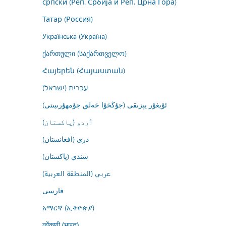
српски (Реп. Србија и Реп. Црна Гора)
Татар (Россия)
Українська (Україна)
ქართული (საქართველო)
Հայերեն (Հայաստան)
עברית (ישראל)
ئۇيغۇر يېزىقى (جۇڭخۇا خەلق جۇمھۇرىيىتى)
اُردو (پاکستان)
درى (افغانستان)
سنڌي (پاکستان)
عربي (المنطقة العربية)
فارسى
አማርኛ (ኢትዮጵያ)
कोंकणी (भारत)