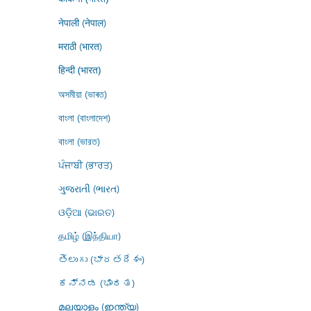
नेपाली (नेपाल)
मराठी (भारत)
हिन्दी (भारत)
অসমীয়া (ভাৰত)
বাংলা (বাংলাদেশ)
বাংলা (ভারত)
ਪੰਜਾਬੀ (ਭਾਰਤ)
ગુજરાતી (ભારત)
ଓଡ଼ିଆ (ଭାରତ)
தமிழ் (இந்தியா)
తెలుగు (భారతదేశం)
ಕನ್ನಡ (ಭಾರತ)
മലയാളം (ഇന്ത്യ)